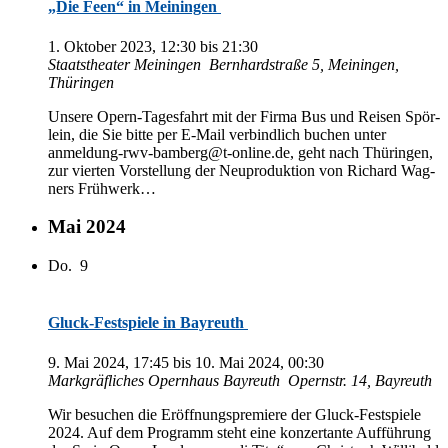
„Die Feen“ in Meiningen
1. Ok­to­ber 2023, 12:30
bis
21:30
Staats­thea­ter Meiningen
Bern­hard­stra­ße 5, Mei­nin­gen,
Thüringen
Un­se­re Opern-Ta­ges­fahrt mit der Fir­ma Bus und Rei­sen Spör­
lein, die Sie bit­te per E-Mail ver­bind­lich bu­chen un­ter
anmeldung-rwv-bamberg@t-online.de, geht nach Thü­rin­gen,
zur vier­ten Vor­stel­lung der Neu­pro­duk­ti­on von Ri­chard Wag­
ners Frühwerk…
Mai 2024
Do.
9
Gluck-Festspiele in Bayreuth
9. Mai 2024, 17:45
bis
10. Mai 2024, 00:30
Mark­gräf­li­ches Opern­haus Bayreuth
Opern­str. 14, Bayreuth
Wir be­su­chen die Er­öff­nungs­pre­mie­re der Gluck-Fest­spie­le
2024. Auf dem Pro­gramm steht eine kon­zer­tan­te Auf­füh­rung