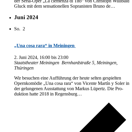
der Se­ria-Oper „La cle­men­za di Tito“ von Chris­toph Wil­li­bald
Gluck mit dem sen­sa­tio­nel­len So­pra­nis­ten Bru­no de…
Juni 2024
So.
2
„Una cosa rara“ in Meiningen
2. Juni 2024, 16:00
bis
23:00
Staats­thea­ter Meiningen
Bern­hard­stra­ße 5, Mei­nin­gen,
Thüringen
Wir be­su­chen eine Auf­füh­rung der heu­te sel­ten ge­spiel­ten
Opern­ko­mö­die „Una cosa rara“ von Vi­cen­te Mar­tín y So­ler in
der ge­lun­ge­nen Aus­stat­tung von Mar­kus Lü­pertz. Die Pro­
duk­ti­on hat­te 2018 in Regensburg…