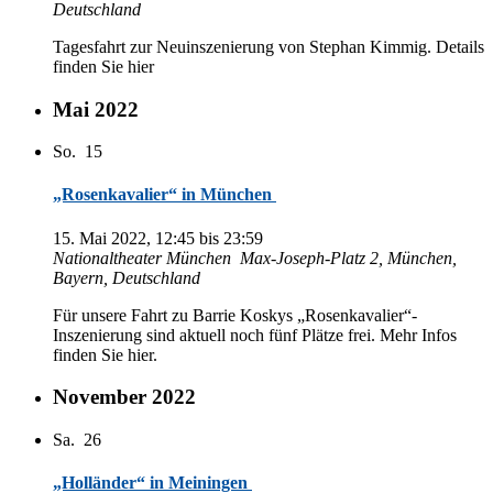
Deutschland
Ta­ges­fahrt zur Neu­in­sze­nie­rung von Ste­phan Kim­mig. De­tails
fin­den Sie hier
Mai 2022
So.
15
„Rosenkavalier“ in München
15. Mai 2022, 12:45
bis
23:59
Na­tio­nal­thea­ter München
Max-Jo­seph-Platz 2, Mün­chen,
Bay­ern, Deutschland
Für un­se­re Fahrt zu Bar­rie Kos­kys „Rosenkavalier“-
Inszenierung sind ak­tu­ell noch fünf Plät­ze frei. Mehr In­fos
fin­den Sie hier.
November 2022
Sa.
26
„Holländer“ in Meiningen