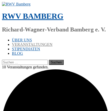
Zum
Inhalt
springen
RWV BAMBERG
Richard-Wagner-Verband Bamberg e. V.
ÜBER UNS
VERANSTALTUNGEN
STIPENDIATEN
BLOG
Suchen
nach:
10 Ver­an­stal­tun­gen gefunden.