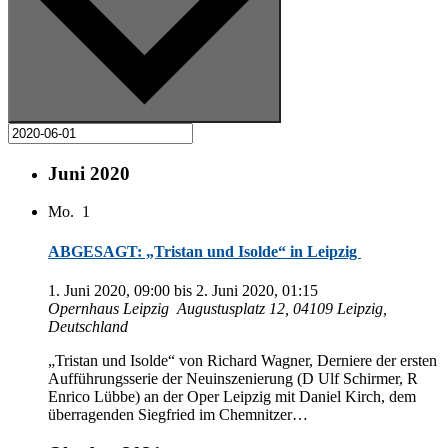
Juni 2020
Mo.
1
ABGESAGT: „Tristan und Isolde“ in Leipzig
1. Juni 2020, 09:00
bis
2. Juni 2020, 01:15
Opern­haus Leipzig
Au­gus­tus­platz 12, 04109 Leip­zig,
Deutschland
„Tris­tan und Isol­de“ von Ri­chard Wag­ner, Der­nie­re der ers­ten
Auf­füh­rungs­se­rie der Neu­in­sze­nie­rung (D Ulf Schirm­er, R
En­ri­co Lüb­be) an der Oper Leip­zig mit Da­ni­el Kirch, dem
über­ra­gen­den Sieg­fried im Chemnitzer…