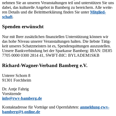
neh­men Sie an un­se­ren Ver­an­stal­tun­gen teil und un­ter­stüt­zen Sie uns
da­bei, das kul­tu­rel­le An­ge­bot in Bam­berg zu be­rei­chern. Alle wei­te­
ren De­tails und die Bei­tritts­er­klä­rung fin­den Sie un­ter
Mit­glied­
schaft
.
Spenden erwünscht
Nur mit Ih­rer zu­sätz­li­chen fi­nan­zi­el­len Un­ter­stüt­zung kön­nen wir
das hohe Ni­veau un­se­rer Ver­an­stal­tun­gen hal­ten. Die liebs­te Tä­tig­
keit un­se­res Schatz­meis­ters ist es, Spen­den­quit­tun­gen aus­zu­stel­len.
Un­se­re Bank­ver­bin­dung bei der Spar­kas­se Bam­berg: IBAN: DE85
7705 0000 0300 2814 41, SWIFT-BIC: BYLADEM1SKB
Richard-Wagner-Verband Bamberg e.V.
Un­te­rer Schorn 8
91301 Forchheim
Dr. Ant­je Fahrig
Vorsitzende
info@rwv-bamberg.de
Kon­takt­adres­se für Vor­trä­ge und Opern­fahr­ten:
anmeldung-rwv-
bamberg@t-online.de