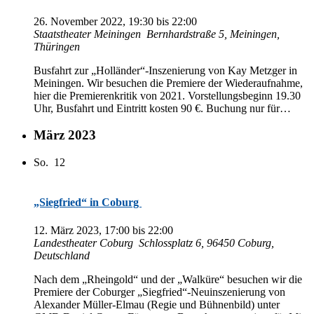
26. No­vem­ber 2022, 19:30
bis
22:00
Staats­thea­ter Meiningen
Bern­hard­stra­ße 5, Mei­nin­gen,
Thüringen
Bus­fahrt zur „Holländer“-Inszenierung von Kay Metz­ger in
Mei­nin­gen. Wir be­su­chen die Pre­mie­re der Wie­der­auf­nah­me,
hier die Pre­mie­ren­kri­tik von 2021. Vor­stel­lungs­be­ginn 19.30
Uhr, Bus­fahrt und Ein­tritt kos­ten 90 €. Bu­chung nur für…
März 2023
So.
12
„Siegfried“ in Coburg
12. März 2023, 17:00
bis
22:00
Lan­des­thea­ter Coburg
Schloss­platz 6, 96450 Co­burg,
Deutschland
Nach dem „Rhein­gold“ und der „Wal­kü­re“ be­su­chen wir die
Pre­mie­re der Co­bur­ger „Siegfried“-Neuinszenierung von
Alex­an­der Mül­ler-El­mau (Re­gie und Büh­nen­bild) un­ter