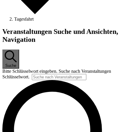
Tagesfahrt
Veranstaltungen
Veranstaltungen Suche und Ansichten,
Navigation
Suche
Bit­te Schlüs­sel­wort ein­ge­ben. Su­che nach Ver­an­stal­tun­gen
Schlüsselwort.