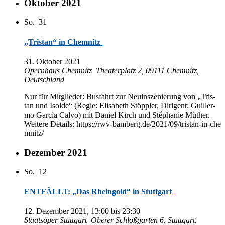
Oktober 2021
So.
31
„Tristan“ in Chemnitz
31. Ok­to­ber 2021
Opern­haus Chemnitz
Thea­ter­platz 2, 09111 Chem­nitz,
Deutschland
Nur für Mit­glie­der: Bus­fahrt zur Neu­in­sze­nie­rung von „Tris­
tan und Isol­de“ (Re­gie: Eli­sa­beth Stöpp­ler, Di­ri­gent: Guil­ler­
mo Gar­cia Cal­vo) mit Da­ni­el Kirch und Sté­pha­nie Müt­her.
Wei­te­re De­tails: https://​rwv​-bam​berg​.de/​2​0​2​1​/​0​9​/​t​r​i​s​t​a​n​-​i​n​-​c​h​e​
m​n​i​tz/
Dezember 2021
So.
12
ENTFÄLLT: „Das Rheingold“ in Stuttgart
12. De­zem­ber 2021, 13:00
bis
23:30
Staats­oper Stuttgart
Obe­rer Schloß­gar­ten 6, Stutt­gart,