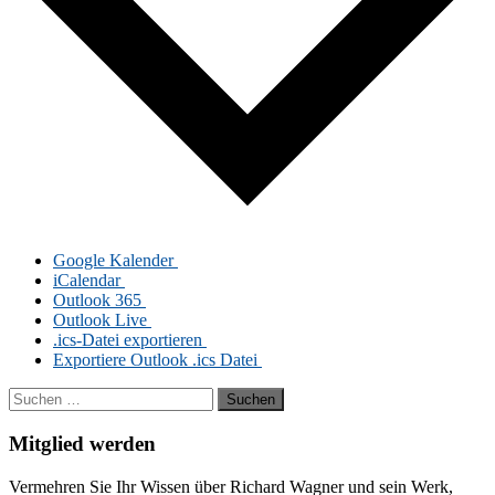
Goog­le Kalender
iCalendar
Out­look 365
Out­look Live
.ics-Da­tei exportieren
Ex­por­tie­re Out­look .ics Datei
Suchen
nach:
Mitglied werden
Ver­meh­ren Sie Ihr Wis­sen über Ri­chard Wag­ner und sein Werk,