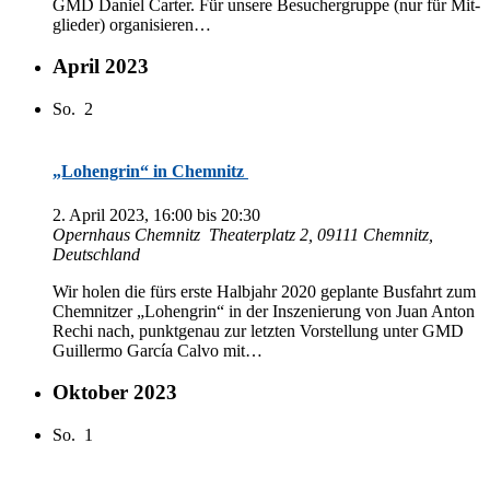
GMD Da­ni­el Car­ter. Für un­se­re Be­su­cher­grup­pe (nur für Mit­
glie­der) organisieren…
April 2023
So.
2
„Lohengrin“ in Chemnitz
2. April 2023, 16:00
bis
20:30
Opern­haus Chemnitz
Thea­ter­platz 2, 09111 Chem­nitz,
Deutschland
Wir ho­len die fürs ers­te Halb­jahr 2020 ge­plan­te Bus­fahrt zum
Chem­nit­zer „Lo­hen­grin“ in der In­sze­nie­rung von Juan An­ton
Rechi nach, punkt­ge­nau zur letz­ten Vor­stel­lung un­ter GMD
Guil­ler­mo Gar­cía Cal­vo mit…
Oktober 2023
So.
1