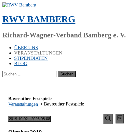
Zum
Inhalt
springen
RWV BAMBERG
Richard-Wagner-Verband Bamberg e. V.
ÜBER UNS
VERANSTALTUNGEN
STIPENDIATEN
BLOG
Suchen
nach:
Bayreuther Festspiele
Bay­reu­ther Festspiele
Veranstaltungen
Veransta
Vera
Veranstaltungen
2019-10-02
 - 
2026-08-08
Liste
Ansic
Suche
Da­
Suche
Navi
tum