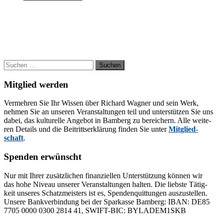
Suchen
nach:
Mitglied werden
Ver­meh­ren Sie Ihr Wis­sen über Ri­chard Wag­ner und sein Werk,
neh­men Sie an un­se­ren Ver­an­stal­tun­gen teil und un­ter­stüt­zen Sie uns
da­bei, das kul­tu­rel­le An­ge­bot in Bam­berg zu be­rei­chern. Alle wei­te­
ren De­tails und die Bei­tritts­er­klä­rung fin­den Sie un­ter
Mit­glied­
schaft
.
Spenden erwünscht
Nur mit Ih­rer zu­sätz­li­chen fi­nan­zi­el­len Un­ter­stüt­zung kön­nen wir
das hohe Ni­veau un­se­rer Ver­an­stal­tun­gen hal­ten. Die liebs­te Tä­tig­
keit un­se­res Schatz­meis­ters ist es, Spen­den­quit­tun­gen aus­zu­stel­len.
Un­se­re Bank­ver­bin­dung bei der Spar­kas­se Bam­berg: IBAN: DE85
7705 0000 0300 2814 41, SWIFT-BIC: BYLADEM1SKB