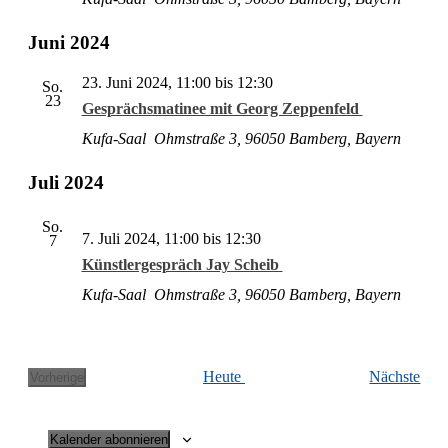
Juni 2024
23. Juni 2024, 11:00
bis
12:30
So.
23
Gesprächsmatinee mit Georg Zeppenfeld
Kufa-Saal
Ohm­stra­ße 3, 96050 Bam­berg, Bayern
Juli 2024
So.
7. Juli 2024, 11:00
bis
12:30
7
Künstlergespräch Jay Scheib
Kufa-Saal
Ohm­stra­ße 3, 96050 Bam­berg, Bayern
Ver­
Heute
Nächs­te
Vorherige
Veranstaltungen
an­
stal­
tun­
Kalender abonnieren
gen