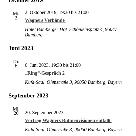
Oktober 2019
und
wählen.
Ansichten
2. Ok­to­ber 2019, 19:30
bis
21:00
Mi.
Navigati
2
Wagners Verbände
Ho­tel Bam­ber­ger Hof
Schön­leins­platz 4, 96047
Bamberg
Juni 2023
Di.
6. Juni 2023, 19:30
bis
21:00
6
„Ring“-Gespräch 2
Kufa-Saal
Ohm­stra­ße 3, 96050 Bam­berg, Bayern
September 2023
Mi.
20. Sep­tem­ber 2023
20
Vortrag Wagners Bühnenvisionen entfällt
Kufa-Saal
Ohm­stra­ße 3, 96050 Bam­berg, Bayern