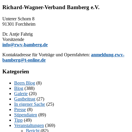
Richard-Wagner-Verband Bamberg e.V.
Un­te­rer Schorn 8
91301 Forchheim
Dr. Ant­je Fahrig
Vorsitzende
info@rwv-bamberg.de
Kon­takt­adres­se für Vor­trä­ge und Opern­fahr­ten:
anmeldung-rwv-
bamberg@t-online.de
Kategorien
Beers Blog
(8)
Blog
(388)
Galerie
(20)
Gastbeitrag
(27)
In eigener Sache
(25)
Presse
(8)
Stipendiaten
(89)
Tipp
(49)
Veranstaltungen
(369)
Bericht
(82)