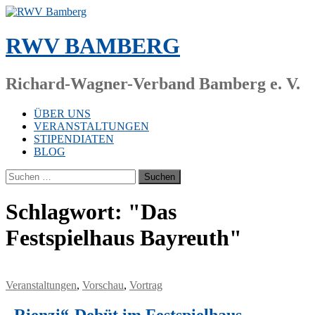
Zum
Inhalt
springen
RWV BAMBERG
Richard-Wagner-Verband Bamberg e. V.
ÜBER UNS
VERANSTALTUNGEN
STIPENDIATEN
BLOG
Suchen
nach:
Schlagwort:
"Das
Festspielhaus Bayreuth"
Veranstaltungen
,
Vorschau
,
Vortrag
„Rienzi“-Debüt im Festspielhaus