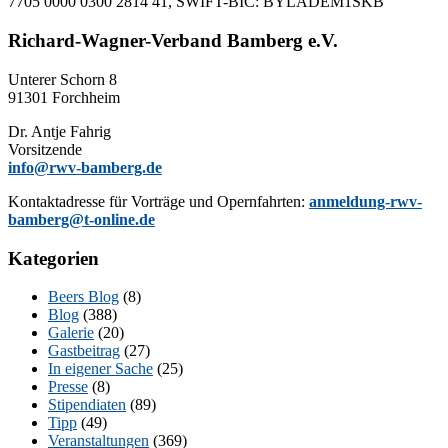
7705 0000 0300 2814 41, SWIFT-BIC: BYLADEM1SKB
Richard-Wagner-Verband Bamberg e.V.
Un­te­rer Schorn 8
91301 Forchheim
Dr. Ant­je Fahrig
Vorsitzende
info@rwv-bamberg.de
Kon­takt­adres­se für Vor­trä­ge und Opern­fahr­ten:
anmeldung-rwv-
bamberg@t-online.de
Kategorien
Beers Blog
(8)
Blog
(388)
Galerie
(20)
Gastbeitrag
(27)
In eigener Sache
(25)
Presse
(8)
Stipendiaten
(89)
Tipp
(49)
Veranstaltungen
(369)