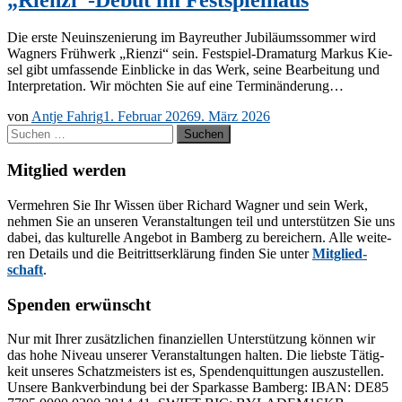
Die ers­te Neu­in­sze­nie­rung im Bay­reu­ther Ju­bi­lä­ums­som­mer wird
Wag­ners Früh­werk „Ri­en­zi“ sein. Fes­t­­spiel-Dra­­ma­­turg Mar­kus Kie­
sel gibt um­fas­sen­de Ein­bli­cke in das Werk, sei­ne Be­ar­bei­tung und
In­ter­pre­ta­ti­on. Wir möch­ten Sie auf eine Terminänderung…
von
Antje Fahrig
1. Februar 2026
9. März 2026
Suchen
nach:
Mitglied werden
Ver­meh­ren Sie Ihr Wis­sen über Ri­chard Wag­ner und sein Werk,
neh­men Sie an un­se­ren Ver­an­stal­tun­gen teil und un­ter­stüt­zen Sie uns
da­bei, das kul­tu­rel­le An­ge­bot in Bam­berg zu be­rei­chern. Alle wei­te­
ren De­tails und die Bei­tritts­er­klä­rung fin­den Sie un­ter
Mit­glied­
schaft
.
Spenden erwünscht
Nur mit Ih­rer zu­sätz­li­chen fi­nan­zi­el­len Un­ter­stüt­zung kön­nen wir
das hohe Ni­veau un­se­rer Ver­an­stal­tun­gen hal­ten. Die liebs­te Tä­tig­
keit un­se­res Schatz­meis­ters ist es, Spen­den­quit­tun­gen aus­zu­stel­len.
Un­se­re Bank­ver­bin­dung bei der Spar­kas­se Bam­berg: IBAN: DE85