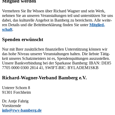
Mitglied werden
Ver­meh­ren Sie Ihr Wis­sen über Ri­chard Wag­ner und sein Werk,
neh­men Sie an un­se­ren Ver­an­stal­tun­gen teil und un­ter­stüt­zen Sie uns
da­bei, das kul­tu­rel­le An­ge­bot in Bam­berg zu be­rei­chern. Alle wei­te­
ren De­tails und die Bei­tritts­er­klä­rung fin­den Sie un­ter
Mit­glied­
schaft
.
Spenden erwünscht
Nur mit Ih­rer zu­sätz­li­chen fi­nan­zi­el­len Un­ter­stüt­zung kön­nen wir
das hohe Ni­veau un­se­rer Ver­an­stal­tun­gen hal­ten. Die liebs­te Tä­tig­
keit un­se­res Schatz­meis­ters ist es, Spen­den­quit­tun­gen aus­zu­stel­len.
Un­se­re Bank­ver­bin­dung bei der Spar­kas­se Bam­berg: IBAN: DE85
7705 0000 0300 2814 41, SWIFT-BIC: BYLADEM1SKB
Richard-Wagner-Verband Bamberg e.V.
Un­te­rer Schorn 8
91301 Forchheim
Dr. Ant­je Fahrig
Vorsitzende
info@rwv-bamberg.de