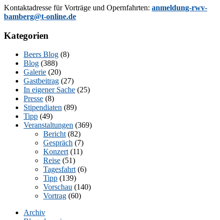
Kon­takt­adres­se für Vor­trä­ge und Opern­fahr­ten:
anmeldung-rwv-
bamberg@t-online.de
Kategorien
Beers Blog
(8)
Blog
(388)
Galerie
(20)
Gastbeitrag
(27)
In eigener Sache
(25)
Presse
(8)
Stipendiaten
(89)
Tipp
(49)
Veranstaltungen
(369)
Bericht
(82)
Gespräch
(7)
Konzert
(11)
Reise
(51)
Tagesfahrt
(6)
Tipp
(139)
Vorschau
(140)
Vortrag
(60)
Archiv