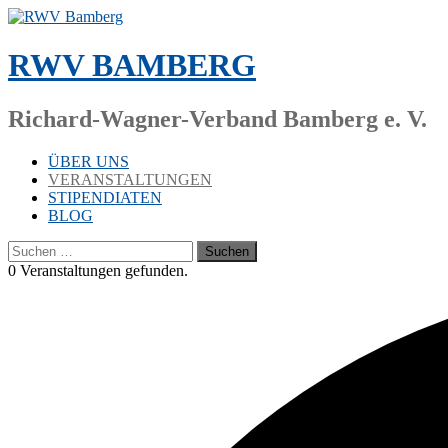
Zum
Inhalt
springen
RWV BAMBERG
Richard-Wagner-Verband Bamberg e. V.
ÜBER UNS
VERANSTALTUNGEN
STIPENDIATEN
BLOG
Suchen
nach:
0 Ver­an­stal­tun­gen gefunden.