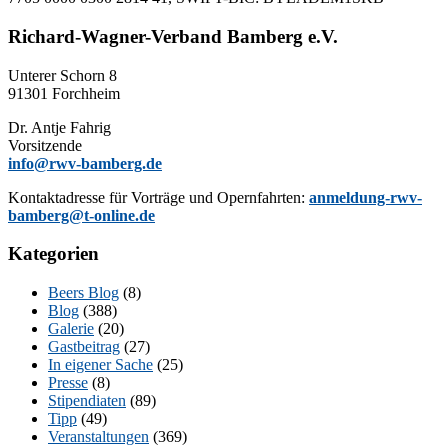
Richard-Wagner-Verband Bamberg e.V.
Un­te­rer Schorn 8
91301 Forchheim
Dr. Ant­je Fahrig
Vorsitzende
info@rwv-bamberg.de
Kon­takt­adres­se für Vor­trä­ge und Opern­fahr­ten:
anmeldung-rwv-
bamberg@t-online.de
Kategorien
Beers Blog
(8)
Blog
(388)
Galerie
(20)
Gastbeitrag
(27)
In eigener Sache
(25)
Presse
(8)
Stipendiaten
(89)
Tipp
(49)
Veranstaltungen
(369)