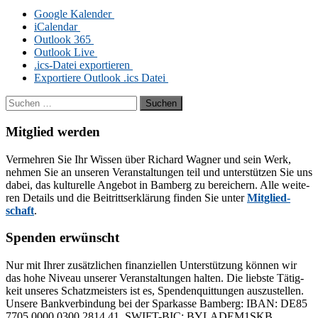
Goog­le Kalender
iCalendar
Out­look 365
Out­look Live
.ics-Da­tei exportieren
Ex­por­tie­re Out­look .ics Datei
Suchen
nach:
Mitglied werden
Ver­meh­ren Sie Ihr Wis­sen über Ri­chard Wag­ner und sein Werk,
neh­men Sie an un­se­ren Ver­an­stal­tun­gen teil und un­ter­stüt­zen Sie uns
da­bei, das kul­tu­rel­le An­ge­bot in Bam­berg zu be­rei­chern. Alle wei­te­
ren De­tails und die Bei­tritts­er­klä­rung fin­den Sie un­ter
Mit­glied­
schaft
.
Spenden erwünscht
Nur mit Ih­rer zu­sätz­li­chen fi­nan­zi­el­len Un­ter­stüt­zung kön­nen wir
das hohe Ni­veau un­se­rer Ver­an­stal­tun­gen hal­ten. Die liebs­te Tä­tig­
keit un­se­res Schatz­meis­ters ist es, Spen­den­quit­tun­gen aus­zu­stel­len.
Un­se­re Bank­ver­bin­dung bei der Spar­kas­se Bam­berg: IBAN: DE85
7705 0000 0300 2814 41, SWIFT-BIC: BYLADEM1SKB