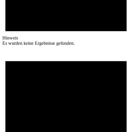
Hinweis
Es wur­den kei­ne Er­geb­nis­se gefunden.