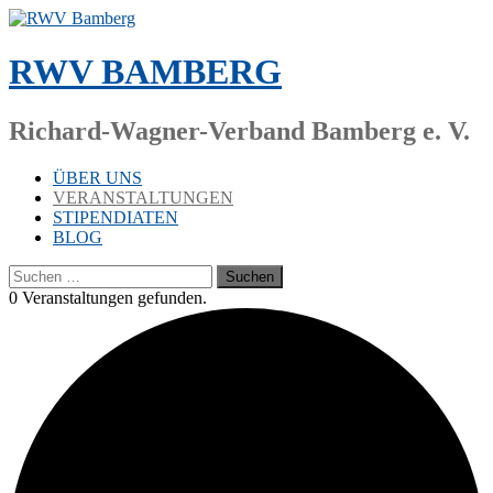
Zum
Inhalt
springen
RWV BAMBERG
Richard-Wagner-Verband Bamberg e. V.
ÜBER UNS
VERANSTALTUNGEN
STIPENDIATEN
BLOG
Suchen
nach:
0 Ver­an­stal­tun­gen gefunden.