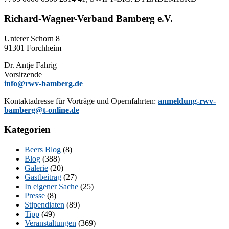
Richard-Wagner-Verband Bamberg e.V.
Un­te­rer Schorn 8
91301 Forchheim
Dr. Ant­je Fahrig
Vorsitzende
info@rwv-bamberg.de
Kon­takt­adres­se für Vor­trä­ge und Opern­fahr­ten:
anmeldung-rwv-
bamberg@t-online.de
Kategorien
Beers Blog
(8)
Blog
(388)
Galerie
(20)
Gastbeitrag
(27)
In eigener Sache
(25)
Presse
(8)
Stipendiaten
(89)
Tipp
(49)
Veranstaltungen
(369)