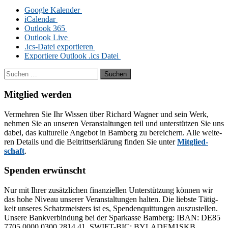
Goog­le Kalender
iCalendar
Out­look 365
Out­look Live
.ics-Da­tei exportieren
Ex­por­tie­re Out­look .ics Datei
Suchen
nach:
Mitglied werden
Ver­meh­ren Sie Ihr Wis­sen über Ri­chard Wag­ner und sein Werk,
neh­men Sie an un­se­ren Ver­an­stal­tun­gen teil und un­ter­stüt­zen Sie uns
da­bei, das kul­tu­rel­le An­ge­bot in Bam­berg zu be­rei­chern. Alle wei­te­
ren De­tails und die Bei­tritts­er­klä­rung fin­den Sie un­ter
Mit­glied­
schaft
.
Spenden erwünscht
Nur mit Ih­rer zu­sätz­li­chen fi­nan­zi­el­len Un­ter­stüt­zung kön­nen wir
das hohe Ni­veau un­se­rer Ver­an­stal­tun­gen hal­ten. Die liebs­te Tä­tig­
keit un­se­res Schatz­meis­ters ist es, Spen­den­quit­tun­gen aus­zu­stel­len.
Un­se­re Bank­ver­bin­dung bei der Spar­kas­se Bam­berg: IBAN: DE85
7705 0000 0300 2814 41, SWIFT-BIC: BYLADEM1SKB