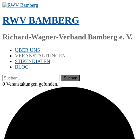
Zum
Inhalt
springen
RWV BAMBERG
Richard-Wagner-Verband Bamberg e. V.
ÜBER UNS
VERANSTALTUNGEN
STIPENDIATEN
BLOG
Suchen
nach:
0 Ver­an­stal­tun­gen gefunden.