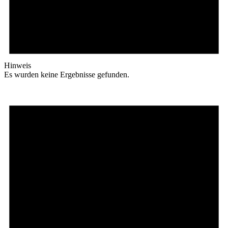
Hinweis
Es wur­den kei­ne Er­geb­nis­se gefunden.