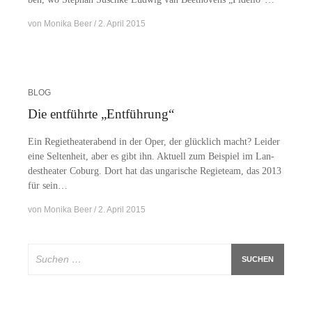
von
Monika Beer
2. April 2015
BLOG
Die entführte „Entführung“
Ein Re­gie­thea­ter­abend in der Oper, der glück­lich macht? Lei­der
eine Sel­ten­heit, aber es gibt ihn. Ak­tu­ell zum Bei­spiel im Lan­
des­thea­ter Co­burg. Dort hat das un­ga­ri­sche Re­gie­team, das 2013
für sein…
von
Monika Beer
2. April 2015
Suchen
nach: