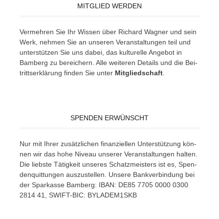
MITGLIED WERDEN
Ver­meh­ren Sie Ihr Wis­sen über Ri­chard Wag­ner und sein
Werk, neh­men Sie an un­se­ren Ver­an­stal­tun­gen teil und
un­ter­stüt­zen Sie uns da­bei, das kul­tu­rel­le An­ge­bot in
Bam­berg zu be­rei­chern. Alle wei­te­ren De­tails und die Bei­
tritts­er­klä­rung fin­den Sie un­ter
Mit­glied­schaft
.
SPENDEN ERWÜNSCHT
Nur mit Ih­rer zu­sätz­li­chen fi­nan­zi­el­len Un­ter­stüt­zung kön­
nen wir das hohe Ni­veau un­se­rer Ver­an­stal­tun­gen hal­ten.
Die liebs­te Tä­tig­keit un­se­res Schatz­meis­ters ist es, Spen­
den­quit­tun­gen aus­zu­stel­len. Un­se­re Bank­ver­bin­dung bei
der Spar­kas­se Bam­berg: IBAN: DE85 7705 0000 0300
2814 41, SWIFT-BIC: BYLADEM1SKB