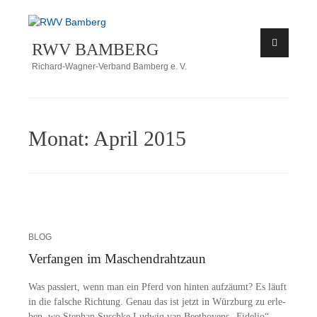
Zum
Inhalt
RWV BAMBERG
springen
Richard-Wagner-Verband Bamberg e. V.
Monat:
April 2015
BLOG
Verfangen im Maschendrahtzaun
Was pas­siert, wenn man ein Pferd von hin­ten auf­zäumt? Es läuft
in die fal­sche Rich­tung. Ge­nau das ist jetzt in Würz­burg zu er­le­
ben, wo Ste­phan Susch­ke Lud­wig van Beet­ho­vens „Fi­de­lio“…