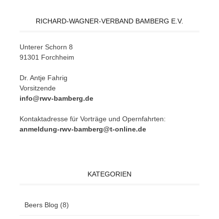
RICHARD-WAGNER-VERBAND BAMBERG E.V.
Un­te­rer Schorn 8
91301 Forchheim
Dr. Ant­je Fahrig
Vorsitzende
info@rwv-bamberg.de
Kon­takt­adres­se für Vor­trä­ge und Opern­fahr­ten:
anmeldung-rwv-bamberg@t-online.de
KATEGORIEN
Beers Blog
(8)