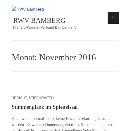
Zum
Inhalt
RWV BAMBERG
springen
Richard-Wagner-Verband Bamberg e. V.
Monat:
November 2016
BERICHT
,
STIPENDIATEN
Stimmenglanz im Spiegelsaal
Auch wenn dies­mal lei­der kei­ne Be­su­cher­re­kor­de ge­bro­chen
wur­den: Es war am Don­ners­tag ein tol­les Sti­pen­dia­ten­kon­zert,
bei dem nicht nur un­se­re drei Sti­pen­dia­ten Yuka Beppu (in