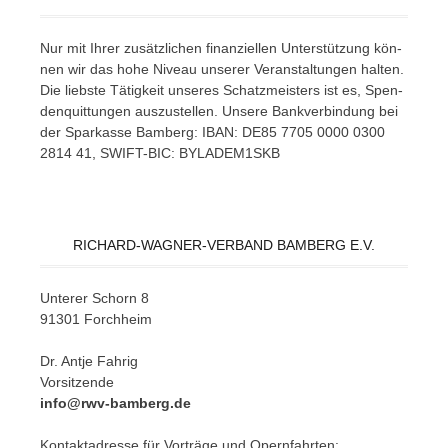
Nur mit Ih­rer zu­sätz­li­chen fi­nan­zi­el­len Un­ter­stüt­zung kön­
nen wir das hohe Ni­veau un­se­rer Ver­an­stal­tun­gen hal­ten.
Die liebs­te Tä­tig­keit un­se­res Schatz­meis­ters ist es, Spen­
den­quit­tun­gen aus­zu­stel­len. Un­se­re Bank­ver­bin­dung bei
der Spar­kas­se Bam­berg: IBAN: DE85 7705 0000 0300
2814 41, SWIFT-BIC: BYLADEM1SKB
RICHARD-WAGNER-VERBAND BAMBERG E.V.
Un­te­rer Schorn 8
91301 Forchheim
Dr. Ant­je Fahrig
Vorsitzende
info@rwv-bamberg.de
Kon­takt­adres­se für Vor­trä­ge und Opern­fahr­ten: