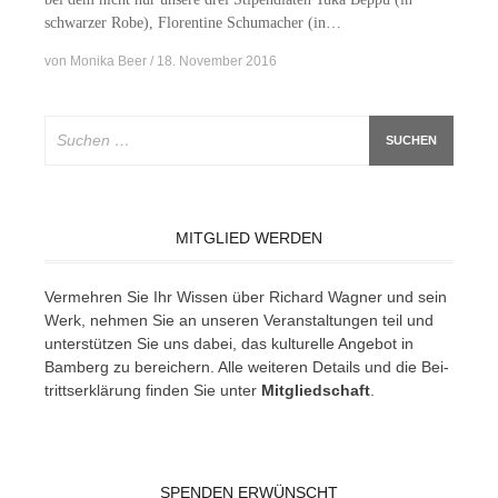
schwar­zer Robe), Flo­ren­ti­ne Schu­ma­cher (in…
von
Monika Beer
18. November 2016
Suchen
nach:
MITGLIED WERDEN
Ver­meh­ren Sie Ihr Wis­sen über Ri­chard Wag­ner und sein
Werk, neh­men Sie an un­se­ren Ver­an­stal­tun­gen teil und
un­ter­stüt­zen Sie uns da­bei, das kul­tu­rel­le An­ge­bot in
Bam­berg zu be­rei­chern. Alle wei­te­ren De­tails und die Bei­
tritts­er­klä­rung fin­den Sie un­ter
Mit­glied­schaft
.
SPENDEN ERWÜNSCHT