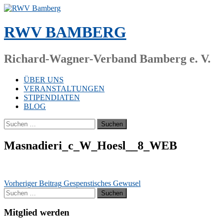
Zum
Inhalt
springen
RWV BAMBERG
Richard-Wagner-Verband Bamberg e. V.
ÜBER UNS
VERANSTALTUNGEN
STIPENDIATEN
BLOG
Suchen
nach:
Masnadieri_​c_​W_​Hoesl_​_​8_​WEB
Beitragsnavigation
Vorheriger Beitrag
Gespenstisches Gewusel
Suchen
nach:
Mitglied werden