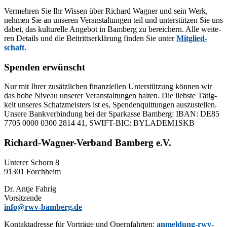
Ver­meh­ren Sie Ihr Wis­sen über Ri­chard Wag­ner und sein Werk,
neh­men Sie an un­se­ren Ver­an­stal­tun­gen teil und un­ter­stüt­zen Sie uns
da­bei, das kul­tu­rel­le An­ge­bot in Bam­berg zu be­rei­chern. Alle wei­te­
ren De­tails und die Bei­tritts­er­klä­rung fin­den Sie un­ter
Mit­glied­
schaft
.
Spenden erwünscht
Nur mit Ih­rer zu­sätz­li­chen fi­nan­zi­el­len Un­ter­stüt­zung kön­nen wir
das hohe Ni­veau un­se­rer Ver­an­stal­tun­gen hal­ten. Die liebs­te Tä­tig­
keit un­se­res Schatz­meis­ters ist es, Spen­den­quit­tun­gen aus­zu­stel­len.
Un­se­re Bank­ver­bin­dung bei der Spar­kas­se Bam­berg: IBAN: DE85
7705 0000 0300 2814 41, SWIFT-BIC: BYLADEM1SKB
Richard-Wagner-Verband Bamberg e.V.
Un­te­rer Schorn 8
91301 Forchheim
Dr. Ant­je Fahrig
Vorsitzende
info@rwv-bamberg.de
Kon­takt­adres­se für Vor­trä­ge und Opern­fahr­ten:
anmeldung-rwv-