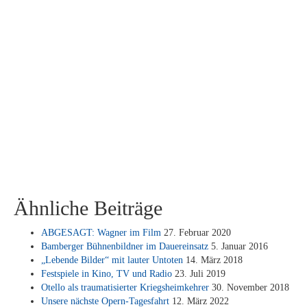
Ähnliche Beiträge
AB­GE­SAGT: Wag­ner im Film
27. Fe­bru­ar 2020
Bam­ber­ger Büh­nen­bild­ner im Dau­er­ein­satz
5. Ja­nu­ar 2016
„Le­ben­de Bil­der“ mit lau­ter Un­to­ten
14. März 2018
Fest­spie­le in Kino, TV und Ra­dio
23. Juli 2019
Otel­lo als trau­ma­ti­sier­ter Kriegs­heim­keh­rer
30. No­vem­ber 2018
Un­se­re nächs­te Opern-Ta­ges­fahrt
12. März 2022