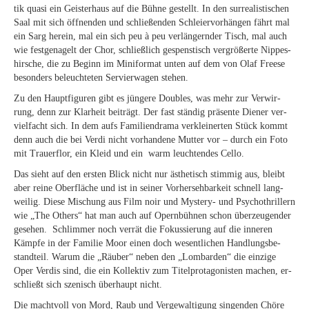
tik qua­si ein Geis­ter­haus auf die Büh­ne ge­stellt. In den sur­rea­lis­ti­schen
Saal mit sich öff­nen­den und schlie­ßen­den Schlei­er­vor­hän­gen fährt mal
ein Sarg her­ein, mal ein sich peu à peu ver­län­gern­der Tisch, mal auch
wie fest­ge­na­gelt der Chor, schließ­lich ge­spens­tisch ver­grö­ßer­te Nip­pes­
hir­sche, die zu Be­ginn im Mi­ni­for­mat un­ten auf dem von Olaf Free­se
be­son­ders be­leuch­te­ten Ser­vier­wa­gen stehen.
Zu den Haupt­fi­gu­ren gibt es jün­ge­re Dou­bles, was mehr zur Ver­wir­
rung, denn zur Klar­heit bei­trägt. Der fast stän­dig prä­sen­te Die­ner ver­
viel­facht sich. In dem aufs Fa­mi­li­en­dra­ma ver­klei­ner­ten Stück kommt
denn auch die bei Ver­di nicht vor­han­de­ne Mut­ter vor – durch ein Foto
mit Trau­er­flor, ein Kleid und ein warm leuch­ten­des Cello.
Das sieht auf den ers­ten Blick nicht nur äs­the­tisch stim­mig aus, bleibt
aber rei­ne Ober­flä­che und ist in sei­ner Vor­her­seh­bar­keit schnell lang­
wei­lig. Die­se Mi­schung aus Film noir und Mys­tery- und Psy­cho­thril­lern
wie „The Others“ hat man auch auf Opern­büh­nen schon über­zeu­gen­der
ge­se­hen. Schlim­mer noch ver­rät die Fo­kus­sie­rung auf die in­ne­ren
Kämp­fe in der Fa­mi­lie Moor ei­nen doch we­sent­li­chen Hand­lungs­be­
stand­teil. War­um die „Räu­ber“ ne­ben den „Lom­bar­den“ die ein­zi­ge
Oper Ver­dis sind, die ein Kol­lek­tiv zum Ti­tel­prot­ago­nis­ten ma­chen, er­
schließt sich sze­nisch über­haupt nicht.
Die macht­voll von Mord, Raub und Ver­ge­wal­ti­gung sin­gen­den Chö­re