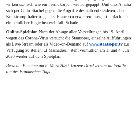
wir­ken sze­nisch wie ein Fremd­kör­per, wie auf­ge­pappt. Und dass Ama­lia
sich per Cel­lo-Sta­chel ge­gen die An­grif­fe des halb ent­klei­de­ten, aber
Knie­strumpf­hal­ter tra­gen­den Fran­ces­co er­weh­ren muss, ist ein­fach nur
ein pein­li­cher Re­gie­thea­ter­ein­fall. Schade.
On­line-Spiel­plan
Nach der Ab­sa­ge al­ler Vor­stel­lun­gen bis 19. April
we­gen des Co­ro­na-Vi­rus ver­sucht die Staats­oper, ein­zel­ne Auf­füh­run­gen
als Live-Stream oder als Vi­deo-on-De­mand auf
www​.staats​oper​.tv
zur
Ver­fü­gung zu stel­len. „I Mas­na­die­ri“ steht ver­mut­lich am 1. und 4. Juli
2020 wie­der auf dem Spielplan.
Be­such­te Pre­mie­re am 8. März 2020, kür­ze­re Druck­ver­si­on im Feuil­le­
ton des Frän­ki­schen Tags