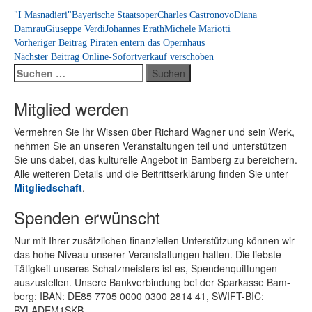
"I Masnadieri"
Bayerische Staatsoper
Charles Castronovo
Diana
Damrau
Giuseppe Verdi
Johannes Erath
Michele Mariotti
Beitragsnavigation
Vorheriger Beitrag
Piraten entern das Opernhaus
Nächster Beitrag
Online-Sofortverkauf verschoben
Suchen
nach:
Mitglied werden
Ver­meh­ren Sie Ihr Wis­sen über Ri­chard Wag­ner und sein Werk,
neh­men Sie an un­se­ren Ver­an­stal­tun­gen teil und un­ter­stüt­zen
Sie uns da­bei, das kul­tu­rel­le An­ge­bot in Bam­berg zu be­rei­chern.
Alle wei­te­ren De­tails und die Bei­tritts­er­klä­rung fin­den Sie un­ter
Mit­glied­schaft
.
Spenden erwünscht
Nur mit Ih­rer zu­sätz­li­chen fi­nan­zi­el­len Un­ter­stüt­zung kön­nen wir
das hohe Ni­veau un­se­rer Ver­an­stal­tun­gen hal­ten. Die liebs­te
Tä­tig­keit un­se­res Schatz­meis­ters ist es, Spen­den­quit­tun­gen
aus­zu­stel­len. Un­se­re Bank­ver­bin­dung bei der Spar­kas­se Bam­
berg: IBAN: DE85 7705 0000 0300 2814 41, SWIFT-BIC:
BYLADEM1SKB