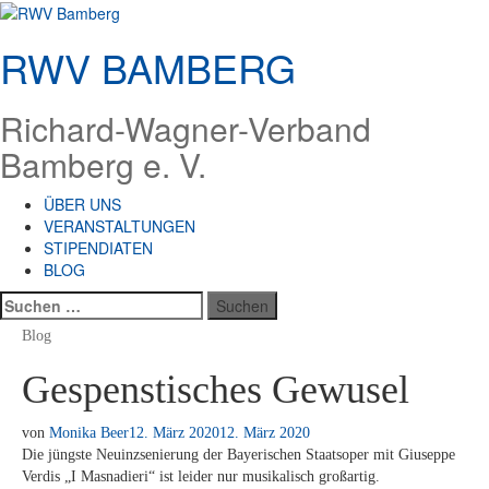
Zum
Inhalt
RWV BAMBERG
springen
Richard-Wagner-Verband
Bamberg e. V.
ÜBER UNS
VERANSTALTUNGEN
STIPENDIATEN
BLOG
Suchen
nach:
Blog
Gespenstisches Gewusel
von
Monika Beer
12. März 2020
12. März 2020
Die jüngs­te Neu­in­z­se­nie­rung der Baye­ri­schen Staats­oper mit Giu­sep­pe
Ver­dis „I Mas­na­die­ri“ ist lei­der nur mu­si­ka­lisch großartig.