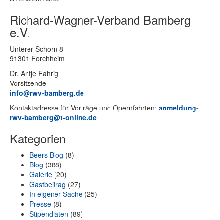
Richard-Wagner-Verband Bamberg
e.V.
Un­te­rer Schorn 8
91301 Forchheim
Dr. Ant­je Fahrig
Vorsitzende
info@rwv-bamberg.de
Kon­takt­adres­se für Vor­trä­ge und Opern­fahr­ten:
anmeldung-
rwv-bamberg@t-online.de
Kategorien
Beers Blog
(8)
Blog
(388)
Galerie
(20)
Gastbeitrag
(27)
In eigener Sache
(25)
Presse
(8)
Stipendiaten
(89)