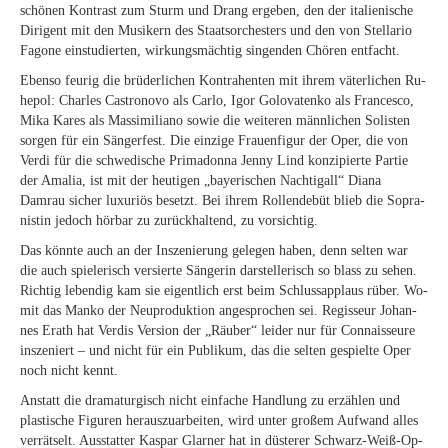
schö­nen Kon­trast zum Sturm und Drang er­ge­ben, den der ita­lie­ni­sche
Di­ri­gent mit den Mu­si­kern des Staats­or­ches­ters und den von Stel­la­rio
Fa­go­ne ein­stu­dier­ten, wir­kungs­mäch­tig sin­gen­den Chö­ren entfacht.
Eben­so feu­rig die brü­der­li­chen Kon­tra­hen­ten mit ih­rem vä­ter­li­chen Ru­
he­pol: Charles Cas­tro­no­vo als Car­lo, Igor Go­lo­va­ten­ko als Fran­ces­co,
Mika Ka­res als Mas­si­mi­lia­no so­wie die wei­te­ren männ­li­chen So­lis­ten
sor­gen für ein Sän­ger­fest. Die ein­zi­ge Frau­en­fi­gur der Oper, die von
Ver­di für die schwe­di­sche Pri­ma­don­na Jen­ny Lind kon­zi­pier­te Par­tie
der Ama­lia, ist mit der heu­ti­gen „baye­ri­schen Nach­ti­gall“ Dia­na
Damrau si­cher lu­xu­ri­ös be­setzt. Bei ih­rem Rol­len­de­büt blieb die So­pra­
nis­tin je­doch hör­bar zu zu­rück­hal­tend, zu vorsichtig.
Das könn­te auch an der In­sze­nie­rung ge­le­gen ha­ben, denn sel­ten war
die auch spie­le­risch ver­sier­te Sän­ge­rin dar­stel­le­risch so blass zu se­hen.
Rich­tig le­ben­dig kam sie ei­gent­lich erst beim Schluss­ap­plaus rü­ber. Wo­
mit das Man­ko der Neu­pro­duk­ti­on an­ge­spro­chen sei. Re­gis­seur Jo­han­
nes Erath hat Ver­dis Ver­si­on der „Räu­ber“ lei­der nur für Con­nais­seu­re
in­sze­niert – und nicht für ein Pu­bli­kum, das die sel­ten ge­spiel­te Oper
noch nicht kennt.
An­statt die dra­ma­tur­gisch nicht ein­fa­che Hand­lung zu er­zäh­len und
plas­ti­sche Fi­gu­ren her­aus­zu­ar­bei­ten, wird un­ter gro­ßem Auf­wand al­les
ver­rät­selt. Aus­stat­ter Kas­par Glar­ner hat in düs­te­rer Schwarz-Weiß-Op­