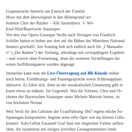
Ge­spens­ti­sche Sze­ne­rie am Ess­tisch der Fa­mi­lie
Moor mit dem über­wie­gend in den Hin­ter­grund ver­
bann­ten Chor der Räu­ber – Alle Sze­nen­fo­tos: © Wil­
fried Hösl/​Bayerische Staatsoper
Von den vier Opern Giu­sep­pe Ver­dis nach Vor­la­gen von Fried­rich
Schil­ler hat­ten es bis­her nur drei auf die Büh­ne des Münch­ner Na­tio­nal­
thea­ters ge­schafft. Am Sonn­tag hob sich end­lich auch für „I Mas­na­die­
ri“ („Die Räu­ber“) der Vor­hang, al­ler­dings mit zwie­späl­ti­gem Er­geb­nis
– und vor­erst ohne Fort­set­zung, denn die wei­te­ren Vor­stel­lun­gen der
ers­ten Auf­füh­rungs­se­rie wur­den abgesagt.
Im­mer­hin kann man die
Live-Über­tra­gung auf BR-Klas­sik
on­line
noch hö­ren, Ein­füh­rungs- und Pau­sen­ge­sprä­che so­wie Schluss­ap­plaus
in­klu­si­ve. Es lohnt sich, denn an der mu­si­ka­li­schen Um­set­zung gibt es
kaum et­was zu mä­keln. Im Ge­gen­teil: Was die So­lis­ten, Chor und Or­
ches­ter der Baye­ri­schen Staats­oper un­ter Mi­che­le Ma­riot­ti bie­ten, ist
von höchs­tem Niveau.
Weil Ver­di für den Cel­lis­ten der Ur­auf­füh­rung 1847 ei­gens et­li­che So­
lo­pas­sa­gen kom­po­nier­te, be­ginnt sei­ne elf­te Oper wie ein klei­nes Cel­lo­
kon­zert. Solo-Cel­list Ema­nu­el Graf lässt mit ele­gi­schen Far­ben auf­hor­
chen, die zu­sam­men mit ei­ni­gen ly­ri­schen Ge­sangs­num­mern ei­nen