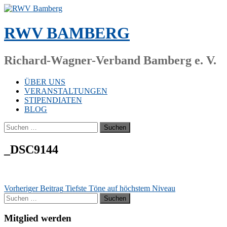
Zum
Inhalt
springen
RWV BAMBERG
Richard-Wagner-Verband Bamberg e. V.
ÜBER UNS
VERANSTALTUNGEN
STIPENDIATEN
BLOG
Suchen
nach:
_DSC9144
Beitragsnavigation
Vorheriger Beitrag
Tiefste Töne auf höchstem Niveau
Suchen
nach:
Mitglied werden