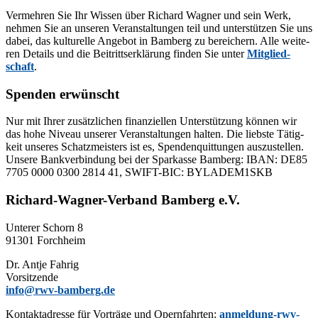
Ver­meh­ren Sie Ihr Wis­sen über Ri­chard Wag­ner und sein Werk,
neh­men Sie an un­se­ren Ver­an­stal­tun­gen teil und un­ter­stüt­zen Sie uns
da­bei, das kul­tu­rel­le An­ge­bot in Bam­berg zu be­rei­chern. Alle wei­te­
ren De­tails und die Bei­tritts­er­klä­rung fin­den Sie un­ter
Mit­glied­
schaft
.
Spenden erwünscht
Nur mit Ih­rer zu­sätz­li­chen fi­nan­zi­el­len Un­ter­stüt­zung kön­nen wir
das hohe Ni­veau un­se­rer Ver­an­stal­tun­gen hal­ten. Die liebs­te Tä­tig­
keit un­se­res Schatz­meis­ters ist es, Spen­den­quit­tun­gen aus­zu­stel­len.
Un­se­re Bank­ver­bin­dung bei der Spar­kas­se Bam­berg: IBAN: DE85
7705 0000 0300 2814 41, SWIFT-BIC: BYLADEM1SKB
Richard-Wagner-Verband Bamberg e.V.
Un­te­rer Schorn 8
91301 Forchheim
Dr. Ant­je Fahrig
Vorsitzende
info@rwv-bamberg.de
Kon­takt­adres­se für Vor­trä­ge und Opern­fahr­ten:
anmeldung-rwv-