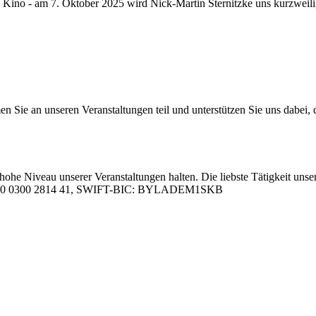
Kino - am 7. Ok­to­ber 2025 wird Nick-Mar­­tin Ster­nitz­ke uns kurz­wei­li
 an un­se­ren Ver­an­stal­tun­gen teil und un­ter­stüt­zen Sie uns da­bei, da
hohe Ni­veau un­se­rer Ver­an­stal­tun­gen hal­ten. Die liebs­te Tä­tig­keit un­se­
05 0000 0300 2814 41, SWIFT-BIC: BYLADEM1SKB