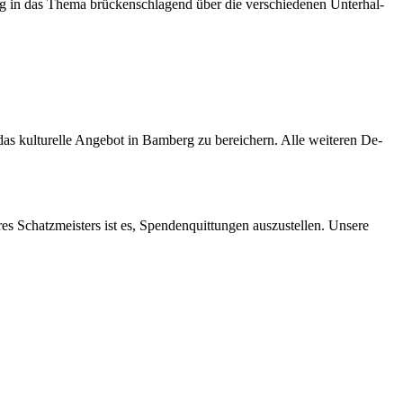
g in das The­ma brü­cken­schla­gend über die ver­schie­de­nen Un­ter­hal­
s kul­tu­rel­le An­ge­bot in Bam­berg zu be­rei­chern. Alle wei­te­ren De­
res Schatz­meis­ters ist es, Spen­den­quit­tun­gen aus­zu­stel­len. Un­se­re