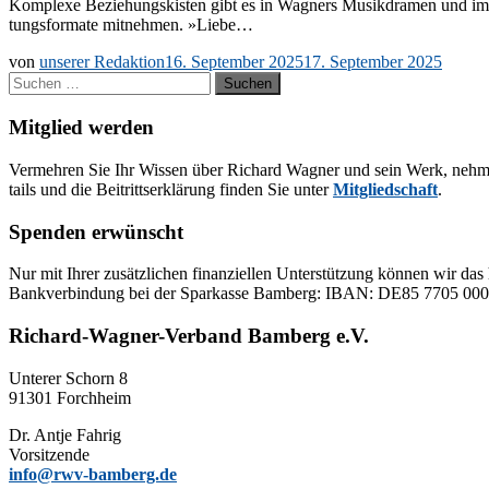
Kom­ple­xe Be­zie­hungs­kis­ten gibt es in Wag­ners Mu­sik­dra­men und im 
tungs­for­ma­te mit­neh­men. »Lie­be…
von
unserer Redaktion
16. September 2025
17. September 2025
Suchen
nach:
Mitglied werden
Ver­meh­ren Sie Ihr Wis­sen über Ri­chard Wag­ner und sein Werk, neh­men Sie
tails und die Bei­tritts­er­klä­rung fin­den Sie un­ter
Mit­glied­schaft
.
Spenden erwünscht
Nur mit Ih­rer zu­sätz­li­chen fi­nan­zi­el­len Un­ter­stüt­zung kön­nen wir das 
Bank­ver­bin­dung bei der Spar­kas­se Bam­berg: IBAN: DE85 77
Richard-Wagner-Verband Bamberg e.V.
Un­te­rer Schorn 8
91301 Forchheim
Dr. Ant­je Fahrig
Vorsitzende
info@rwv-bamberg.de