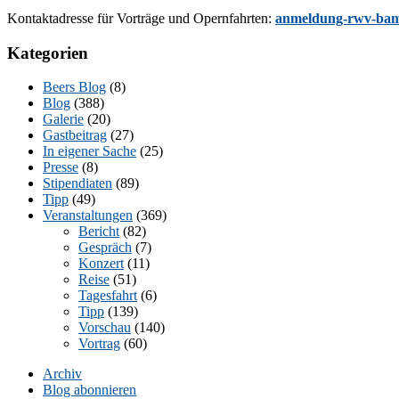
Kon­takt­adres­se für Vor­trä­ge und Opern­fahr­ten:
anmeldung-rwv-bam
Kategorien
Beers Blog
(8)
Blog
(388)
Galerie
(20)
Gastbeitrag
(27)
In eigener Sache
(25)
Presse
(8)
Stipendiaten
(89)
Tipp
(49)
Veranstaltungen
(369)
Bericht
(82)
Gespräch
(7)
Konzert
(11)
Reise
(51)
Tagesfahrt
(6)
Tipp
(139)
Vorschau
(140)
Vortrag
(60)
Archiv
Blog abonnieren