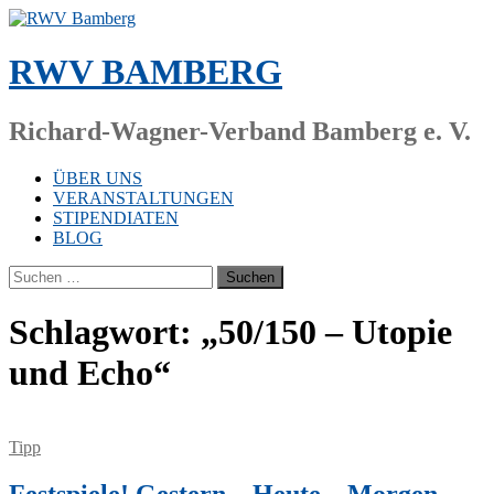
Zum
Inhalt
springen
RWV BAMBERG
Richard-Wagner-Verband Bamberg e. V.
ÜBER UNS
VERANSTALTUNGEN
STIPENDIATEN
BLOG
Suchen
nach:
Schlagwort:
„50/150 – Utopie
und Echo“
Tipp
Festspiele! Gestern – Heute – Morgen