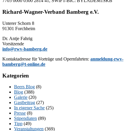
7705 0000 0300 2814 41, SWIFT-BIC: BYLADEM1SKB
Richard-Wagner-Verband Bamberg e.V.
Un­te­rer Schorn 8
91301 Forchheim
Dr. Ant­je Fahrig
Vorsitzende
info@rwv-bamberg.de
Kon­takt­adres­se für Vor­trä­ge und Opern­fahr­ten:
anmeldung-rwv-
bamberg@t-online.de
Kategorien
Beers Blog
(8)
Blog
(388)
Galerie
(20)
Gastbeitrag
(27)
In eigener Sache
(25)
Presse
(8)
Stipendiaten
(89)
Tipp
(49)
Veranstaltungen
(369)