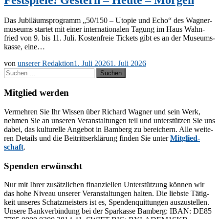
Das Ju­bi­lä­ums­pro­gramm „50/150 – Uto­pie und Echo“ des Wag­ner­
mu­se­ums star­tet mit ei­ner in­ter­na­tio­na­len Ta­gung im Haus Wahn­
fried von 9. bis 11. Juli. Kos­ten­freie Ti­ckets gibt es an der Mu­se­ums­
kas­se, eine…
von
unserer Redaktion
1. Juli 2026
1. Juli 2026
Suchen
nach:
Mitglied werden
Ver­meh­ren Sie Ihr Wis­sen über Ri­chard Wag­ner und sein Werk,
neh­men Sie an un­se­ren Ver­an­stal­tun­gen teil und un­ter­stüt­zen Sie uns
da­bei, das kul­tu­rel­le An­ge­bot in Bam­berg zu be­rei­chern. Alle wei­te­
ren De­tails und die Bei­tritts­er­klä­rung fin­den Sie un­ter
Mit­glied­
schaft
.
Spenden erwünscht
Nur mit Ih­rer zu­sätz­li­chen fi­nan­zi­el­len Un­ter­stüt­zung kön­nen wir
das hohe Ni­veau un­se­rer Ver­an­stal­tun­gen hal­ten. Die liebs­te Tä­tig­
keit un­se­res Schatz­meis­ters ist es, Spen­den­quit­tun­gen aus­zu­stel­len.
Un­se­re Bank­ver­bin­dung bei der Spar­kas­se Bam­berg: IBAN: DE85