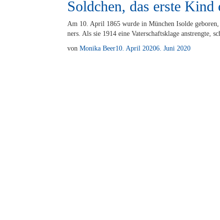
Soldchen, das erste Kind 
Am 10. April 1865 wur­de in Mün­chen Isol­de ge­bo­ren, 
ners. Als sie 1914 eine Va­ter­schafts­kla­ge an­streng­te,
von
Monika Beer
10. April 2020
6. Juni 2020