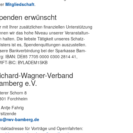
ter
Mit­glied­schaft
.
penden erwünscht
 mit Ih­rer zu­sätz­li­chen fi­nan­zi­el­len Un­ter­stüt­zung
­nen wir das hohe Ni­veau un­se­rer Ver­an­stal­tun­
 hal­ten. Die liebs­te Tä­tig­keit un­se­res Schatz­
s­ters ist es, Spen­den­quit­tun­gen aus­zu­stel­len.
se­re Bank­ver­bin­dung bei der Spar­kas­se Bam­
rg: IBAN: DE85 7705 0000 0300 2814 41,
IFT-BIC: BYLADEM1SKB
ichard-Wagner-Verband
amberg e.V.
te­rer Schorn 8
301 Forchheim
 Ant­je Fahrig
rsitzende
fo@rwv-bamberg.de
­takt­adres­se für Vor­trä­ge und Opern­fahr­ten: