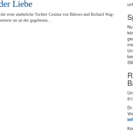
der Liebe
un­
S
die ers­te un­ehe­li­che Toch­ter Co­si­ma von Bülows und Ri­chard Wag­
 schei­ter­te sie an der gegebenen…
Nur
kön
gen
mei
Un­
be
SW
R
B
Un­
91
Dr.
Vo
in
Kon