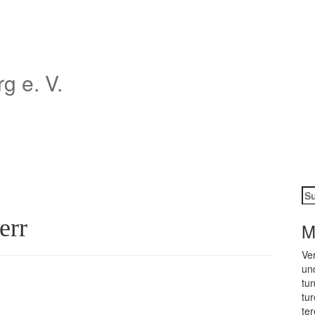
 e. V.
Su
na
err
M
Ver
und
tun
tu­
te­