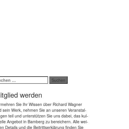
chen
ch:
itglied werden
­meh­ren Sie Ihr Wis­sen über Ri­chard Wag­ner
 sein Werk, neh­men Sie an un­se­ren Ver­an­stal­
­gen teil und un­ter­stüt­zen Sie uns da­bei, das kul­
rel­le An­ge­bot in Bam­berg zu be­rei­chern. Alle wei­
ren De­tails und die Bei­tritts­er­klä­rung fin­den Sie