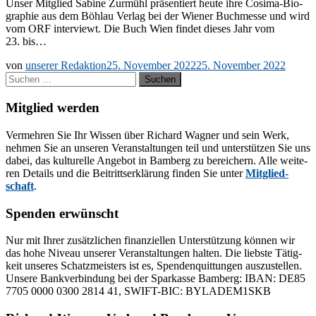
Un­ser Mit­glied Sa­bi­ne Zur­mühl prä­sen­tiert heu­te ihre Co­­si­­ma-Bio­­­
gra­­phie aus dem Böhlau Ver­lag bei der Wie­ner Buch­mes­se und wird
vom ORF in­ter­viewt. Die Buch Wien fin­det die­ses Jahr vom
23. bis…
von
unserer Redaktion
25. November 2022
25. November 2022
Suchen
nach:
Mitglied werden
Ver­meh­ren Sie Ihr Wis­sen über Ri­chard Wag­ner und sein Werk,
neh­men Sie an un­se­ren Ver­an­stal­tun­gen teil und un­ter­stüt­zen Sie uns
da­bei, das kul­tu­rel­le An­ge­bot in Bam­berg zu be­rei­chern. Alle wei­te­
ren De­tails und die Bei­tritts­er­klä­rung fin­den Sie un­ter
Mit­glied­
schaft
.
Spenden erwünscht
Nur mit Ih­rer zu­sätz­li­chen fi­nan­zi­el­len Un­ter­stüt­zung kön­nen wir
das hohe Ni­veau un­se­rer Ver­an­stal­tun­gen hal­ten. Die liebs­te Tä­tig­
keit un­se­res Schatz­meis­ters ist es, Spen­den­quit­tun­gen aus­zu­stel­len.
Un­se­re Bank­ver­bin­dung bei der Spar­kas­se Bam­berg: IBAN: DE85
7705 0000 0300 2814 41, SWIFT-BIC: BYLADEM1SKB