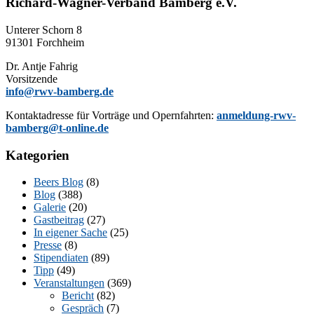
Richard-Wagner-Verband Bamberg e.V.
Un­te­rer Schorn 8
91301 Forchheim
Dr. Ant­je Fahrig
Vorsitzende
info@rwv-bamberg.de
Kon­takt­adres­se für Vor­trä­ge und Opern­fahr­ten:
anmeldung-rwv-
bamberg@t-online.de
Kategorien
Beers Blog
(8)
Blog
(388)
Galerie
(20)
Gastbeitrag
(27)
In eigener Sache
(25)
Presse
(8)
Stipendiaten
(89)
Tipp
(49)
Veranstaltungen
(369)
Bericht
(82)
Gespräch
(7)