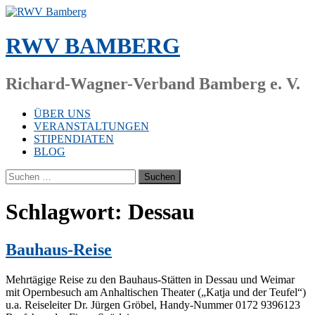
Zum
Inhalt
springen
RWV BAMBERG
Richard-Wagner-Verband Bamberg e. V.
ÜBER UNS
VERANSTALTUNGEN
STIPENDIATEN
BLOG
Suchen
nach:
Schlagwort:
Dessau
Bauhaus-Reise
Mehr­tä­gi­ge Rei­se zu den Bau­haus-Stä­t­­ten in Des­sau und Wei­mar
mit Opern­be­such am An­hal­ti­schen Thea­ter („Kat­ja und der Teu­fel“)
u.a. Rei­se­lei­ter Dr. Jür­gen Grö­bel, Han­­dy-Num­­mer 0172 9396123