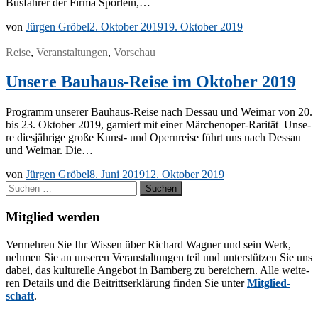
Bus­fah­rer der Fir­ma Spörlein,…
von
Jürgen Gröbel
2. Oktober 2019
19. Oktober 2019
Reise
,
Veranstaltungen
,
Vorschau
Unsere Bauhaus-Reise im Oktober 2019
Pro­gramm un­se­rer Bau­haus-Rei­­se nach Des­sau und Wei­mar von 20.
bis 23. Ok­to­ber 2019, gar­niert mit ei­ner Mär­chen­oper-Ra­ri­tät Un­se­
re dies­jäh­ri­ge gro­ße Kunst- und Opern­rei­se führt uns nach Des­sau
und Wei­mar. Die…
von
Jürgen Gröbel
8. Juni 2019
12. Oktober 2019
Suchen
nach:
Mitglied werden
Ver­meh­ren Sie Ihr Wis­sen über Ri­chard Wag­ner und sein Werk,
neh­men Sie an un­se­ren Ver­an­stal­tun­gen teil und un­ter­stüt­zen Sie uns
da­bei, das kul­tu­rel­le An­ge­bot in Bam­berg zu be­rei­chern. Alle wei­te­
ren De­tails und die Bei­tritts­er­klä­rung fin­den Sie un­ter
Mit­glied­
schaft
.