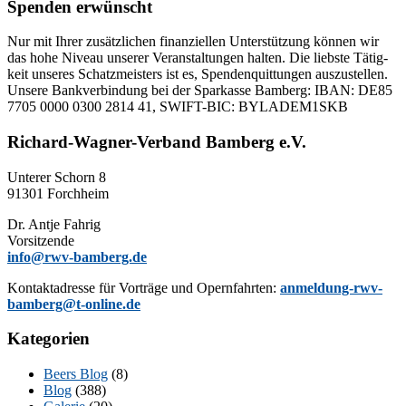
Spenden erwünscht
Nur mit Ih­rer zu­sätz­li­chen fi­nan­zi­el­len Un­ter­stüt­zung kön­nen wir
das hohe Ni­veau un­se­rer Ver­an­stal­tun­gen hal­ten. Die liebs­te Tä­tig­
keit un­se­res Schatz­meis­ters ist es, Spen­den­quit­tun­gen aus­zu­stel­len.
Un­se­re Bank­ver­bin­dung bei der Spar­kas­se Bam­berg: IBAN: DE85
7705 0000 0300 2814 41, SWIFT-BIC: BYLADEM1SKB
Richard-Wagner-Verband Bamberg e.V.
Un­te­rer Schorn 8
91301 Forchheim
Dr. Ant­je Fahrig
Vorsitzende
info@rwv-bamberg.de
Kon­takt­adres­se für Vor­trä­ge und Opern­fahr­ten:
anmeldung-rwv-
bamberg@t-online.de
Kategorien
Beers Blog
(8)
Blog
(388)