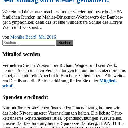
Wer ein­mal da­bei war, macht es im­mer wie­der und be­sucht alle öf­
fent­li­chen Run­den im Mahler-Di­ri­­gen­­ten-Wet­t­­be­­werb der Bam­ber­
ger Sym­pho­ni­ker, denn das ist eine wun­der­ba­re Schu­le des Hö­rens.
Wann und wo sonst…
von
Monika Beer
9. Mai 2016
Suchen
nach:
Mitglied werden
Ver­meh­ren Sie Ihr Wis­sen über Ri­chard Wag­ner und sein Werk,
neh­men Sie an un­se­ren Ver­an­stal­tun­gen teil und un­ter­stüt­zen Sie uns
da­bei, das kul­tu­rel­le An­ge­bot in Bam­berg zu be­rei­chern. Alle wei­te­
ren De­tails und die Bei­tritts­er­klä­rung fin­den Sie un­ter
Mit­glied­
schaft
.
Spenden erwünscht
Nur mit Ih­rer zu­sätz­li­chen fi­nan­zi­el­len Un­ter­stüt­zung kön­nen wir
das hohe Ni­veau un­se­rer Ver­an­stal­tun­gen hal­ten. Die liebs­te Tä­tig­
keit un­se­res Schatz­meis­ters ist es, Spen­den­quit­tun­gen aus­zu­stel­len.
Un­se­re Bank­ver­bin­dung bei der Spar­kas­se Bam­berg: IBAN: DE85