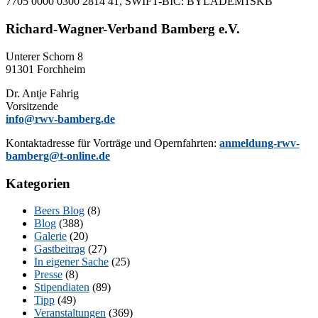
7705 0000 0300 2814 41, SWIFT-BIC: BYLADEM1SKB
Richard-Wagner-Verband Bamberg e.V.
Un­te­rer Schorn 8
91301 Forchheim
Dr. Ant­je Fahrig
Vorsitzende
info@rwv-bamberg.de
Kon­takt­adres­se für Vor­trä­ge und Opern­fahr­ten:
anmeldung-rwv-
bamberg@t-online.de
Kategorien
Beers Blog
(8)
Blog
(388)
Galerie
(20)
Gastbeitrag
(27)
In eigener Sache
(25)
Presse
(8)
Stipendiaten
(89)
Tipp
(49)
Veranstaltungen
(369)