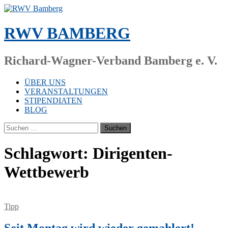
Zum
Inhalt
springen
RWV BAMBERG
Richard-Wagner-Verband Bamberg e. V.
ÜBER UNS
VERANSTALTUNGEN
STIPENDIATEN
BLOG
Suchen
nach:
Schlagwort:
Dirigenten-
Wettbewerb
Tipp
Seit Montag wird wieder gemahlert!