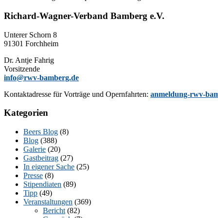
Richard-Wagner-Verband Bamberg e.V.
Un­te­rer Schorn 8
91301 Forchheim
Dr. Ant­je Fahrig
Vorsitzende
info@rwv-bamberg.de
Kon­takt­adres­se für Vor­trä­ge und Opern­fahr­ten:
anmeldung-rwv-bam
Kategorien
Beers Blog
(8)
Blog
(388)
Galerie
(20)
Gastbeitrag
(27)
In eigener Sache
(25)
Presse
(8)
Stipendiaten
(89)
Tipp
(49)
Veranstaltungen
(369)
Bericht
(82)