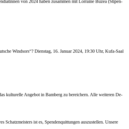
­pen­dia­tin­nen von 2024 ha­ben zu­sam­men mit Lor­raine Bu­zea (Sti­pen­
deut­sche Wind­sors“? Diens­tag, 16. Ja­nu­ar 2024, 19:30 Uhr, Kufa-Saal
s kul­tu­rel­le An­ge­bot in Bam­berg zu be­rei­chern. Alle wei­te­ren De­
res Schatz­meis­ters ist es, Spen­den­quit­tun­gen aus­zu­stel­len. Un­se­re