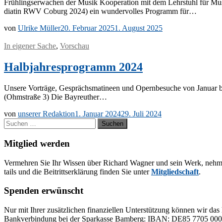
Früh­lings­er­wa­chen der Mu­sik Ko­ope­ra­ti­on mit dem Lehr­stuhl für Mu­s
dia­tin RWV Co­burg 2024) ein wun­der­vol­les Pro­gramm für…
von
Ulrike Müller
20. Februar 2025
1. August 2025
In eigener Sache
,
Vorschau
Halbjahresprogramm 2024
Un­se­re Vor­trä­ge, Ge­sprächs­ma­ti­neen und Opern­be­su­che von Ja­nu­
(Ohm­stra­ße 3) Die Bayreuther…
von
unserer Redaktion
1. Januar 2024
29. Juli 2024
Suchen
nach:
Mitglied werden
Ver­meh­ren Sie Ihr Wis­sen über Ri­chard Wag­ner und sein Werk, neh­men Sie
tails und die Bei­tritts­er­klä­rung fin­den Sie un­ter
Mit­glied­schaft
.
Spenden erwünscht
Nur mit Ih­rer zu­sätz­li­chen fi­nan­zi­el­len Un­ter­stüt­zung kön­nen wir das 
Bank­ver­bin­dung bei der Spar­kas­se Bam­berg: IBAN: DE85 77