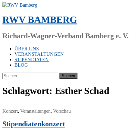
Zum
Inhalt
springen
RWV BAMBERG
Richard-Wagner-Verband Bamberg e. V.
ÜBER UNS
VERANSTALTUNGEN
STIPENDIATEN
BLOG
Suchen
nach:
Schlagwort:
Esther Schad
Konzert
,
Veranstaltungen
,
Vorschau
Stipendiatenkonzert