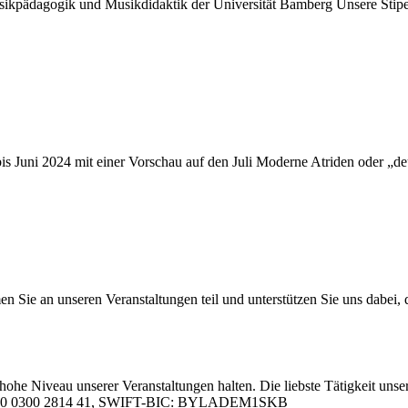
ik­päd­ago­gik und Mu­sik­di­dak­tik der Uni­ver­si­tät Bam­berg Un­se­re Sti
ar bis Juni 2024 mit ei­ner Vor­schau auf den Juli Mo­der­ne Atri­den oder „
 an un­se­ren Ver­an­stal­tun­gen teil und un­ter­stüt­zen Sie uns da­bei, da
hohe Ni­veau un­se­rer Ver­an­stal­tun­gen hal­ten. Die liebs­te Tä­tig­keit un­se­
05 0000 0300 2814 41, SWIFT-BIC: BYLADEM1SKB