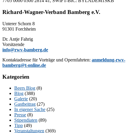
7705 0000 0300 2814 41, SWIFT-BIC: BYLADEM1SKB
Richard-Wagner-Verband Bamberg e.V.
Un­te­rer Schorn 8
91301 Forchheim
Dr. Ant­je Fahrig
Vorsitzende
info@rwv-bamberg.de
Kon­takt­adres­se für Vor­trä­ge und Opern­fahr­ten:
anmeldung-rwv-
bamberg@t-online.de
Kategorien
Beers Blog
(8)
Blog
(388)
Galerie
(20)
Gastbeitrag
(27)
In eigener Sache
(25)
Presse
(8)
Stipendiaten
(89)
Tipp
(49)
Veranstaltungen
(369)