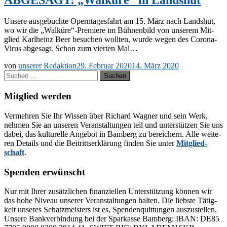
Un­se­re aus­ge­buch­te Opern­ta­ges­fahrt am 15. März nach Lands­hut,
wo wir die „Walküre“-Premiere im Büh­nen­bild von un­se­rem Mit­
glied Karl­heinz Beer be­su­chen woll­ten, wur­de we­gen des Co­ro­­na-
Vi­rus ab­ge­sagt. Schon zum vier­ten Mal…
von
unserer Redaktion
29. Februar 2020
14. März 2020
Suchen
nach:
Mitglied werden
Ver­meh­ren Sie Ihr Wis­sen über Ri­chard Wag­ner und sein Werk,
neh­men Sie an un­se­ren Ver­an­stal­tun­gen teil und un­ter­stüt­zen Sie uns
da­bei, das kul­tu­rel­le An­ge­bot in Bam­berg zu be­rei­chern. Alle wei­te­
ren De­tails und die Bei­tritts­er­klä­rung fin­den Sie un­ter
Mit­glied­
schaft
.
Spenden erwünscht
Nur mit Ih­rer zu­sätz­li­chen fi­nan­zi­el­len Un­ter­stüt­zung kön­nen wir
das hohe Ni­veau un­se­rer Ver­an­stal­tun­gen hal­ten. Die liebs­te Tä­tig­
keit un­se­res Schatz­meis­ters ist es, Spen­den­quit­tun­gen aus­zu­stel­len.
Un­se­re Bank­ver­bin­dung bei der Spar­kas­se Bam­berg: IBAN: DE85