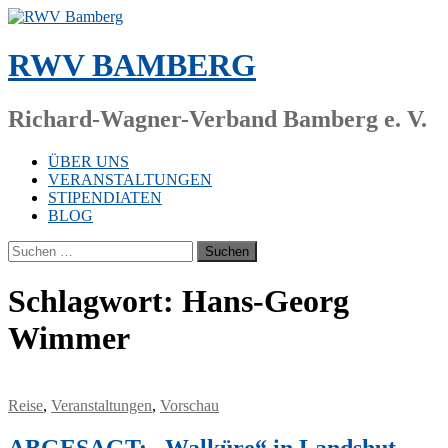
Zum
Inhalt
springen
RWV BAMBERG
Richard-Wagner-Verband Bamberg e. V.
ÜBER UNS
VERANSTALTUNGEN
STIPENDIATEN
BLOG
Suchen
nach:
Schlagwort:
Hans-Georg
Wimmer
Reise
,
Veranstaltungen
,
Vorschau
ABGESAGT: „Walküre“ in Landshut