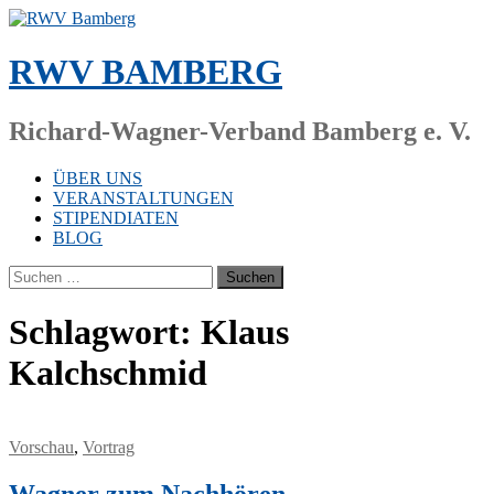
Zum
Inhalt
springen
RWV BAMBERG
Richard-Wagner-Verband Bamberg e. V.
ÜBER UNS
VERANSTALTUNGEN
STIPENDIATEN
BLOG
Suchen
nach:
Schlagwort:
Klaus
Kalchschmid
Vorschau
,
Vortrag
Wagner zum Nachhören