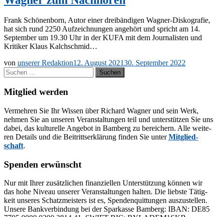
Frank Schö­nen­born, Au­tor ei­ner drei­bän­di­gen Wa­g­­ner-Dis­­ko­­gra­­fie,
hat sich rund 2250 Auf­zeich­nun­gen an­ge­hört und spricht am 14.
Sep­tem­ber um 19.30 Uhr in der KUFA mit dem Jour­na­lis­ten und
Kri­ti­ker Klaus Kalchschmid…
von
unserer Redaktion
12. August 2021
30. September 2022
Suchen
nach:
Mitglied werden
Ver­meh­ren Sie Ihr Wis­sen über Ri­chard Wag­ner und sein Werk,
neh­men Sie an un­se­ren Ver­an­stal­tun­gen teil und un­ter­stüt­zen Sie uns
da­bei, das kul­tu­rel­le An­ge­bot in Bam­berg zu be­rei­chern. Alle wei­te­
ren De­tails und die Bei­tritts­er­klä­rung fin­den Sie un­ter
Mit­glied­
schaft
.
Spenden erwünscht
Nur mit Ih­rer zu­sätz­li­chen fi­nan­zi­el­len Un­ter­stüt­zung kön­nen wir
das hohe Ni­veau un­se­rer Ver­an­stal­tun­gen hal­ten. Die liebs­te Tä­tig­
keit un­se­res Schatz­meis­ters ist es, Spen­den­quit­tun­gen aus­zu­stel­len.
Un­se­re Bank­ver­bin­dung bei der Spar­kas­se Bam­berg: IBAN: DE85