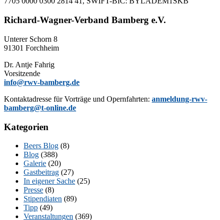
7705 0000 0300 2814 41, SWIFT-BIC: BYLADEM1SKB
Richard-Wagner-Verband Bamberg e.V.
Un­te­rer Schorn 8
91301 Forchheim
Dr. Ant­je Fahrig
Vorsitzende
info@rwv-bamberg.de
Kon­takt­adres­se für Vor­trä­ge und Opern­fahr­ten:
anmeldung-rwv-
bamberg@t-online.de
Kategorien
Beers Blog
(8)
Blog
(388)
Galerie
(20)
Gastbeitrag
(27)
In eigener Sache
(25)
Presse
(8)
Stipendiaten
(89)
Tipp
(49)
Veranstaltungen
(369)