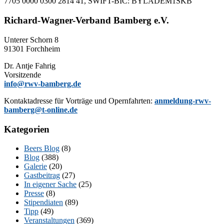
7705 0000 0300 2814 41, SWIFT-BIC: BYLADEM1SKB
Richard-Wagner-Verband Bamberg e.V.
Un­te­rer Schorn 8
91301 Forchheim
Dr. Ant­je Fahrig
Vorsitzende
info@rwv-bamberg.de
Kon­takt­adres­se für Vor­trä­ge und Opern­fahr­ten:
anmeldung-rwv-
bamberg@t-online.de
Kategorien
Beers Blog
(8)
Blog
(388)
Galerie
(20)
Gastbeitrag
(27)
In eigener Sache
(25)
Presse
(8)
Stipendiaten
(89)
Tipp
(49)
Veranstaltungen
(369)