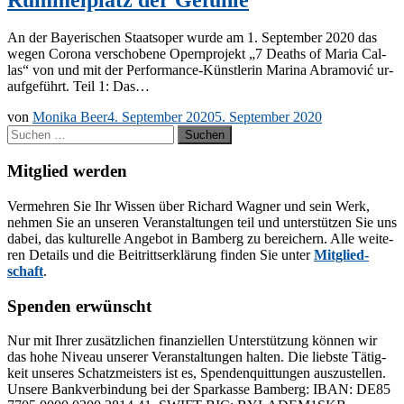
An der Baye­ri­schen Staats­oper wur­de am 1. Sep­tem­ber 2020 das
we­gen Co­ro­na ver­scho­be­ne Opern­pro­jekt „7 De­aths of Ma­ria Cal­
las“ von und mit der Per­­for­­mance-Küns­t­­le­rin Ma­ri­na Abra­mo­vić ur­
auf­ge­führt. Teil 1: Das…
von
Monika Beer
4. September 2020
5. September 2020
Suchen
nach:
Mitglied werden
Ver­meh­ren Sie Ihr Wis­sen über Ri­chard Wag­ner und sein Werk,
neh­men Sie an un­se­ren Ver­an­stal­tun­gen teil und un­ter­stüt­zen Sie uns
da­bei, das kul­tu­rel­le An­ge­bot in Bam­berg zu be­rei­chern. Alle wei­te­
ren De­tails und die Bei­tritts­er­klä­rung fin­den Sie un­ter
Mit­glied­
schaft
.
Spenden erwünscht
Nur mit Ih­rer zu­sätz­li­chen fi­nan­zi­el­len Un­ter­stüt­zung kön­nen wir
das hohe Ni­veau un­se­rer Ver­an­stal­tun­gen hal­ten. Die liebs­te Tä­tig­
keit un­se­res Schatz­meis­ters ist es, Spen­den­quit­tun­gen aus­zu­stel­len.
Un­se­re Bank­ver­bin­dung bei der Spar­kas­se Bam­berg: IBAN: DE85