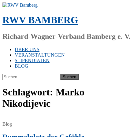
Zum
Inhalt
springen
RWV BAMBERG
Richard-Wagner-Verband Bamberg e. V.
ÜBER UNS
VERANSTALTUNGEN
STIPENDIATEN
BLOG
Suchen
nach:
Schlagwort:
Marko
Nikodijevic
Blog
Rummelplatz der Gefühle