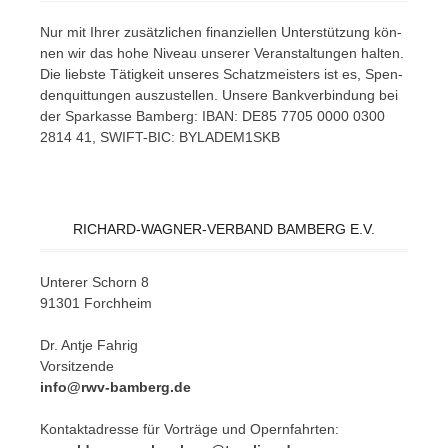
Nur mit Ih­rer zu­sätz­li­chen fi­nan­zi­el­len Un­ter­stüt­zung kön­
nen wir das hohe Ni­veau un­se­rer Ver­an­stal­tun­gen hal­ten.
Die liebs­te Tä­tig­keit un­se­res Schatz­meis­ters ist es, Spen­
den­quit­tun­gen aus­zu­stel­len. Un­se­re Bank­ver­bin­dung bei
der Spar­kas­se Bam­berg: IBAN: DE85 7705 0000 0300
2814 41, SWIFT-BIC: BYLADEM1SKB
RICHARD-WAGNER-VERBAND BAMBERG E.V.
Un­te­rer Schorn 8
91301 Forchheim
Dr. Ant­je Fahrig
Vorsitzende
info@rwv-bamberg.de
Kon­takt­adres­se für Vor­trä­ge und Opern­fahr­ten: