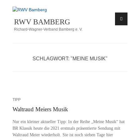
Zum
Inhalt
RWV BAMBERG
springen
Richard-Wagner-Verband Bamberg e. V.
SCHLAGWORT:
"MEINE MUSIK"
TIPP
Waltraud Meiers Musik
Nur ein klei­ner ak­tu­el­ler Tipp: In der Rei­he „Mei­ne Mu­sik“ hat
BR Klas­sik heu­te die 2021 erst­mals prä­sen­tier­te Sen­dung mit
Wal­traud Mei­er wie­der­holt. Sie ist noch sie­ben Tage hier