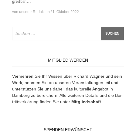
greifbar.…
von
unserer Redaktion
1. Oktober 2022
Suchen
nach:
MITGLIED WERDEN
Ver­meh­ren Sie Ihr Wis­sen über Ri­chard Wag­ner und sein
Werk, neh­men Sie an un­se­ren Ver­an­stal­tun­gen teil und
un­ter­stüt­zen Sie uns da­bei, das kul­tu­rel­le An­ge­bot in
Bam­berg zu be­rei­chern. Alle wei­te­ren De­tails und die Bei­
tritts­er­klä­rung fin­den Sie un­ter
Mit­glied­schaft
.
SPENDEN ERWÜNSCHT