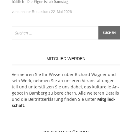
hält­lich. Die Fi­gur ist ab Samstag,…
von
unserer Redaktion
22. Mai 2026
Suchen
nach:
MITGLIED WERDEN
Ver­meh­ren Sie Ihr Wis­sen über Ri­chard Wag­ner und
sein Werk, neh­men Sie an un­se­ren Ver­an­stal­tun­gen
teil und un­ter­stüt­zen Sie uns da­bei, das kul­tu­rel­le An­
ge­bot in Bam­berg zu be­rei­chern. Alle wei­te­ren De­tails
und die Bei­tritts­er­klä­rung fin­den Sie un­ter
Mit­glied­
schaft
.