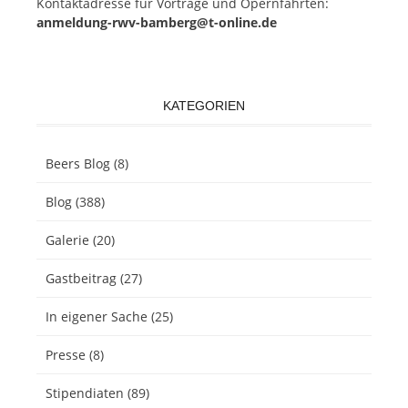
Kon­takt­adres­se für Vor­trä­ge und Opern­fahr­ten:
anmeldung-rwv-bamberg@t-online.de
KATEGORIEN
Beers Blog
(8)
Blog
(388)
Galerie
(20)
Gastbeitrag
(27)
In eigener Sache
(25)
Presse
(8)
Stipendiaten
(89)