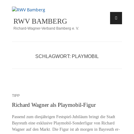
Zum
Inhalt
RWV BAMBERG
springen
Richard-Wagner-Verband Bamberg e. V.
SCHLAGWORT:
PLAYMOBIL
TIPP
Richard Wagner als Playmobil-Figur
Pas­send zum dies­jäh­ri­gen Fes­t­­spiel-Ju­­bi­lä­um bringt die Stadt
Bay­reuth eine ex­klu­si­ve Play­­mo­­bil-Son­­der­­fi­­gur von Ri­chard
Wag­ner auf den Markt. Die Fi­gur ist ab mor­gen in Bay­reuth er­