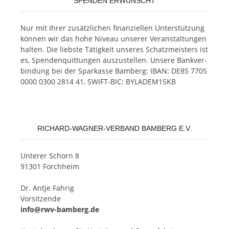
SPENDEN ERWÜNSCHT
Nur mit Ih­rer zu­sätz­li­chen fi­nan­zi­el­len Un­ter­stüt­zung
kön­nen wir das hohe Ni­veau un­se­rer Ver­an­stal­tun­gen
hal­ten. Die liebs­te Tä­tig­keit un­se­res Schatz­meis­ters ist
es, Spen­den­quit­tun­gen aus­zu­stel­len. Un­se­re Bank­ver­
bin­dung bei der Spar­kas­se Bam­berg: IBAN: DE85 7705
0000 0300 2814 41, SWIFT-BIC: BYLADEM1SKB
RICHARD-WAGNER-VERBAND BAMBERG E.V.
Un­te­rer Schorn 8
91301 Forchheim
Dr. Ant­je Fahrig
Vorsitzende
info@rwv-bamberg.de