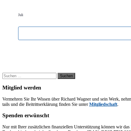
Juli
Suchen
nach:
Mitglied werden
Ver­meh­ren Sie Ihr Wis­sen über Ri­chard Wag­ner und sein Werk, neh­men Sie
tails und die Bei­tritts­er­klä­rung fin­den Sie un­ter
Mit­glied­schaft
.
Spenden erwünscht
Nur mit Ih­rer zu­sätz­li­chen fi­nan­zi­el­len Un­ter­stüt­zung kön­nen wir das 