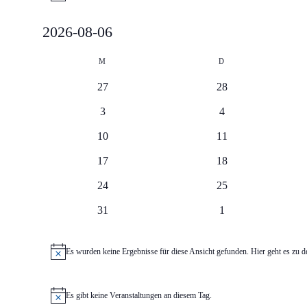
2026-08-06
Da­
Kalender
tum
M
Montag
D
Dienstag
wählen.
von
0
0
27
28
Veranstaltungen
Veranstaltungen
Veranstaltungen
0
0
3
4
Veranstaltungen
Veranstaltungen
0
0
10
11
Veranstaltungen
Veranstaltungen
0
0
17
18
Veranstaltungen
Veranstaltungen
0
0
24
25
Veranstaltungen
Veranstaltungen
0
0
31
1
Veranstaltungen
Veranstaltungen
Es wur­den kei­ne Er­geb­nis­se für die­se An­sicht ge­fun­den. Hier geht es zu 
Hinweis
Es gibt kei­ne Ver­an­stal­tun­gen an die­sem Tag.
Hinweis