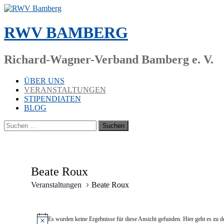
Zum
Inhalt
springen
RWV BAMBERG
Richard-Wagner-Verband Bamberg e. V.
ÜBER UNS
VERANSTALTUNGEN
STIPENDIATEN
BLOG
Suchen
nach:
Beate Roux
Veranstaltungen
Bea­te Roux
Veranstaltungen
Es wur­den kei­ne Er­geb­nis­se für die­se An­sicht ge­fun­den. Hier geht es zu 
Hinweis