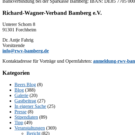
Bank­ver­bin­dung bei der Spar­kas­se Bam­berg: IBAN: DE85 77
Richard-Wagner-Verband Bamberg e.V.
Un­te­rer Schorn 8
91301 Forchheim
Dr. Ant­je Fahrig
Vorsitzende
info@rwv-bamberg.de
Kon­takt­adres­se für Vor­trä­ge und Opern­fahr­ten:
anmeldung-rwv-bam
Kategorien
Beers Blog
(8)
Blog
(388)
Galerie
(20)
Gastbeitrag
(27)
In eigener Sache
(25)
Presse
(8)
Stipendiaten
(89)
Tipp
(49)
Veranstaltungen
(369)
Bericht
(82)