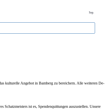
Sep.
s kul­tu­rel­le An­ge­bot in Bam­berg zu be­rei­chern. Alle wei­te­ren De­
res Schatz­meis­ters ist es, Spen­den­quit­tun­gen aus­zu­stel­len. Un­se­re