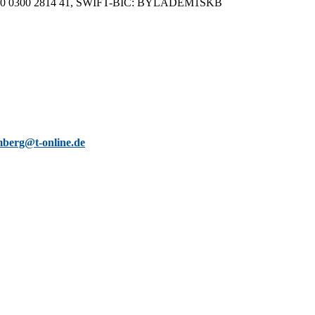
05 0000 0300 2814 41, SWIFT-BIC: BYLADEM1SKB
berg@t-online.de