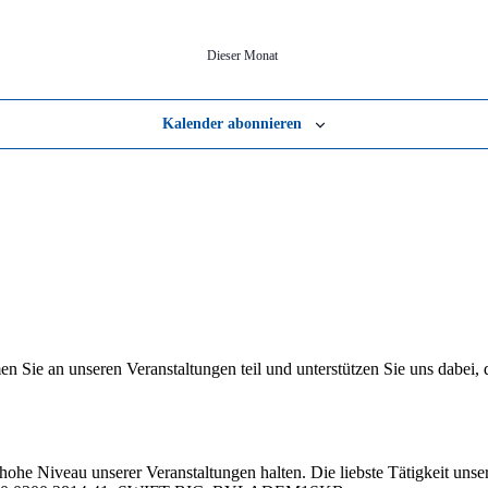
Die­ser Monat
Kalender abonnieren
 an un­se­ren Ver­an­stal­tun­gen teil und un­ter­stüt­zen Sie uns da­bei, da
hohe Ni­veau un­se­rer Ver­an­stal­tun­gen hal­ten. Die liebs­te Tä­tig­keit un­se­