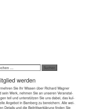
chen
ch:
itglied werden
­meh­ren Sie Ihr Wis­sen über Ri­chard Wag­ner
 sein Werk, neh­men Sie an un­se­ren Ver­an­stal­
­gen teil und un­ter­stüt­zen Sie uns da­bei, das kul­
rel­le An­ge­bot in Bam­berg zu be­rei­chern. Alle wei­
ren De­tails und die Bei­tritts­er­klä­rung fin­den Sie