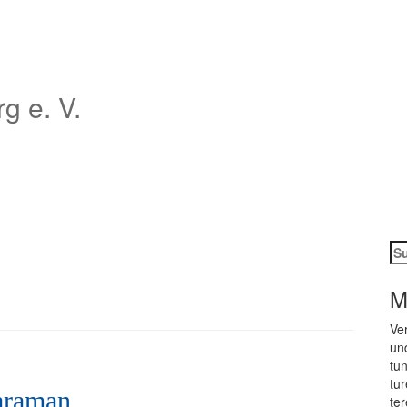
 e. V.
Su
na
M
Ver
und
tun
tu­
Karaman
te­