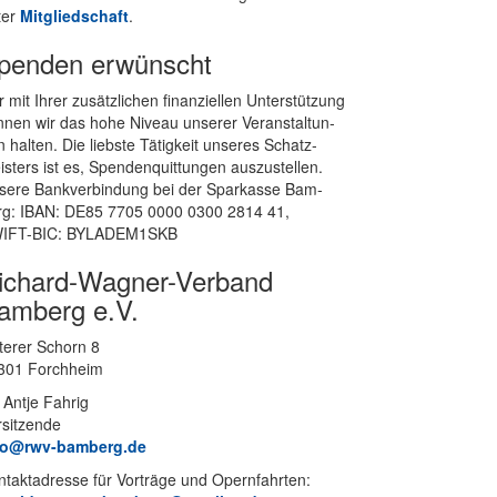
ter
Mit­glied­schaft
.
penden erwünscht
 mit Ih­rer zu­sätz­li­chen fi­nan­zi­el­len Un­ter­stüt­zung
­nen wir das hohe Ni­veau un­se­rer Ver­an­stal­tun­
 hal­ten. Die liebs­te Tä­tig­keit un­se­res Schatz­
s­ters ist es, Spen­den­quit­tun­gen aus­zu­stel­len.
se­re Bank­ver­bin­dung bei der Spar­kas­se Bam­
rg: IBAN: DE85 7705 0000 0300 2814 41,
IFT-BIC: BYLADEM1SKB
ichard-Wagner-Verband
amberg e.V.
te­rer Schorn 8
301 Forchheim
 Ant­je Fahrig
rsitzende
fo@rwv-bamberg.de
­takt­adres­se für Vor­trä­ge und Opern­fahr­ten: