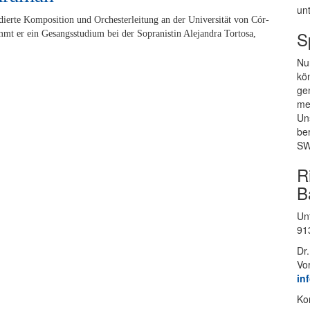
un­
stu­dier­te Kom­po­si­ti­on und Or­ches­ter­lei­tung an der Uni­ver­si­tät von Cór­
S
mmt er ein Ge­sangs­stu­di­um bei der So­pra­nis­tin Ale­jan­dra Tor­to­sa,
Nur
kön
gen
mei
Un­
be
SW
R
B
Un­
91
Dr.
Vo
in
Kon