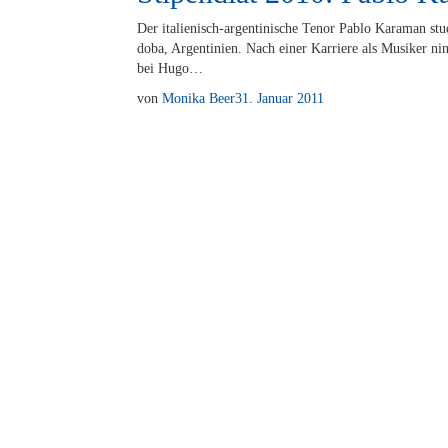
Der ita­­lie­­nisch-ar­­gen­­ti­­ni­­sche Te­nor Pa­blo Ka­ra­man 
do­ba, Ar­gen­ti­ni­en. Nach ei­ner Kar­rie­re als Mu­si­ker ni
bei Hugo…
von
Monika Beer
31. Januar 2011