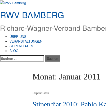
Zum
Inhalt
RWV BAMBERG
springen
Richard-Wagner-Verband Bamberg
ÜBER UNS
VERANSTALTUNGEN
STIPENDIATEN
BLOG
Suchen
nach:
Monat:
Januar 2011
Stipendiaten
Stipendiat 2010: Pablo 