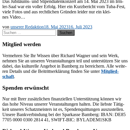
Das Ju­­bi­lä­ums- und Sti­pen­dia­ten­kon­zert am 14. Mai 2023 im Ir­m­­
ler-Saal war ein vol­ler Er­folg. Hier ein Kurz­be­richt vom Tuba-Fest,
vie­le Fo­tos und aus recht­li­chen Grün­den lei­der nur ein klei­
nes Video…
von
unserer Redaktion
18. Mai 2023
16. Juli 2023
Suchen
nach:
Mitglied werden
Ver­meh­ren Sie Ihr Wis­sen über Ri­chard Wag­ner und sein Werk,
neh­men Sie an un­se­ren Ver­an­stal­tun­gen teil und un­ter­stüt­zen Sie uns
da­bei, das kul­tu­rel­le An­ge­bot in Bam­berg zu be­rei­chern. Alle wei­te­
ren De­tails und die Bei­tritts­er­klä­rung fin­den Sie un­ter
Mit­glied­
schaft
.
Spenden erwünscht
Nur mit Ih­rer zu­sätz­li­chen fi­nan­zi­el­len Un­ter­stüt­zung kön­nen wir
das hohe Ni­veau un­se­rer Ver­an­stal­tun­gen hal­ten. Die liebs­te Tä­tig­
keit un­se­res Schatz­meis­ters ist es, Spen­den­quit­tun­gen aus­zu­stel­len.
Un­se­re Bank­ver­bin­dung bei der Spar­kas­se Bam­berg: IBAN: DE85
7705 0000 0300 2814 41, SWIFT-BIC: BYLADEM1SKB