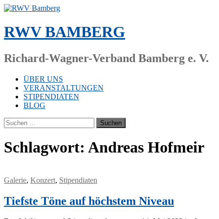
Zum
Inhalt
springen
RWV BAMBERG
Richard-Wagner-Verband Bamberg e. V.
ÜBER UNS
VERANSTALTUNGEN
STIPENDIATEN
BLOG
Suchen
nach:
Schlagwort:
Andreas Hofmeir
Galerie
,
Konzert
,
Stipendiaten
Tiefste Töne auf höchstem Niveau