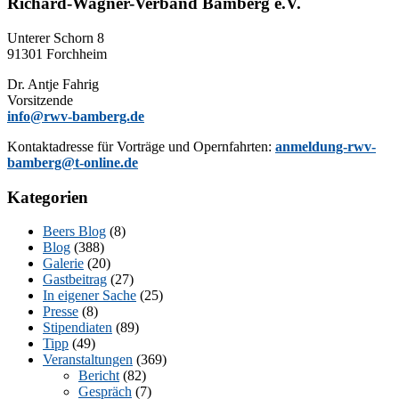
Richard-Wagner-Verband Bamberg e.V.
Un­te­rer Schorn 8
91301 Forchheim
Dr. Ant­je Fahrig
Vorsitzende
info@rwv-bamberg.de
Kon­takt­adres­se für Vor­trä­ge und Opern­fahr­ten:
anmeldung-rwv-
bamberg@t-online.de
Kategorien
Beers Blog
(8)
Blog
(388)
Galerie
(20)
Gastbeitrag
(27)
In eigener Sache
(25)
Presse
(8)
Stipendiaten
(89)
Tipp
(49)
Veranstaltungen
(369)
Bericht
(82)
Gespräch
(7)