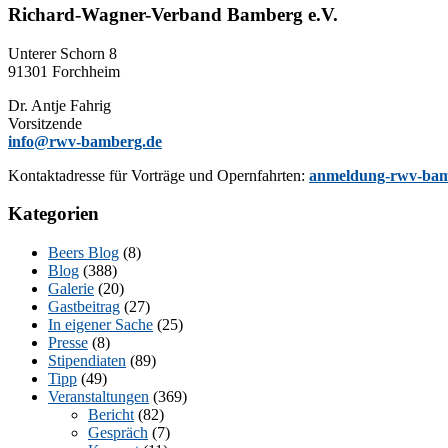
Richard-Wagner-Verband Bamberg e.V.
Un­te­rer Schorn 8
91301 Forchheim
Dr. Ant­je Fahrig
Vorsitzende
info@rwv-bamberg.de
Kon­takt­adres­se für Vor­trä­ge und Opern­fahr­ten:
anmeldung-rwv-bam
Kategorien
Beers Blog
(8)
Blog
(388)
Galerie
(20)
Gastbeitrag
(27)
In eigener Sache
(25)
Presse
(8)
Stipendiaten
(89)
Tipp
(49)
Veranstaltungen
(369)
Bericht
(82)
Gespräch
(7)