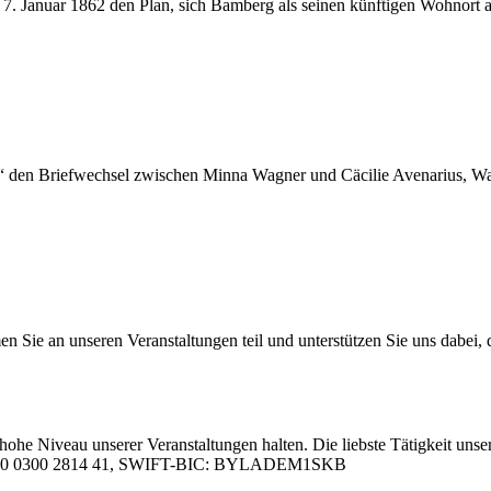
 7. Ja­nu­ar 1862 den Plan, sich Bam­berg als sei­nen künf­ti­gen Wohn­ort a
den Brief­wech­sel zwi­schen Min­na Wag­ner und Cä­ci­lie Ave­na­ri­us, Wa
 an un­se­ren Ver­an­stal­tun­gen teil und un­ter­stüt­zen Sie uns da­bei, da
hohe Ni­veau un­se­rer Ver­an­stal­tun­gen hal­ten. Die liebs­te Tä­tig­keit un­se­
05 0000 0300 2814 41, SWIFT-BIC: BYLADEM1SKB