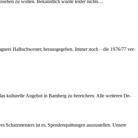
n­se­hen zu wol­len. Be­kannt­lich wur­de lei­der nichts…
g­ners Halb­schwes­ter, her­aus­ge­ge­ben. Im­mer noch – die 1976/77 ver­
s kul­tu­rel­le An­ge­bot in Bam­berg zu be­rei­chern. Alle wei­te­ren De­
res Schatz­meis­ters ist es, Spen­den­quit­tun­gen aus­zu­stel­len. Un­se­re