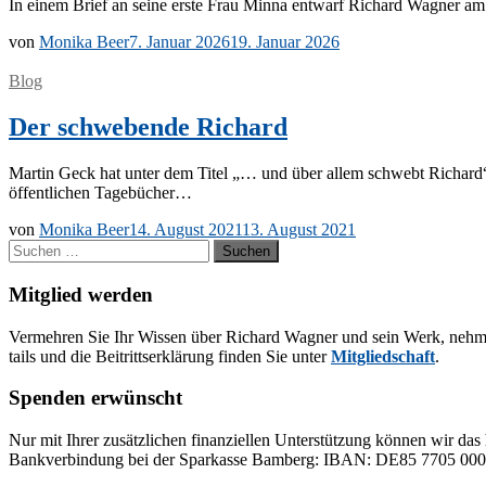
In ei­nem Brief an sei­ne ers­te Frau Min­na ent­warf Ri­chard Wag­ner am
von
Monika Beer
7. Januar 2026
19. Januar 2026
Blog
Der schwebende Richard
Mar­tin Geck hat un­ter dem Ti­tel „… und über al­lem schwebt Ri­chard“ 
öf­fent­li­chen Tagebücher…
von
Monika Beer
14. August 2021
13. August 2021
Suchen
nach:
Mitglied werden
Ver­meh­ren Sie Ihr Wis­sen über Ri­chard Wag­ner und sein Werk, neh­men Sie
tails und die Bei­tritts­er­klä­rung fin­den Sie un­ter
Mit­glied­schaft
.
Spenden erwünscht
Nur mit Ih­rer zu­sätz­li­chen fi­nan­zi­el­len Un­ter­stüt­zung kön­nen wir das 
Bank­ver­bin­dung bei der Spar­kas­se Bam­berg: IBAN: DE85 77