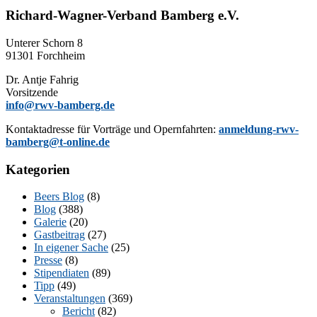
Richard-Wagner-Verband Bamberg e.V.
Un­te­rer Schorn 8
91301 Forchheim
Dr. Ant­je Fahrig
Vorsitzende
info@rwv-bamberg.de
Kon­takt­adres­se für Vor­trä­ge und Opern­fahr­ten:
anmeldung-rwv-
bamberg@t-online.de
Kategorien
Beers Blog
(8)
Blog
(388)
Galerie
(20)
Gastbeitrag
(27)
In eigener Sache
(25)
Presse
(8)
Stipendiaten
(89)
Tipp
(49)
Veranstaltungen
(369)
Bericht
(82)