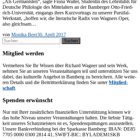
„Als Ger­ma­nis­ten“, sag­te Fio­na Wal­ter, Stu­den­tin des Lehr­stuhls für
Deut­sche Phi­lo­lo­gie des Mit­tel­al­ters an der Bam­ber­ger Otto-Frie­d­
rich-Uni­­ver­­­si­­tät, ein­gangs ih­res Kurz­vor­trags zu un­se­rer Par­­si­­fal-
Wer­k­statt, „hof­fen wir, die li­te­ra­ri­sche Ra­dix von Wag­ners Oper,
also gleichsam…
von
Monika Beer
30. April 2017
Suchen
nach:
Mitglied werden
Ver­meh­ren Sie Ihr Wis­sen über Ri­chard Wag­ner und sein Werk,
neh­men Sie an un­se­ren Ver­an­stal­tun­gen teil und un­ter­stüt­zen Sie uns
da­bei, das kul­tu­rel­le An­ge­bot in Bam­berg zu be­rei­chern. Alle wei­te­
ren De­tails und die Bei­tritts­er­klä­rung fin­den Sie un­ter
Mit­glied­
schaft
.
Spenden erwünscht
Nur mit Ih­rer zu­sätz­li­chen fi­nan­zi­el­len Un­ter­stüt­zung kön­nen wir
das hohe Ni­veau un­se­rer Ver­an­stal­tun­gen hal­ten. Die liebs­te Tä­tig­
keit un­se­res Schatz­meis­ters ist es, Spen­den­quit­tun­gen aus­zu­stel­len.
Un­se­re Bank­ver­bin­dung bei der Spar­kas­se Bam­berg: IBAN: DE85
7705 0000 0300 2814 41, SWIFT-BIC: BYLADEM1SKB