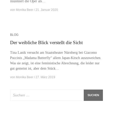
in­sze­niert die Oper als…
von
Monika Beer
21. Januar 2020
BLOG
Der weibliche Blick verstellt die Sicht
Tina La­nik ver­sucht am Staats­thea­ter Nürn­berg bei Gi­a­co­mo
Puc­ci­nis „Ma­dama But­ter­fly“ al­lem Ja­­pan-Kitsch aus­zu­wei­chen.
Was sie zeigt, ist eine fe­mi­nis­ti­sche Ab­rech­nung, die lei­der nur
gut ge­meint ist, aber dem Stück…
von
Monika Beer
27. März 2019
Suchen
nach: