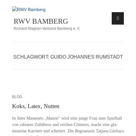
Zum
Inhalt
RWV BAMBERG
springen
Richard-Wagner-Verband Bamberg e. V.
SCHLAGWORT:
GUIDO JOHANNES RUMSTADT
BLOG
Koks, Latex, Nutten
In Ju­les Mas­se­nets „Ma­non“ wird eine jun­ge Frau zum Spiel­ball
von ra­bia­ten Zu­häl­tern und rei­chen Gön­nern, macht eine gla­
mou­rö­se Kar­rie­re und schei­tert. Die Re­gis­seu­rin Tat­ja­na Gür­ba­ca