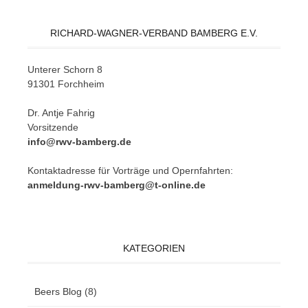
RICHARD-WAGNER-VERBAND BAMBERG E.V.
Un­te­rer Schorn 8
91301 Forchheim
Dr. Ant­je Fahrig
Vorsitzende
info@rwv-bamberg.de
Kon­takt­adres­se für Vor­trä­ge und Opern­fahr­ten:
anmeldung-rwv-bamberg@t-online.de
KATEGORIEN
Beers Blog
(8)