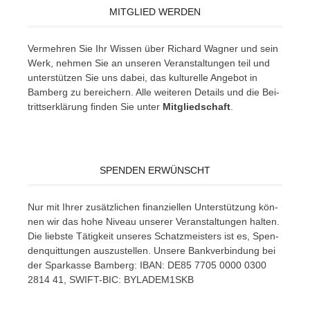
MITGLIED WERDEN
Ver­meh­ren Sie Ihr Wis­sen über Ri­chard Wag­ner und sein
Werk, neh­men Sie an un­se­ren Ver­an­stal­tun­gen teil und
un­ter­stüt­zen Sie uns da­bei, das kul­tu­rel­le An­ge­bot in
Bam­berg zu be­rei­chern. Alle wei­te­ren De­tails und die Bei­
tritts­er­klä­rung fin­den Sie un­ter
Mit­glied­schaft
.
SPENDEN ERWÜNSCHT
Nur mit Ih­rer zu­sätz­li­chen fi­nan­zi­el­len Un­ter­stüt­zung kön­
nen wir das hohe Ni­veau un­se­rer Ver­an­stal­tun­gen hal­ten.
Die liebs­te Tä­tig­keit un­se­res Schatz­meis­ters ist es, Spen­
den­quit­tun­gen aus­zu­stel­len. Un­se­re Bank­ver­bin­dung bei
der Spar­kas­se Bam­berg: IBAN: DE85 7705 0000 0300
2814 41, SWIFT-BIC: BYLADEM1SKB