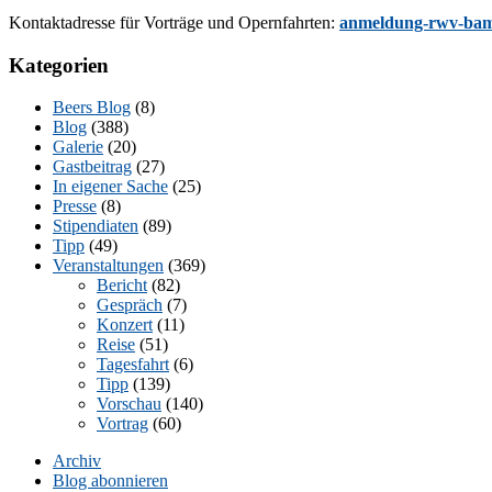
Kon­takt­adres­se für Vor­trä­ge und Opern­fahr­ten:
anmeldung-rwv-bam
Kategorien
Beers Blog
(8)
Blog
(388)
Galerie
(20)
Gastbeitrag
(27)
In eigener Sache
(25)
Presse
(8)
Stipendiaten
(89)
Tipp
(49)
Veranstaltungen
(369)
Bericht
(82)
Gespräch
(7)
Konzert
(11)
Reise
(51)
Tagesfahrt
(6)
Tipp
(139)
Vorschau
(140)
Vortrag
(60)
Archiv
Blog abonnieren