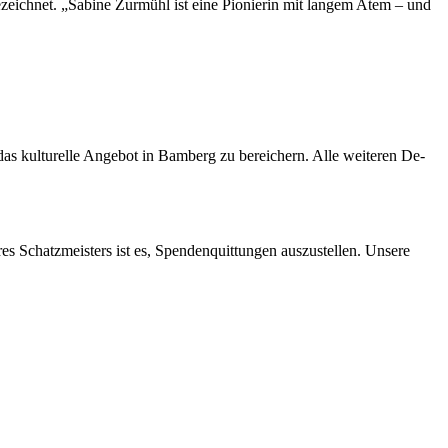
us­ge­zeich­net. „Sa­bi­ne Zur­mühl ist eine Pio­nie­rin mit lan­gem Atem – und
s kul­tu­rel­le An­ge­bot in Bam­berg zu be­rei­chern. Alle wei­te­ren De­
res Schatz­meis­ters ist es, Spen­den­quit­tun­gen aus­zu­stel­len. Un­se­re