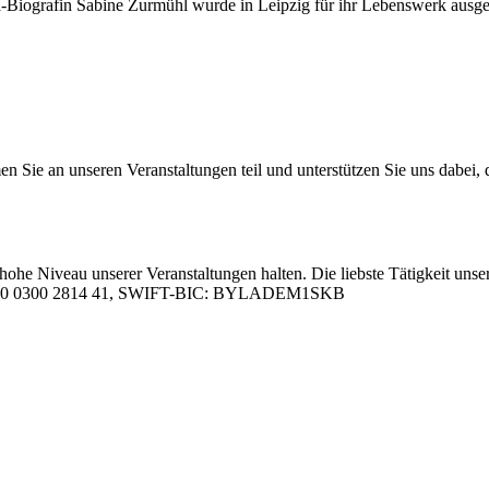
si­­ma-Bio­­­gra­­fin Sa­bi­ne Zur­mühl wur­de in Leip­zig für ihr Le­bens­werk a
 an un­se­ren Ver­an­stal­tun­gen teil und un­ter­stüt­zen Sie uns da­bei, da
hohe Ni­veau un­se­rer Ver­an­stal­tun­gen hal­ten. Die liebs­te Tä­tig­keit un­se­
05 0000 0300 2814 41, SWIFT-BIC: BYLADEM1SKB