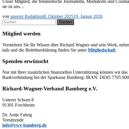
Un­ser Mit­glied, die fe­mi­nis­ti­sche Jour­na­lis­tin, Me­dia­to­rin und Co­­
sie ist uns…
von
unserer Redaktion
8. Oktober 2025
19. Januar 2026
Suchen
nach:
Mitglied werden
Ver­meh­ren Sie Ihr Wis­sen über Ri­chard Wag­ner und sein Werk, neh­men Sie
tails und die Bei­tritts­er­klä­rung fin­den Sie un­ter
Mit­glied­schaft
.
Spenden erwünscht
Nur mit Ih­rer zu­sätz­li­chen fi­nan­zi­el­len Un­ter­stüt­zung kön­nen wir das 
Bank­ver­bin­dung bei der Spar­kas­se Bam­berg: IBAN: DE85 77
Richard-Wagner-Verband Bamberg e.V.
Un­te­rer Schorn 8
91301 Forchheim
Dr. Ant­je Fahrig
Vorsitzende
info@rwv-bamberg.de