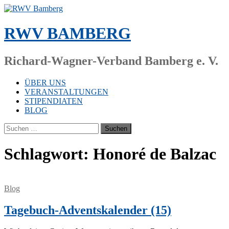
Zum
Inhalt
springen
RWV BAMBERG
Richard-Wagner-Verband Bamberg e. V.
ÜBER UNS
VERANSTALTUNGEN
STIPENDIATEN
BLOG
Suchen
nach:
Schlagwort:
Honoré de Balzac
Blog
Tagebuch-Adventskalender (15)