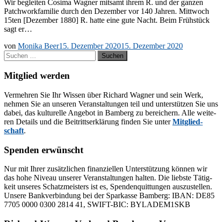
Wir be­glei­ten Co­si­ma Wag­ner mit­samt ih­rem R. und der gan­zen
Patch­work­fa­mi­lie durch den De­zem­ber vor 140 Jah­ren. Mitt­woch
15ten [De­zem­ber 1880] R. hat­te eine gute Nacht. Beim Früh­stück
sagt er…
von
Monika Beer
15. Dezember 2020
15. Dezember 2020
Suchen
nach:
Mitglied werden
Ver­meh­ren Sie Ihr Wis­sen über Ri­chard Wag­ner und sein Werk,
neh­men Sie an un­se­ren Ver­an­stal­tun­gen teil und un­ter­stüt­zen Sie uns
da­bei, das kul­tu­rel­le An­ge­bot in Bam­berg zu be­rei­chern. Alle wei­te­
ren De­tails und die Bei­tritts­er­klä­rung fin­den Sie un­ter
Mit­glied­
schaft
.
Spenden erwünscht
Nur mit Ih­rer zu­sätz­li­chen fi­nan­zi­el­len Un­ter­stüt­zung kön­nen wir
das hohe Ni­veau un­se­rer Ver­an­stal­tun­gen hal­ten. Die liebs­te Tä­tig­
keit un­se­res Schatz­meis­ters ist es, Spen­den­quit­tun­gen aus­zu­stel­len.
Un­se­re Bank­ver­bin­dung bei der Spar­kas­se Bam­berg: IBAN: DE85
7705 0000 0300 2814 41, SWIFT-BIC: BYLADEM1SKB