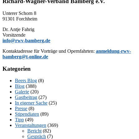
Richard-Wagner-Verband Bamberg e.V.
Un­te­rer Schorn 8
91301 Forchheim
Dr. Ant­je Fahrig
Vorsitzende
info@rwv-bamberg.de
Kon­takt­adres­se für Vor­trä­ge und Opern­fahr­ten:
anmeldung-rwv-
bamberg@t-online.de
Kategorien
Beers Blog
(8)
Blog
(388)
Galerie
(20)
Gastbeitrag
(27)
In eigener Sache
(25)
Presse
(8)
Stipendiaten
(89)
Tipp
(49)
Veranstaltungen
(369)
Bericht
(82)
Gespräch
(7)