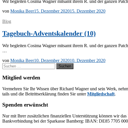
Wir be­glei­ten Co­si­ma Wag­ner mit­samt ih­rem R. und der gan­zen Pat
von
Monika Beer
15. Dezember 2020
15. Dezember 2020
Blog
Tagebuch-Adventskalender (10)
Wir be­glei­ten Co­si­ma Wag­ner mit­samt ih­rem R. und der gan­zen Patc
…
von
Monika Beer
10. Dezember 2020
10. Dezember 2020
Suchen
nach:
Mitglied werden
Ver­meh­ren Sie Ihr Wis­sen über Ri­chard Wag­ner und sein Werk, neh­men Sie
tails und die Bei­tritts­er­klä­rung fin­den Sie un­ter
Mit­glied­schaft
.
Spenden erwünscht
Nur mit Ih­rer zu­sätz­li­chen fi­nan­zi­el­len Un­ter­stüt­zung kön­nen wir das 
Bank­ver­bin­dung bei der Spar­kas­se Bam­berg: IBAN: DE85 77