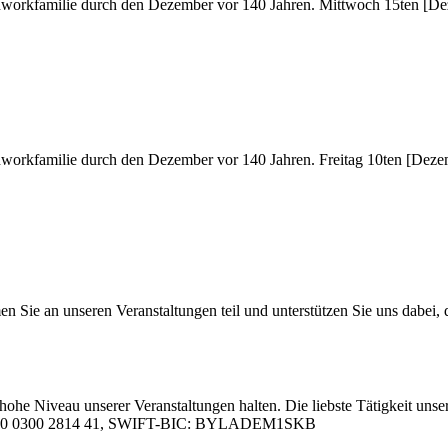
ch­work­fa­mi­lie durch den De­zem­ber vor 140 Jah­ren. Mitt­woch 15ten [
h­work­fa­mi­lie durch den De­zem­ber vor 140 Jah­ren. Frei­tag 10ten [De­
 an un­se­ren Ver­an­stal­tun­gen teil und un­ter­stüt­zen Sie uns da­bei, da
hohe Ni­veau un­se­rer Ver­an­stal­tun­gen hal­ten. Die liebs­te Tä­tig­keit un­se­
05 0000 0300 2814 41, SWIFT-BIC: BYLADEM1SKB