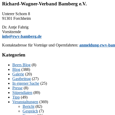
Richard-Wagner-Verband Bamberg e.V.
Un­te­rer Schorn 8
91301 Forchheim
Dr. Ant­je Fahrig
Vorsitzende
info@rwv-bamberg.de
Kon­takt­adres­se für Vor­trä­ge und Opern­fahr­ten:
anmeldung-rwv-bam
Kategorien
Beers Blog
(8)
Blog
(388)
Galerie
(20)
Gastbeitrag
(27)
In eigener Sache
(25)
Presse
(8)
Stipendiaten
(89)
Tipp
(49)
Veranstaltungen
(369)
Bericht
(82)
Gespräch
(7)