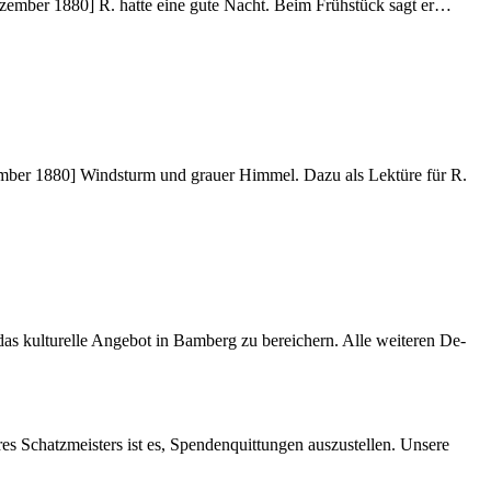
De­zem­ber 1880] R. hat­te eine gute Nacht. Beim Früh­stück sagt er…
zem­ber 1880] Wind­sturm und grau­er Him­mel. Dazu als Lek­tü­re für R.
s kul­tu­rel­le An­ge­bot in Bam­berg zu be­rei­chern. Alle wei­te­ren De­
res Schatz­meis­ters ist es, Spen­den­quit­tun­gen aus­zu­stel­len. Un­se­re