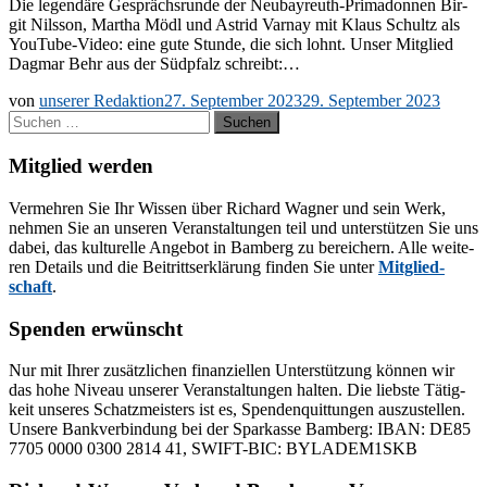
Die le­gen­dä­re Ge­sprächs­run­de der Neu­­bay­­reuth-Pri­­ma­­don­­nen Bir­
git Nils­son, Mar­tha Mödl und As­trid Var­nay mit Klaus Schultz als
You­­Tu­be-Vi­­deo: eine gute Stun­de, die sich lohnt. Un­ser Mit­glied
Dag­mar Behr aus der Süd­pfalz schreibt:…
von
unserer Redaktion
27. September 2023
29. September 2023
Suchen
nach:
Mitglied werden
Ver­meh­ren Sie Ihr Wis­sen über Ri­chard Wag­ner und sein Werk,
neh­men Sie an un­se­ren Ver­an­stal­tun­gen teil und un­ter­stüt­zen Sie uns
da­bei, das kul­tu­rel­le An­ge­bot in Bam­berg zu be­rei­chern. Alle wei­te­
ren De­tails und die Bei­tritts­er­klä­rung fin­den Sie un­ter
Mit­glied­
schaft
.
Spenden erwünscht
Nur mit Ih­rer zu­sätz­li­chen fi­nan­zi­el­len Un­ter­stüt­zung kön­nen wir
das hohe Ni­veau un­se­rer Ver­an­stal­tun­gen hal­ten. Die liebs­te Tä­tig­
keit un­se­res Schatz­meis­ters ist es, Spen­den­quit­tun­gen aus­zu­stel­len.
Un­se­re Bank­ver­bin­dung bei der Spar­kas­se Bam­berg: IBAN: DE85
7705 0000 0300 2814 41, SWIFT-BIC: BYLADEM1SKB