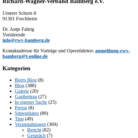
Richard-Wagner-Verband Bamberg e.V.
Un­te­rer Schorn 8
91301 Forchheim
Dr. Ant­je Fahrig
Vorsitzende
info@rwv-bamberg.de
Kon­takt­adres­se für Vor­trä­ge und Opern­fahr­ten:
anmeldung-rwv-
bamberg@t-online.de
Kategorien
Beers Blog
(8)
Blog
(388)
Galerie
(20)
Gastbeitrag
(27)
In eigener Sache
(25)
Presse
(8)
Stipendiaten
(89)
Tipp
(49)
Veranstaltungen
(369)
Bericht
(82)
Gespräch
(7)