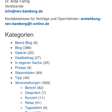
Dr. Ant­je Fahrig
Vorsitzende
info@rwv-bamberg.de
Kon­takt­adres­se für Vor­trä­ge und Opern­fahr­ten:
anmeldung-
rwv-bamberg@t-online.de
Kategorien
Beers Blog
(8)
Blog
(388)
Galerie
(20)
Gastbeitrag
(27)
In eigener Sache
(25)
Presse
(8)
Stipendiaten
(89)
Tipp
(49)
Veranstaltungen
(369)
Bericht
(82)
Gespräch
(7)
Konzert
(11)
Reise
(51)
Tagesfahrt
(6)