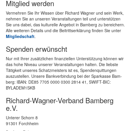
Mitglied werden
Ver­meh­ren Sie Ihr Wis­sen über Ri­chard Wag­ner und sein Werk,
neh­men Sie an un­se­ren Ver­an­stal­tun­gen teil und un­ter­stüt­zen
Sie uns da­bei, das kul­tu­rel­le An­ge­bot in Bam­berg zu be­rei­chern.
Alle wei­te­ren De­tails und die Bei­tritts­er­klä­rung fin­den Sie un­ter
Mit­glied­schaft
.
Spenden erwünscht
Nur mit Ih­rer zu­sätz­li­chen fi­nan­zi­el­len Un­ter­stüt­zung kön­nen wir
das hohe Ni­veau un­se­rer Ver­an­stal­tun­gen hal­ten. Die liebs­te
Tä­tig­keit un­se­res Schatz­meis­ters ist es, Spen­den­quit­tun­gen
aus­zu­stel­len. Un­se­re Bank­ver­bin­dung bei der Spar­kas­se Bam­
berg: IBAN: DE85 7705 0000 0300 2814 41, SWIFT-BIC:
BYLADEM1SKB
Richard-Wagner-Verband Bamberg
e.V.
Un­te­rer Schorn 8
91301 Forchheim