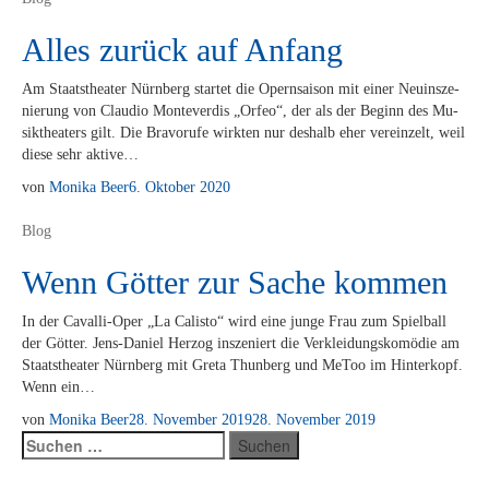
Alles zurück auf Anfang
Am Staats­thea­ter Nürn­berg star­tet die Opern­sai­son mit ei­ner Neu­in­sze­
nie­rung von Clau­dio Mon­te­ver­dis „Or­feo“, der als der Be­ginn des Mu­
sik­thea­ters gilt. Die Bra­vo­ru­fe wirk­ten nur des­halb eher ver­ein­zelt, weil
die­se sehr aktive…
von
Monika Beer
6. Oktober 2020
Blog
Wenn Götter zur Sache kommen
In der Ca­­val­­li-Oper „La Ca­lis­to“ wird eine jun­ge Frau zum Spiel­ball
der Göt­ter. Jens-Da­­ni­el Her­zog in­sze­niert die Ver­klei­dungs­ko­mö­die am
Staats­thea­ter Nürn­berg mit Gre­ta Thun­berg und Me­Too im Hin­ter­kopf.
Wenn ein…
von
Monika Beer
28. November 2019
28. November 2019
Suchen
nach: