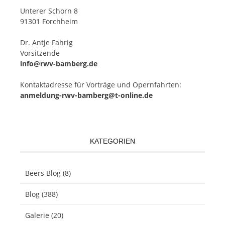
Un­te­rer Schorn 8
91301 Forchheim
Dr. Ant­je Fahrig
Vorsitzende
info@rwv-bamberg.de
Kon­takt­adres­se für Vor­trä­ge und Opern­fahr­ten:
anmeldung-rwv-bamberg@t-online.de
KATEGORIEN
Beers Blog
(8)
Blog
(388)
Galerie
(20)