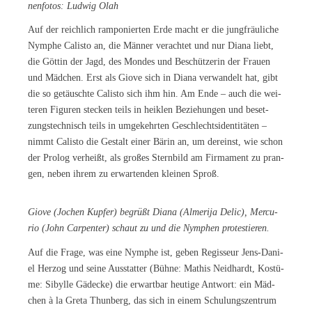
nen­fo­tos: Lud­wig Olah
Auf der reich­lich ram­po­nier­ten Erde macht er die jung­fräu­li­che
Nym­phe Ca­lis­to an, die Män­ner ver­ach­tet und nur Dia­na liebt,
die Göt­tin der Jagd, des Mon­des und Be­schüt­ze­rin der Frau­en
und Mäd­chen. Erst als Gio­ve sich in Dia­na ver­wan­delt hat, gibt
die so ge­täusch­te Ca­lis­to sich ihm hin. Am Ende – auch die wei­
te­ren Fi­gu­ren ste­cken teils in heik­len Be­zie­hun­gen und be­set­
zungs­tech­nisch teils in um­ge­kehr­ten Ge­schlechts­iden­ti­tä­ten –
nimmt Ca­lis­to die Ge­stalt ei­ner Bä­rin an, um der­einst, wie schon
der Pro­log ver­heißt, als gro­ßes Stern­bild am Fir­ma­ment zu pran­
gen, ne­ben ih­rem zu er­war­ten­den klei­nen Sproß.
Gio­ve (Jo­chen Kup­fer) be­grüßt Dia­na (Al­me­ri­ja De­lic), Mer­cu­
rio (John Car­pen­ter) schaut zu und die Nym­phen protestieren.
Auf die Fra­ge, was eine Nym­phe ist, ge­ben Re­gis­seur Jens-Da­ni­
el Her­zog und sei­ne Aus­stat­ter (Büh­ne: Ma­this Neid­hardt, Kos­tü­
me: Si­byl­le Gä­de­cke) die er­wart­bar heu­ti­ge Ant­wort: ein Mäd­
chen à la Gre­ta Thun­berg, das sich in ei­nem Schu­lungs­zen­trum