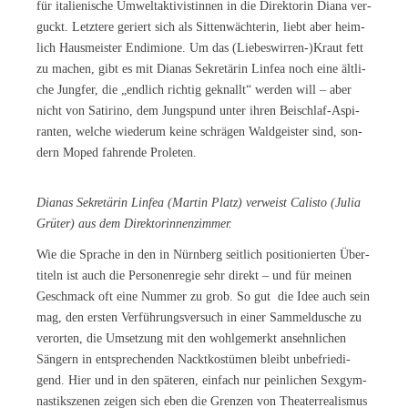
für ita­lie­ni­sche Um­welt­ak­ti­vis­tin­nen in die Di­rek­to­rin Dia­na ver­
guckt. Letz­te­re ge­riert sich als Sit­ten­wäch­te­rin, liebt aber heim­
lich Haus­meis­ter En­di­mio­ne. Um das (Liebeswirren-)Kraut fett
zu ma­chen, gibt es mit Dia­nas Se­kre­tä­rin Lin­fea noch eine ält­li­
che Jung­fer, die „end­lich rich­tig ge­knallt“ wer­den will – aber
nicht von Sa­ti­ri­no, dem Jung­spund un­ter ih­ren Bei­schlaf-Aspi­
ran­ten, wel­che wie­der­um kei­ne schrä­gen Wald­geis­ter sind, son­
dern Mo­ped fah­ren­de Proleten.
Dia­nas Se­kre­tä­rin Lin­fea (Mar­tin Platz) ver­weist Ca­lis­to (Ju­lia
Grü­ter) aus dem Direktorinnenzimmer.
Wie die Spra­che in den in Nürn­berg seit­lich po­si­tio­nier­ten Über­
ti­teln ist auch die Per­so­nen­re­gie sehr di­rekt – und für mei­nen
Ge­schmack oft eine Num­mer zu grob. So gut die Idee auch sein
mag, den ers­ten Ver­füh­rungs­ver­such in ei­ner Sam­mel­du­sche zu
ver­or­ten, die Um­set­zung mit den wohl­ge­merkt an­sehn­li­chen
Sän­gern in ent­spre­chen­den Nackt­kos­tü­men bleibt un­be­frie­di­
gend. Hier und in den spä­te­ren, ein­fach nur pein­li­chen Sex­gym­
nas­tik­sze­nen zei­gen sich eben die Gren­zen von Thea­ter­rea­lis­mus