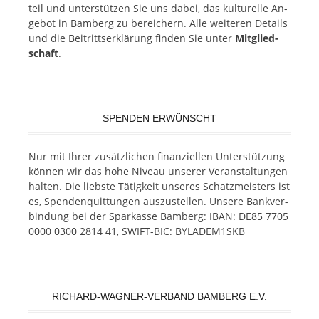
teil und un­ter­stüt­zen Sie uns da­bei, das kul­tu­rel­le An­
ge­bot in Bam­berg zu be­rei­chern. Alle wei­te­ren De­tails
und die Bei­tritts­er­klä­rung fin­den Sie un­ter
Mit­glied­
schaft
.
SPENDEN ERWÜNSCHT
Nur mit Ih­rer zu­sätz­li­chen fi­nan­zi­el­len Un­ter­stüt­zung
kön­nen wir das hohe Ni­veau un­se­rer Ver­an­stal­tun­gen
hal­ten. Die liebs­te Tä­tig­keit un­se­res Schatz­meis­ters ist
es, Spen­den­quit­tun­gen aus­zu­stel­len. Un­se­re Bank­ver­
bin­dung bei der Spar­kas­se Bam­berg: IBAN: DE85 7705
0000 0300 2814 41, SWIFT-BIC: BYLADEM1SKB
RICHARD-WAGNER-VERBAND BAMBERG E.V.