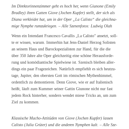
Im Di­rek­to­rin­nen­zim­mer geht es hoch her, wenn Giuno­ne (Emi­ly
Brad­ley) ih­ren Gat­ten Gio­ve (Jo­chen Kup­fer) stellt, der sich als
Dia­na ver­klei­det hat, um in der Oper „La Ca­lis­to“ die gleich­na­
mi­ge Nym­phe rum­zu­krie­gen. – Alle Sze­nen­fo­tos: Lud­wig Olah
Wenn ein In­ten­dant Fran­ces­co Ca­val­lis „La Ca­lis­to“ an­setzt, soll­
te er wis­sen, war­um. Im­mer­hin hat Jens-Da­ni­el Her­zog So­lis­ten
an sei­nem Haus und Ba­rock­spe­zia­lis­ten zur Hand, für die die
über 350 Jah­re alte Oper gleich­zei­tig eine schö­ne Her­aus­for­de­
rung und ko­mö­di­an­ti­sche Spiel­wie­se ist. Sze­nisch blei­ben al­ler­
dings ein paar Fra­ge­zei­chen. Na­tür­lich emp­fiehlt es sich heut­zu­
ta­ge, Ju­pi­ter, den obers­ten Gott im rö­mi­schen My­then­him­mel,
or­dent­lich zu de­mon­tie­ren. Denn Gio­ve, wie er auf Ita­lie­nisch
heißt, läuft zum Kum­mer sei­ner Gat­tin Giuno­ne nicht nur fast
je­dem Rock hin­ter­her, son­dern wen­det mie­se Tricks an, um zum
Ziel zu kommen.
Klas­si­sche Ma­cho-At­ti­tü­den von Gio­ve (Jo­chen Kup­fer) las­sen
Ca­lis­to (Ju­lia Grü­ter) und die an­de­ren Nym­phen kalt. – Alle Sze­