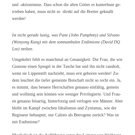
und -ak­tio­nis­mus. Dass schon die al­ten Göt­ter es kun­ter­bunt ge­
trie­ben ha­ben, muss nicht so di­rekt auf die Bret­ter ge­knallt
werden!
Ist nicht ge­ra­de lus­tig, was Pane (John Pump­hrey) und Sil­va­no
(Won­yong Kang) mit dem som­nam­bu­len En­di­mio­ne (Da­vid DQ
Lee) treiben.
Um­ge­kehrt fehlt es manch­mal an Ge­nau­ig­keit: Die Frau, die wie
Giuno­ne ei­nen Spie­gel in der Ta­sche hat und ihn nicht raus­holt,
wenn sie Lip­pen­stift nach­zieht, muss erst ge­bo­ren wer­den! Zu­
dem leuch­tet die tie­fer ge­mein­te Bot­schaft nicht so recht ein. Ja,
es stimmt, dass bes­se­re Herr­schaf­ten ge­nau­so ein­fäl­tig, ge­mein
und wol­lüs­tig sein kön­nen wie we­ni­ger Pri­vi­le­gier­te. Und Frau­
en ge­nau­so bös­ar­tig, hin­ter­fot­zig und ver­lo­gen wie Män­ner. Aber
bleibt im Kampf zwi­schen Idea­lis­mus und Zy­nis­mus, wie der
Re­gis­seur be­haup­tet, nur Ca­lis­to als Be­tro­ge­ne zu­rück? Was ist
mit Endimione?