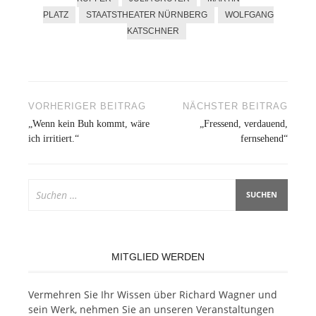
PLATZ
STAATSTHEATER NÜRNBERG
WOLFGANG
KATSCHNER
Beitragsnavigation
VORHERIGER BEITRAG
NÄCHSTER BEITRAG
„Wenn kein Buh kommt, wäre
„Fressend, verdauend,
ich irritiert.“
fernsehend“
Suchen
nach:
MITGLIED WERDEN
Ver­meh­ren Sie Ihr Wis­sen über Ri­chard Wag­ner und
sein Werk, neh­men Sie an un­se­ren Ver­an­stal­tun­gen