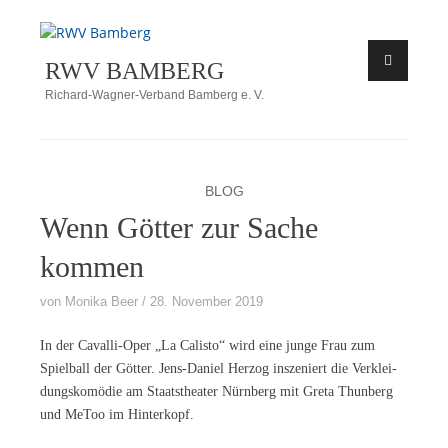
Zum
Inhalt
RWV BAMBERG
springen
Richard-Wagner-Verband Bamberg e. V.
BLOG
Wenn Götter zur Sache
kommen
von
Monika Beer
28. November 2019
In der Ca­val­li-Oper „La Ca­lis­to“ wird eine jun­ge Frau zum
Spiel­ball der Göt­ter. Jens-Da­ni­el Her­zog in­sze­niert die Ver­klei­
dungs­ko­mö­die am Staats­thea­ter Nürn­berg mit Gre­ta Thun­berg
und Me­Too im Hinterkopf.