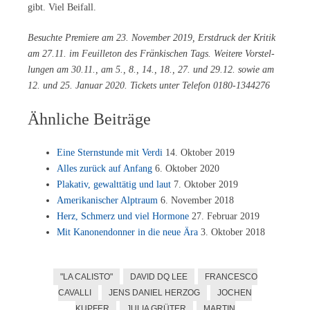
gibt. Viel Beifall.
Be­such­te Pre­mie­re am 23. No­vem­ber 2019, Erst­druck der Kri­tik
am 27.11. im Feuil­le­ton des Frän­ki­schen Tags. Wei­te­re Vor­stel­
lun­gen am 30.11., am 5., 8., 14., 18., 27. und 29.12. so­wie am
12. und 25. Ja­nu­ar 2020. Ti­ckets un­ter Te­le­fon 0180-1344276
Ähnliche Beiträge
Eine Stern­stun­de mit Ver­di
14. Ok­to­ber 2019
Al­les zu­rück auf An­fang
6. Ok­to­ber 2020
Pla­ka­tiv, ge­walt­tä­tig und laut
7. Ok­to­ber 2019
Ame­ri­ka­ni­scher Alp­traum
6. No­vem­ber 2018
Herz, Schmerz und viel Hor­mo­ne
27. Fe­bru­ar 2019
Mit Ka­no­nen­don­ner in die neue Ära
3. Ok­to­ber 2018
"LA CALISTO"
DAVID DQ LEE
FRANCESCO
CAVALLI
JENS DANIEL HERZOG
JOCHEN
KUPFER
JULIA GRÜTER
MARTIN