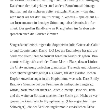
Mu­si­ka­lisch ist die Auf­füh­rung un­ter der Lei­tung von Wolf­gang
Kat­sch­ner, der mal ge­kürzt, mal an­de­re Ba­rock­mu­sik hin­zu­ge­
fügt hat, auf der si­che­ren Sei­te. Sech­zehn Mu­si­ker – das sind
zehn mehr als bei der Ur­auf­füh­rung in Ve­ne­dig – spie­len auf al­
ten In­stru­men­ten in heu­ti­ger Stim­mung, aber his­to­risch in­for­
miert. Der gro­ßen Band­brei­te an Klang­far­ben im Gra­ben ent­
spre­chen auch die Solistenstimmen.
Sän­ger­dar­stel­le­risch ra­gen die So­pra­nis­tin Ju­lia Grü­ter als Ca­lis­
to und Coun­ter­te­nor Da­vid DQ Lee als En­di­mio­ne her­aus, die
bei­de vor al­lem ih­rer Sehn­sucht be­red­ten Aus­druck ge­ben. Bra­
vou­rös schlägt sich auch der Te­nor Mar­tin Platz, des­sen Lin­fea
die Grat­wan­de­rung zwi­schen glaub­haf­ter Tra­ves­tie und Kla­mot­te
noch über­zeu­gen­der ge­lingt als Gio­ve, für den Ba­ri­ton Jo­chen
Kup­fer zu­wei­len so­gar in die Kopf­stim­me wech­selt. Dass Emi­ly
Brad­leys Giuno­ne bei der Pre­mie­re als in­dis­po­niert an­ge­sagt
wur­de, hör­te man ihr nicht an. Auch Al­me­ri­ja De­lic als Dia­na
und die wei­te­ren So­lis­ten mach­ten ihre Sa­che gut. Nicht zu ver­
ges­sen die kämp­fe­ri­sche Nym­phen­schar (Cho­reo­gra­phie: Ingo
Schwei­ger), die der Ver­klei­dungs­ko­mö­die zu­sätz­li­chen Dri­ve