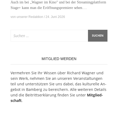
Auch im bei „Wag­ner im Kino“ und bei der Strea­ming­platt­form
Stage+ kann man die Er­öff­nungs­pre­mie­re sehen.…
von
unserer Redaktion
24. Juni 2026
Suchen
nach:
MITGLIED WERDEN
Ver­meh­ren Sie Ihr Wis­sen über Ri­chard Wag­ner und
sein Werk, neh­men Sie an un­se­ren Ver­an­stal­tun­gen
teil und un­ter­stüt­zen Sie uns da­bei, das kul­tu­rel­le An­
ge­bot in Bam­berg zu be­rei­chern. Alle wei­te­ren De­tails
und die Bei­tritts­er­klä­rung fin­den Sie un­ter
Mit­glied­
schaft
.