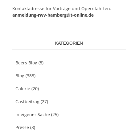
Kon­takt­adres­se für Vor­trä­ge und Opern­fahr­ten:
anmeldung-rwv-bamberg@t-online.de
KATEGORIEN
Beers Blog
(8)
Blog
(388)
Galerie
(20)
Gastbeitrag
(27)
In eigener Sache
(25)
Presse
(8)