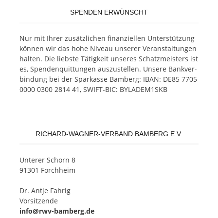
SPENDEN ERWÜNSCHT
Nur mit Ih­rer zu­sätz­li­chen fi­nan­zi­el­len Un­ter­stüt­zung
kön­nen wir das hohe Ni­veau un­se­rer Ver­an­stal­tun­gen
hal­ten. Die liebs­te Tä­tig­keit un­se­res Schatz­meis­ters ist
es, Spen­den­quit­tun­gen aus­zu­stel­len. Un­se­re Bank­ver­
bin­dung bei der Spar­kas­se Bam­berg: IBAN: DE85 7705
0000 0300 2814 41, SWIFT-BIC: BYLADEM1SKB
RICHARD-WAGNER-VERBAND BAMBERG E.V.
Un­te­rer Schorn 8
91301 Forchheim
Dr. Ant­je Fahrig
Vorsitzende
info@rwv-bamberg.de