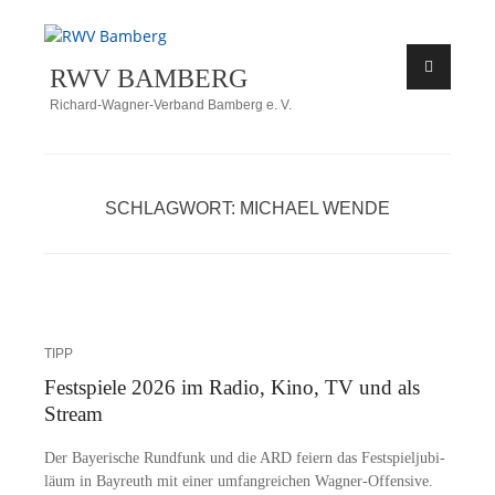
Zum
Inhalt
RWV BAMBERG
springen
Richard-Wagner-Verband Bamberg e. V.
SCHLAGWORT:
MICHAEL WENDE
TIPP
Festspiele 2026 im Radio, Kino, TV und als
Stream
Der Baye­ri­sche Rund­funk und die ARD fei­ern das Fest­spiel­ju­bi­
lä­um in Bay­reuth mit ei­ner um­fang­rei­chen Wa­g­­ner-Of­­fen­­si­­ve.