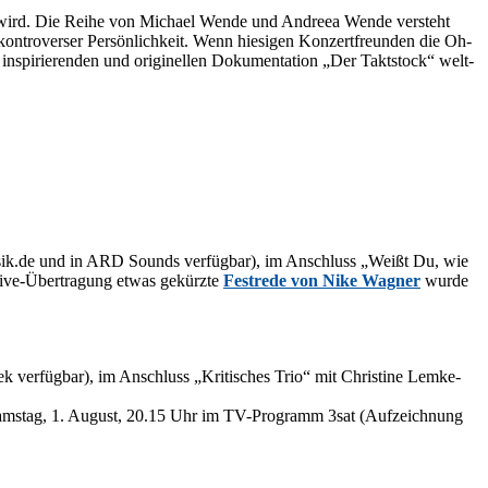
n wird. Die Rei­he von Mi­cha­el Wen­de und An­d­reea Wen­de ver­steht
n­tro­ver­ser Per­sön­lich­keit. Wenn hie­si­gen Kon­zert­freun­den die Oh­
pi­rie­ren­den und ori­gi­nel­len Do­ku­men­ta­ti­on „Der Takt­stock“ welt­
as​sik​.de und in ARD Sounds ver­füg­bar), im An­schluss „Weißt Du, wie
ive-Über­tra­gung et­was ge­kürz­te
Fest­re­de von Nike Wag­ner
wur­de
k ver­füg­bar), im An­schluss „Kri­ti­sches Trio“ mit Chris­ti­ne Lem­ke-
ams­tag, 1. Au­gust, 20.15 Uhr im TV-Pro­gramm 3sat (Auf­zeich­nung