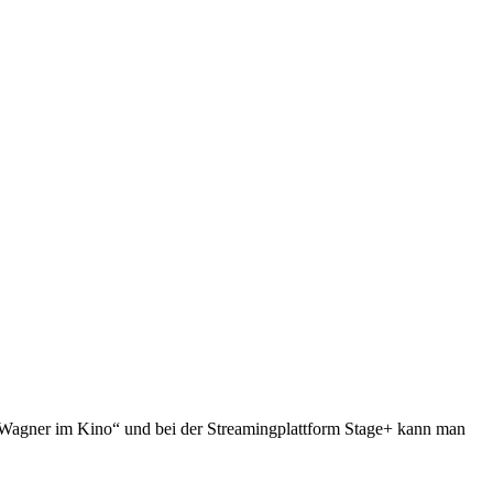
ei „Wag­ner im Kino“ und bei der Strea­ming­platt­form Stage+ kann man