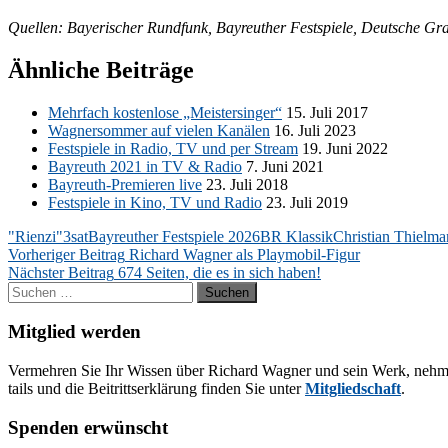
Quel­len: Baye­ri­scher Rund­funk, Bay­reu­ther Fest­spie­le, Deut­sch
Ähnliche Beiträge
Mehr­fach kos­ten­lo­se „Meis­ter­sin­ger“
15. Juli 2017
Wag­ner­som­mer auf vie­len Ka­nä­len
16. Juli 2023
Fest­spie­le in Ra­dio, TV und per Stream
19. Juni 2022
Bay­reuth 2021 in TV & Ra­dio
7. Juni 2021
Bay­reuth-Pre­mie­ren live
23. Juli 2018
Fest­spie­le in Kino, TV und Ra­dio
23. Juli 2019
"Rienzi"
3sat
Bayreuther Festspiele 2026
BR Klassik
Christian Thielm
Beitragsnavigation
Vorheriger Beitrag
Richard Wagner als Playmobil-Figur
Nächster Beitrag
674 Seiten, die es in sich haben!
Suchen
nach:
Mitglied werden
Ver­meh­ren Sie Ihr Wis­sen über Ri­chard Wag­ner und sein Werk, neh­men Sie
tails und die Bei­tritts­er­klä­rung fin­den Sie un­ter
Mit­glied­schaft
.
Spenden erwünscht