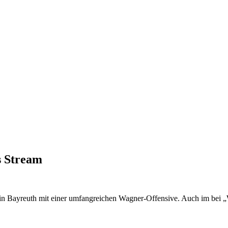
s Stream
m in Bay­reuth mit ei­ner um­fang­rei­chen Wag­ner-Of­fen­si­ve. Auch im b