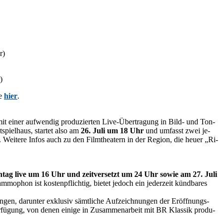
r)
)
ie
hier
.
 mit ei­ner auf­wen­dig pro­du­zier­ten Live-Über­tra­gung in Bild- und Ton­
­spiel­haus, star­tet also am
26. Juli um 18 Uhr
und um­fasst zwei je­
 Wei­te­re In­fos auch zu den Film­thea­tern in der Re­gi­on, die heu­er „Ri­
n­tag live um 16 Uhr und zeit­ver­setzt um 24 Uhr so­wie am 27. Juli
hon ist kos­ten­pflich­tig, bie­tet je­doch ein je­der­zeit künd­ba­res
­gen, dar­un­ter ex­klu­siv sämt­li­che Auf­zeich­nun­gen der Er­öff­nungs­
r­fü­gung, von de­nen ei­ni­ge in Zu­sam­men­ar­beit mit BR Klas­sik pro­du­