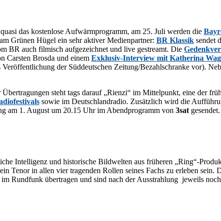
 qua­si das kos­ten­lo­se Auf­wärm­pro­gramm, am 25. Juli wer­den die
Bay­r
am Grü­nen Hü­gel ein sehr ak­ti­ver Me­di­en­part­ner:
BR Klas­sik
sen­det 
m BR auch fil­misch auf­ge­zeich­net und live ge­streamt. Die
Ge­denk­ver
von Cars­ten Bros­da und ei­nem
Ex­klu­siv-In­ter­view mit Ka­the­ri­na Wag
s Ver­öf­fent­li­chung der Süd­deut­schen Zeitung/​Bezahlschranke vor). Ne­
ber­tra­gun­gen steht tags dar­auf „Ri­en­zi“ im Mit­tel­punkt, eine der frü
io­fes­ti­vals
so­wie im Deutsch­land­ra­dio. Zu­sätz­lich wird die Auf­füh­r
ah­lung am 1. Au­gust um 20.15 Uhr im Abend­pro­gramm von
3sat
gesendet.
e In­tel­li­genz und his­to­ri­sche Bild­wel­ten aus frü­he­ren „Ring“-Produkt
e ein Te­nor in al­len vier tra­gen­den Rol­len sei­nes Fachs zu er­le­ben s
live im Rund­funk über­tra­gen und sind nach der Aus­strah­lung je­weils n