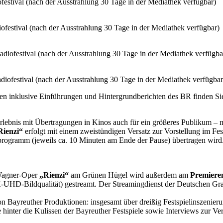
fes­ti­val (nach der Aus­strah­lung 30 Tage in der Me­dia­thek verfügbar)
o­fes­ti­val (nach der Aus­strah­lung 30 Tage in der Me­dia­thek verfügbar)
­dio­fes­ti­val (nach der Aus­strah­lung 30 Tage in der Me­dia­thek verfügba
dio­fes­ti­val (nach der Aus­strah­lung 30 Tage in der Me­dia­thek verfügbar
l­ten in­klu­si­ve Ein­füh­run­gen und Hin­ter­grund­be­rich­ten des BR fin­den S
-Er­leb­nis mit Über­tra­gun­gen in Ki­nos auch für ein grö­ße­res Pu­bli­kum –
i­en­zi“
er­folgt mit ei­nem zwei­stün­di­gen Ver­satz zur Vor­stel­lung im Fest
eit­pro­gramm (je­weils ca. 10 Mi­nu­ten am Ende der Pau­se) über­tra­gen wird.
 Wag­ner-Oper
„Ri­en­zi“
am Grü­nen Hü­gel wird au­ßer­dem am
Pre­mie­re
Bild­qua­li­tät) ge­streamt. Der Strea­ming­dienst der Deut­schen Gram­mo­p
­reu­ther Pro­duk­tio­nen: ins­ge­samt über drei­ßig Fest­spiel­in­sze­nie­run
in­ter die Ku­lis­sen der Bay­reu­ther Fest­spie­le so­wie In­ter­views zur Ve