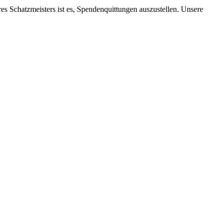
res Schatz­meis­ters ist es, Spen­den­quit­tun­gen aus­zu­stel­len. Un­se­re