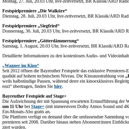
Mon­tag, 27. Juli, 20.03 Uhr, live-zeit­ver­setzt, BR Klassik/​ARD Ra­dio­
Fest­spiel­pre­mie­re „Die Walküre“
Diens­tag, 28. Juli, 20.03 Uhr, live-zeit­ver­setzt, BR Klassik/​ARD Ra­di
Fest­spiel­pre­mie­re „Sieg­fried“
Don­ners­tag, 30. Juli, 20.03 Uhr, live-zeit­ver­setzt, BR Klassik/​ARD Ra
Fest­spiel­pre­mie­re „Göt­ter­däm­me­rung“
Sams­tag, 1. Au­gust, 20.03 Uhr, live-zeit­ver­setzt, BR Klassik/​ARD Ra­
De­tail­lier­te In­for­ma­tio­nen zu den kos­ten­lo­sen Au­dio- und Vi­deo­in­ha
„Wag­ner im Kino“
Seit 2012 öff­nen die Bay­reu­ther Fest­spie­le das ex­klu­si­ve Pre­mie­ren
qua­li­tät auf ho­hem tech­ni­schem Ni­veau. Die Ki­no­aus­strah­lung von
„R
weils halb­stün­di­ge Pau­sen, wäh­rend de­rer ein ki­no­ex­klu­si­ves Be­gl
en­zi“ über­tra­gen, fin­den Sie
hier
.
Bay­reu­ther Fest­spie­le auf Stage+
Die Auf­zeich­nung der mit Span­nung er­war­te­ten Erst­auf­füh­rung der
um 11 Uhr
bei
Stage+
(mit im­mersi­vem Dol­by At­mos Sound und 4K-UHD-
Ein-Mo­nats-Abo gra­tis an.
Die Platt­form ver­fügt on de­mand über die um­fas­sends­te Samm­lung von Bay
pre­mie­ren seit 2008. Dar­über hin­aus ste­hen Abonnent:innen Ein­bli­cke h
ziert wurden.