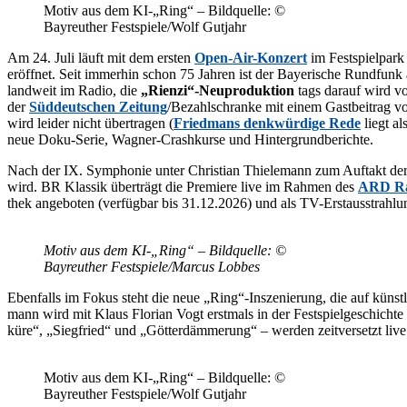
Mo­tiv aus dem KI-„Ring“ – Bild­quel­le: ©
Bay­reu­ther Festspiele/​Wolf Gutjahr
Am 24. Juli läuft mit dem ers­ten
Open-Air-Kon­zert
im Fest­spiel­park
er­öff­net. Seit im­mer­hin schon 75 Jah­ren ist der Baye­ri­sche Rund­funk 
land­weit im Ra­dio, die
„Rienzi“-Neuproduktion
tags dar­auf wird vo
der
Süd­deut­schen Zei­tung
/​Bezahlschranke mit ei­nem Gast­bei­trag 
wird lei­der nicht über­tra­gen (
Fried­mans denk­wür­di­ge Rede
liegt al
neue Doku-Se­rie, Wag­ner-Crash­kur­se und Hintergrundberichte.
Nach der IX. Sym­pho­nie un­ter Chris­ti­an Thie­le­mann zum Auf­takt der Ü
wird. BR Klas­sik über­trägt die Pre­mie­re live im Rah­men des
ARD Ra­d
thek an­ge­bo­ten (ver­füg­bar bis 31.12.2026) und als TV-Erst­aus­str
Mo­tiv aus dem KI-„Ring“ – Bild­quel­le: ©
Bay­reu­ther Festspiele/​Marcus Lobbes
Eben­falls im Fo­kus steht die neue „Ring“-Inszenierung, die auf künst­li­ch
mann wird mit Klaus Flo­ri­an Vogt erst­mals in der Fest­spiel­ge­schich­t
kü­re“, „Sieg­fried“ und „Göt­ter­däm­me­rung“ – wer­den zeit­ver­setzt 
Mo­tiv aus dem KI-„Ring“ – Bild­quel­le: ©
Bay­reu­ther Festspiele/​Wolf Gutjahr