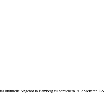
s kul­tu­rel­le An­ge­bot in Bam­berg zu be­rei­chern. Alle wei­te­ren De­