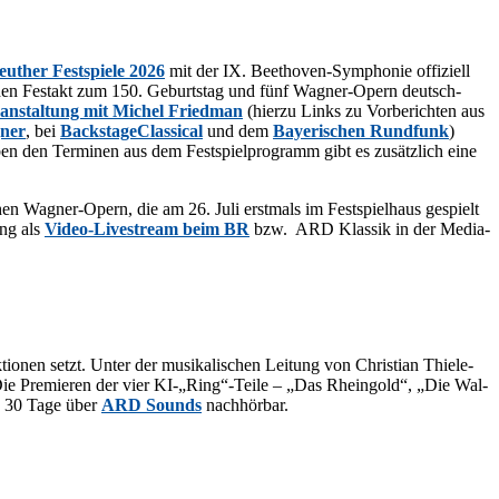
eu­ther Fest­spie­le 2026
mit der IX. Beet­ho­ven-Sym­pho­nie of­fi­zi­ell
den Fest­akt zum 150. Ge­burts­tag und fünf Wag­ner-Opern deutsch­
­an­stal­tung mit Mi­chel Fried­man
(hier­zu Links zu Vor­be­rich­ten aus
­ner
, bei
Back­stage­Clas­si­cal
und dem
Baye­ri­schen Rund­funk
)
ben den Ter­mi­nen aus dem Fest­spiel­pro­gramm gibt es zu­sätz­lich eine
­hen Wag­ner-Opern, die am 26. Juli erst­mals im Fest­spiel­haus ge­spielt
ung als
Vi­deo-Live­stream beim BR
bzw. ARD Klas­sik in der Me­dia­
ionen setzt. Un­ter der mu­si­ka­li­schen Lei­tung von Chris­ti­an Thie­le­
ein. Die Pre­mie­ren der vier KI-„Ring“-Teile – „Das Rhein­gold“, „Die Wal­
och 30 Tage über
ARD Sounds
nachhörbar.