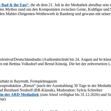
e Bad & the Ego“
, die ab dem 21. Juli in der Me­dia­thek ab­ruf­bar sei
 den My­thos rund um den Kom­po­nis­ten zwi­schen Ge­nie, Kult­fi­gur und ko
en Mahler-Di­ri­gen­ten-Wett­be­werb in Bam­berg und ge­wann mit sei­ner in­s
ofestival/​Deutschlandradio (Au­dio­mit­schnitt bis 24. Au­gust auf br​-kl
um mit Bet­ti­na Volks­dorf und Bernd Künz­ig. Die bei der zeit­ver­set­zen L
Auf­takt in Bay­reuth, Festspielmagazin
u­pro­duk­ti­on „Ri­en­zi“ (nach der Aus­strah­lung 30 Tage in der Me­dia­the
d Bern­hard Neu­hoff (BR-Klas­sik), Mo­de­ra­ti­on: Syl­via Schreiber
 in der ARD Me­dia­thek
(zum Ab­ruf ver­füg­bar bis 31.12.2026) und S
bar)