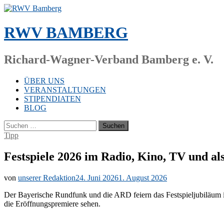
Zum
Inhalt
springen
RWV BAMBERG
Richard-Wagner-Verband Bamberg e. V.
ÜBER UNS
VERANSTALTUNGEN
STIPENDIATEN
BLOG
Suchen
nach:
Tipp
Festspiele 2026 im Radio, Kino, TV und al
von
unserer Redaktion
24. Juni 2026
1. August 2026
Der Baye­ri­sche Rund­funk und die ARD fei­ern das Fest­spiel­ju­bi­lä­u
die Er­öff­nungs­pre­mie­re sehen.