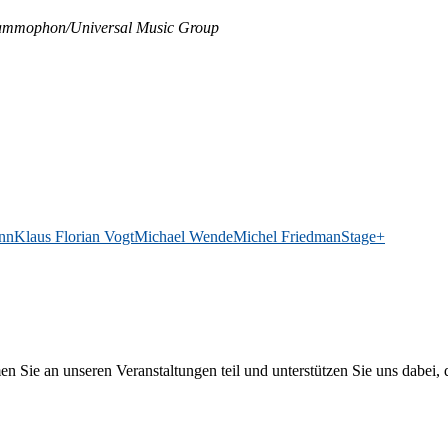
e Grammophon/​Universal Mu­sic Group
ann
Klaus Florian Vogt
Michael Wende
Michel Friedman
Stage+
 an un­se­ren Ver­an­stal­tun­gen teil und un­ter­stüt­zen Sie uns da­bei, da