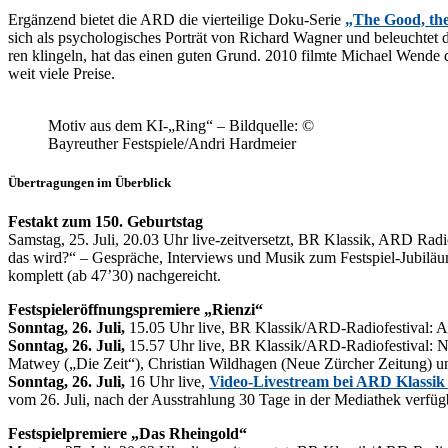
Er­gän­zend bie­tet die ARD die vier­tei­li­ge Doku-Se­rie
„The Good, th
sich als psy­cho­lo­gi­sches Por­trät von Ri­chard Wag­ner und be­leuch­tet
ren klin­geln, hat das ei­nen gu­ten Grund. 2010 film­te Mi­cha­el Wen­de d
weit vie­le Preise.
Mo­tiv aus dem KI-„Ring“ – Bild­quel­le: ©
Bay­reu­ther Festspiele/​Andri Hardmeier
Übertragungen im Überblick
Fest­akt zum 150. Geburtstag
Sams­tag, 25. Juli, 20.03 Uhr live-zeit­ver­setzt, BR Klas­sik, ARD Radi
das wird?“ – Ge­sprä­che, In­ter­views und Mu­sik zum Fest­spiel-Ju­bi­lä­
kom­plett (ab 47’30) nachgereicht.
Fest­spiel­eröff­nungs­pre­mie­re „Ri­en­zi“
Sonn­tag, 26. Juli,
15.05 Uhr live, BR Klas­si­k/ARD-Ra­dio­fes­ti­val: 
Sonn­tag, 26. Juli,
15.57 Uhr live, BR Klas­si­k/ARD-Ra­dio­fes­ti­val: Ne
Matwey („Die Zeit“), Chris­ti­an Wild­ha­gen (Neue Zür­cher Zei­tung) un
Sonn­tag, 26. Juli,
16 Uhr live,
Vi­deo-Live­stream bei ARD Klas­sik
vom 26. Juli, nach der Aus­strah­lung 30 Tage in der Me­dia­thek verfüg
Fest­spiel­pre­mie­re „Das Rheingold“