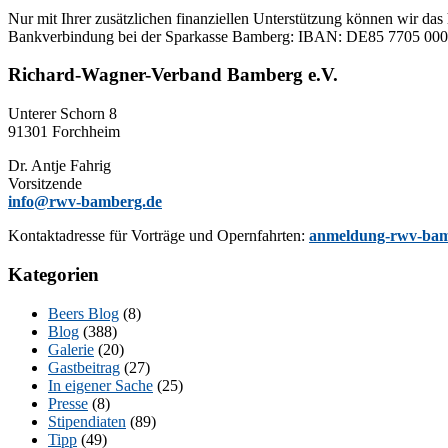
Nur mit Ih­rer zu­sätz­li­chen fi­nan­zi­el­len Un­ter­stüt­zung kön­nen wir das 
Bank­ver­bin­dung bei der Spar­kas­se Bam­berg: IBAN: DE85 77
Richard-Wagner-Verband Bamberg e.V.
Un­te­rer Schorn 8
91301 Forchheim
Dr. Ant­je Fahrig
Vorsitzende
info@rwv-bamberg.de
Kon­takt­adres­se für Vor­trä­ge und Opern­fahr­ten:
anmeldung-rwv-bam
Kategorien
Beers Blog
(8)
Blog
(388)
Galerie
(20)
Gastbeitrag
(27)
In eigener Sache
(25)
Presse
(8)
Stipendiaten
(89)
Tipp
(49)