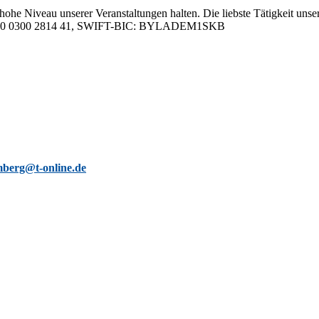
hohe Ni­veau un­se­rer Ver­an­stal­tun­gen hal­ten. Die liebs­te Tä­tig­keit un­se­
05 0000 0300 2814 41, SWIFT-BIC: BYLADEM1SKB
berg@t-online.de