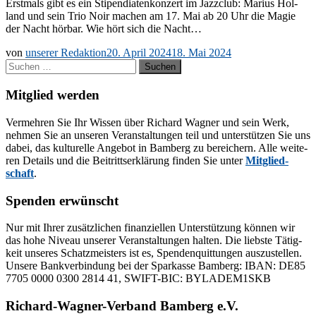
Erst­mals gibt es ein Sti­pen­dia­ten­kon­zert im Jazz­club: Ma­ri­us Hol­
land und sein Trio Noir ma­chen am 17. Mai ab 20 Uhr die Ma­gie
der Nacht hör­bar. Wie hört sich die Nacht…
von
unserer Redaktion
20. April 2024
18. Mai 2024
Suchen
nach:
Mitglied werden
Ver­meh­ren Sie Ihr Wis­sen über Ri­chard Wag­ner und sein Werk,
neh­men Sie an un­se­ren Ver­an­stal­tun­gen teil und un­ter­stüt­zen Sie uns
da­bei, das kul­tu­rel­le An­ge­bot in Bam­berg zu be­rei­chern. Alle wei­te­
ren De­tails und die Bei­tritts­er­klä­rung fin­den Sie un­ter
Mit­glied­
schaft
.
Spenden erwünscht
Nur mit Ih­rer zu­sätz­li­chen fi­nan­zi­el­len Un­ter­stüt­zung kön­nen wir
das hohe Ni­veau un­se­rer Ver­an­stal­tun­gen hal­ten. Die liebs­te Tä­tig­
keit un­se­res Schatz­meis­ters ist es, Spen­den­quit­tun­gen aus­zu­stel­len.
Un­se­re Bank­ver­bin­dung bei der Spar­kas­se Bam­berg: IBAN: DE85
7705 0000 0300 2814 41, SWIFT-BIC: BYLADEM1SKB
Richard-Wagner-Verband Bamberg e.V.