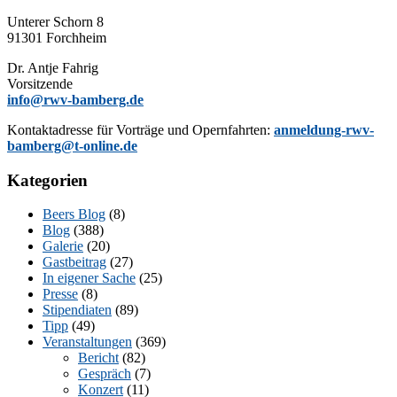
Un­te­rer Schorn 8
91301 Forchheim
Dr. Ant­je Fahrig
Vorsitzende
info@rwv-bamberg.de
Kon­takt­adres­se für Vor­trä­ge und Opern­fahr­ten:
anmeldung-rwv-
bamberg@t-online.de
Kategorien
Beers Blog
(8)
Blog
(388)
Galerie
(20)
Gastbeitrag
(27)
In eigener Sache
(25)
Presse
(8)
Stipendiaten
(89)
Tipp
(49)
Veranstaltungen
(369)
Bericht
(82)
Gespräch
(7)
Konzert
(11)