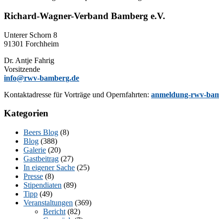
Richard-Wagner-Verband Bamberg e.V.
Un­te­rer Schorn 8
91301 Forchheim
Dr. Ant­je Fahrig
Vorsitzende
info@rwv-bamberg.de
Kon­takt­adres­se für Vor­trä­ge und Opern­fahr­ten:
anmeldung-rwv-bam
Kategorien
Beers Blog
(8)
Blog
(388)
Galerie
(20)
Gastbeitrag
(27)
In eigener Sache
(25)
Presse
(8)
Stipendiaten
(89)
Tipp
(49)
Veranstaltungen
(369)
Bericht
(82)