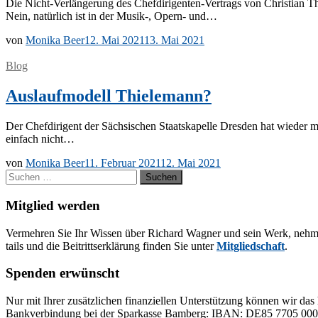
Die Nicht-Ver­­län­­ge­rung des Che­f­­di­ri­­gen­­ten-Ver­­­trags von Chris­ti
Nein, na­tür­lich ist in der Mu­­sik-, Opern- und…
von
Monika Beer
12. Mai 2021
13. Mai 2021
Blog
Auslaufmodell Thielemann?
Der Chef­di­ri­gent der Säch­si­schen Staats­ka­pel­le Dres­den hat wie­der
ein­fach nicht…
von
Monika Beer
11. Februar 2021
12. Mai 2021
Suchen
nach:
Mitglied werden
Ver­meh­ren Sie Ihr Wis­sen über Ri­chard Wag­ner und sein Werk, neh­men Sie
tails und die Bei­tritts­er­klä­rung fin­den Sie un­ter
Mit­glied­schaft
.
Spenden erwünscht
Nur mit Ih­rer zu­sätz­li­chen fi­nan­zi­el­len Un­ter­stüt­zung kön­nen wir das 
Bank­ver­bin­dung bei der Spar­kas­se Bam­berg: IBAN: DE85 77