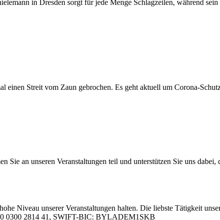
­an Thie­le­mann in Dres­den sorgt für jede Men­ge Schlag­zei­len, wäh­rend sein M
 mal ei­nen Streit vom Zaun ge­bro­chen. Es geht ak­tu­ell um Co­ro­­na-Schut­
 an un­se­ren Ver­an­stal­tun­gen teil und un­ter­stüt­zen Sie uns da­bei, da
hohe Ni­veau un­se­rer Ver­an­stal­tun­gen hal­ten. Die liebs­te Tä­tig­keit un­se­
05 0000 0300 2814 41, SWIFT-BIC: BYLADEM1SKB