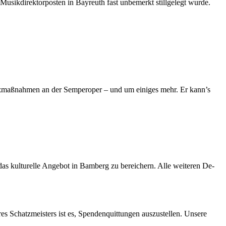
u­sik­di­rek­tor­pos­ten in Bay­reuth fast un­be­merkt still­ge­legt wur­de.
z­­ma­ß­­nah­­men an der Sem­per­oper – und um ei­ni­ges mehr. Er kann’s
s kul­tu­rel­le An­ge­bot in Bam­berg zu be­rei­chern. Alle wei­te­ren De­
res Schatz­meis­ters ist es, Spen­den­quit­tun­gen aus­zu­stel­len. Un­se­re