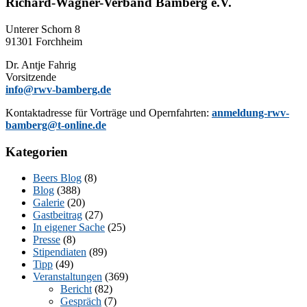
Richard-Wagner-Verband Bamberg e.V.
Un­te­rer Schorn 8
91301 Forchheim
Dr. Ant­je Fahrig
Vorsitzende
info@rwv-bamberg.de
Kon­takt­adres­se für Vor­trä­ge und Opern­fahr­ten:
anmeldung-rwv-
bamberg@t-online.de
Kategorien
Beers Blog
(8)
Blog
(388)
Galerie
(20)
Gastbeitrag
(27)
In eigener Sache
(25)
Presse
(8)
Stipendiaten
(89)
Tipp
(49)
Veranstaltungen
(369)
Bericht
(82)
Gespräch
(7)