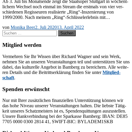
Ab 3. Juli bis Mo­nats­en­de zeigt die Staats­oper Stutt­gart in wö­chent­
li­chem Wech­sel noch ein­mal im Stream die erst­mals von vier ver­
schie­de­nen Re­gis­seu­ren rea­li­sier­te „Ring“-Inszenierung von
1999/2000. Nach mei­nem „Ring“-Schlüsselerlebnis mit…
von
Monika Beer
2. Juli 2020
13. April 2022
Suchen
nach:
Mitglied werden
Ver­meh­ren Sie Ihr Wis­sen über Ri­chard Wag­ner und sein Werk,
neh­men Sie an un­se­ren Ver­an­stal­tun­gen teil und un­ter­stüt­zen Sie uns
da­bei, das kul­tu­rel­le An­ge­bot in Bam­berg zu be­rei­chern. Alle wei­te­
ren De­tails und die Bei­tritts­er­klä­rung fin­den Sie un­ter
Mit­glied­
schaft
.
Spenden erwünscht
Nur mit Ih­rer zu­sätz­li­chen fi­nan­zi­el­len Un­ter­stüt­zung kön­nen wir
das hohe Ni­veau un­se­rer Ver­an­stal­tun­gen hal­ten. Die liebs­te Tä­tig­
keit un­se­res Schatz­meis­ters ist es, Spen­den­quit­tun­gen aus­zu­stel­len.
Un­se­re Bank­ver­bin­dung bei der Spar­kas­se Bam­berg: IBAN: DE85
7705 0000 0300 2814 41, SWIFT-BIC: BYLADEM1SKB