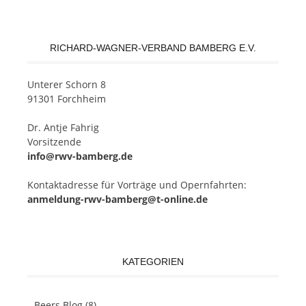
RICHARD-WAGNER-VERBAND BAMBERG E.V.
Un­te­rer Schorn 8
91301 Forchheim
Dr. Ant­je Fahrig
Vorsitzende
info@rwv-bamberg.de
Kon­takt­adres­se für Vor­trä­ge und Opern­fahr­ten:
anmeldung-rwv-bamberg@t-online.de
KATEGORIEN
Beers Blog
(8)