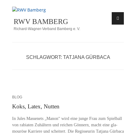
Zum
Inhalt
RWV BAMBERG
springen
Richard-Wagner-Verband Bamberg e. V.
SCHLAGWORT:
TATJANA GÜRBACA
BLOG
Koks, Latex, Nutten
In Ju­les Mas­se­nets „Ma­non“ wird eine jun­ge Frau zum Spiel­ball
von ra­bia­ten Zu­häl­tern und rei­chen Gön­nern, macht eine gla­
mou­rö­se Kar­rie­re und schei­tert. Die Re­gis­seu­rin Tat­ja­na Gür­ba­ca