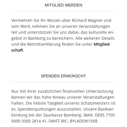
MITGLIED WERDEN
Ver­meh­ren Sie Ihr Wis­sen über Ri­chard Wag­ner und
sein Werk, neh­men Sie an un­se­ren Ver­an­stal­tun­gen
teil und un­ter­stüt­zen Sie uns da­bei, das kul­tu­rel­le An­
ge­bot in Bam­berg zu be­rei­chern. Alle wei­te­ren De­tails
und die Bei­tritts­er­klä­rung fin­den Sie un­ter
Mit­glied­
schaft
.
SPENDEN ERWÜNSCHT
Nur mit Ih­rer zu­sätz­li­chen fi­nan­zi­el­len Un­ter­stüt­zung
kön­nen wir das hohe Ni­veau un­se­rer Ver­an­stal­tun­gen
hal­ten. Die liebs­te Tä­tig­keit un­se­res Schatz­meis­ters ist
es, Spen­den­quit­tun­gen aus­zu­stel­len. Un­se­re Bank­ver­
bin­dung bei der Spar­kas­se Bam­berg: IBAN: DE85 7705
0000 0300 2814 41, SWIFT-BIC: BYLADEM1SKB