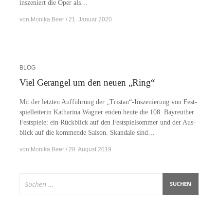
in­sze­niert die Oper als…
von
Monika Beer
21. Januar 2020
BLOG
Viel Gerangel um den neuen „Ring“
Mit der letz­ten Auf­füh­rung der „Tristan“-Inszenierung von Fest­
spiel­lei­te­rin Ka­tha­ri­na Wag­ner en­den heu­te die 108. Bay­reu­ther
Fest­spie­le: ein Rück­blick auf den Fest­spiel­som­mer und der Aus­
blick auf die kom­men­de Sai­son. Skan­da­le sind…
von
Monika Beer
28. August 2019
Suchen
nach: