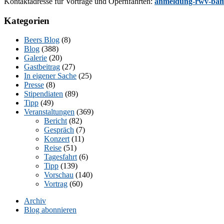
Kon­takt­adres­se für Vor­trä­ge und Opern­fahr­ten:
anmeldung-rwv-bam
Kategorien
Beers Blog
(8)
Blog
(388)
Galerie
(20)
Gastbeitrag
(27)
In eigener Sache
(25)
Presse
(8)
Stipendiaten
(89)
Tipp
(49)
Veranstaltungen
(369)
Bericht
(82)
Gespräch
(7)
Konzert
(11)
Reise
(51)
Tagesfahrt
(6)
Tipp
(139)
Vorschau
(140)
Vortrag
(60)
Archiv
Blog abonnieren