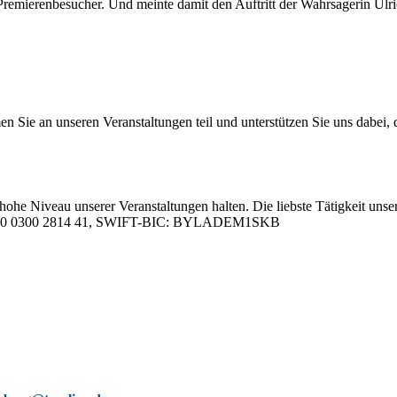
Pre­mie­ren­be­su­cher. Und mein­te da­mit den Auf­tritt der Wahr­sa­ge­rin U
 an un­se­ren Ver­an­stal­tun­gen teil und un­ter­stüt­zen Sie uns da­bei, da
hohe Ni­veau un­se­rer Ver­an­stal­tun­gen hal­ten. Die liebs­te Tä­tig­keit un­se­
05 0000 0300 2814 41, SWIFT-BIC: BYLADEM1SKB