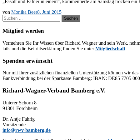
„Fa­solt und Faf­ner in ei­nem“, kom­men­tier­te am Sams­tag tro­cken ein 
von
Monika Beer
8. Juni 2015
Suchen
nach:
Mitglied werden
Ver­meh­ren Sie Ihr Wis­sen über Ri­chard Wag­ner und sein Werk, neh­men Sie
tails und die Bei­tritts­er­klä­rung fin­den Sie un­ter
Mit­glied­schaft
.
Spenden erwünscht
Nur mit Ih­rer zu­sätz­li­chen fi­nan­zi­el­len Un­ter­stüt­zung kön­nen wir das 
Bank­ver­bin­dung bei der Spar­kas­se Bam­berg: IBAN: DE85 77
Richard-Wagner-Verband Bamberg e.V.
Un­te­rer Schorn 8
91301 Forchheim
Dr. Ant­je Fahrig
Vorsitzende
info@rwv-bamberg.de