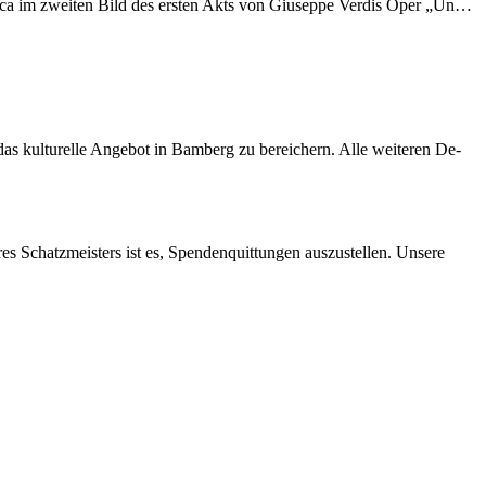
l­ri­ca im zwei­ten Bild des ers­ten Akts von Giu­sep­pe Ver­dis Oper „Un…
s kul­tu­rel­le An­ge­bot in Bam­berg zu be­rei­chern. Alle wei­te­ren De­
res Schatz­meis­ters ist es, Spen­den­quit­tun­gen aus­zu­stel­len. Un­se­re