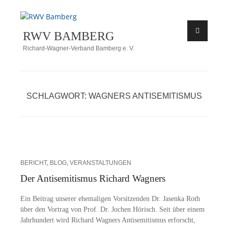
Zum
Inhalt
RWV BAMBERG
springen
Richard-Wagner-Verband Bamberg e. V.
SCHLAGWORT:
WAGNERS ANTISEMITISMUS
BERICHT
,
BLOG
,
VERANSTALTUNGEN
Der Antisemitismus Richard Wagners
Ein Bei­trag un­se­rer ehe­ma­li­gen Vor­sit­zen­den Dr. Ja­sen­ka Roth
über den Vor­trag von Prof. Dr. Jo­chen Hö­risch. Seit über ei­nem
Jahr­hun­dert wird Ri­chard Wag­ners An­ti­se­mi­tis­mus er­forscht,