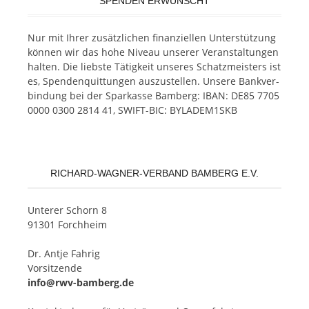
SPENDEN ERWÜNSCHT
Nur mit Ih­rer zu­sätz­li­chen fi­nan­zi­el­len Un­ter­stüt­zung
kön­nen wir das hohe Ni­veau un­se­rer Ver­an­stal­tun­gen
hal­ten. Die liebs­te Tä­tig­keit un­se­res Schatz­meis­ters ist
es, Spen­den­quit­tun­gen aus­zu­stel­len. Un­se­re Bank­ver­
bin­dung bei der Spar­kas­se Bam­berg: IBAN: DE85 7705
0000 0300 2814 41, SWIFT-BIC: BYLADEM1SKB
RICHARD-WAGNER-VERBAND BAMBERG E.V.
Un­te­rer Schorn 8
91301 Forchheim
Dr. Ant­je Fahrig
Vorsitzende
info@rwv-bamberg.de