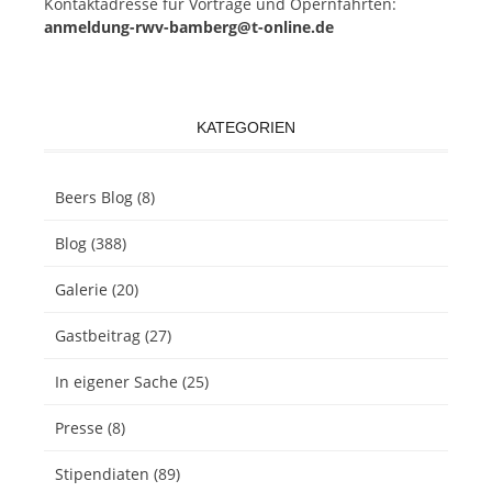
Kon­takt­adres­se für Vor­trä­ge und Opern­fahr­ten:
anmeldung-rwv-bamberg@t-online.de
KATEGORIEN
Beers Blog
(8)
Blog
(388)
Galerie
(20)
Gastbeitrag
(27)
In eigener Sache
(25)
Presse
(8)
Stipendiaten
(89)