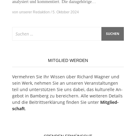
ana­ly­siert und kom­men­tiert. Die dazugehörige…
von
unserer Redaktion
5. Oktober 2024
Suchen
nach:
MITGLIED WERDEN
Ver­meh­ren Sie Ihr Wis­sen über Ri­chard Wag­ner und
sein Werk, neh­men Sie an un­se­ren Ver­an­stal­tun­gen
teil und un­ter­stüt­zen Sie uns da­bei, das kul­tu­rel­le An­
ge­bot in Bam­berg zu be­rei­chern. Alle wei­te­ren De­tails
und die Bei­tritts­er­klä­rung fin­den Sie un­ter
Mit­glied­
schaft
.