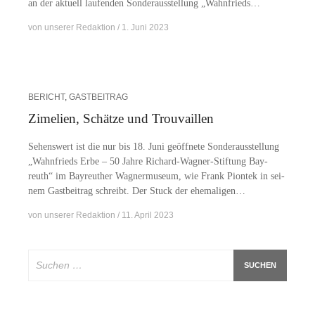
an der ak­tu­ell lau­fen­den Son­der­aus­stel­lung „Wahn­frieds…
von
unserer Redaktion
1. Juni 2023
BERICHT
,
GASTBEITRAG
Zimelien, Schätze und Trouvaillen
Se­hens­wert ist die nur bis 18. Juni ge­öff­ne­te Son­der­aus­stel­lung
„Wahn­frieds Erbe – 50 Jah­re Ri­­chard-Wa­g­­ner-Stif­­tung Bay­
reuth“ im Bay­reu­ther Wag­ner­mu­se­um, wie Frank Piontek in sei­
nem Gast­bei­trag schreibt. Der Stuck der ehemaligen…
von
unserer Redaktion
11. April 2023
Suchen
nach: