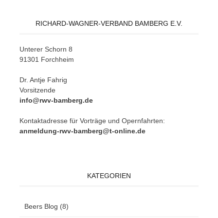
RICHARD-WAGNER-VERBAND BAMBERG E.V.
Un­te­rer Schorn 8
91301 Forchheim
Dr. Ant­je Fahrig
Vorsitzende
info@rwv-bamberg.de
Kon­takt­adres­se für Vor­trä­ge und Opern­fahr­ten:
anmeldung-rwv-bamberg@t-online.de
KATEGORIEN
Beers Blog
(8)