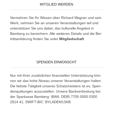
MITGLIED WERDEN
Ver­meh­ren Sie Ihr Wis­sen über Ri­chard Wag­ner und sein
Werk, neh­men Sie an un­se­ren Ver­an­stal­tun­gen teil und
un­ter­stüt­zen Sie uns da­bei, das kul­tu­rel­le An­ge­bot in
Bam­berg zu be­rei­chern. Alle wei­te­ren De­tails und die Bei­
tritts­er­klä­rung fin­den Sie un­ter
Mit­glied­schaft
.
SPENDEN ERWÜNSCHT
Nur mit Ih­rer zu­sätz­li­chen fi­nan­zi­el­len Un­ter­stüt­zung kön­
nen wir das hohe Ni­veau un­se­rer Ver­an­stal­tun­gen hal­ten.
Die liebs­te Tä­tig­keit un­se­res Schatz­meis­ters ist es, Spen­
den­quit­tun­gen aus­zu­stel­len. Un­se­re Bank­ver­bin­dung bei
der Spar­kas­se Bam­berg: IBAN: DE85 7705 0000 0300
2814 41, SWIFT-BIC: BYLADEM1SKB