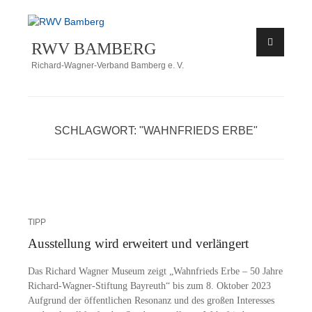
Zum
Inhalt
RWV BAMBERG
springen
Richard-Wagner-Verband Bamberg e. V.
SCHLAGWORT:
"WAHNFRIEDS ERBE"
TIPP
Ausstellung wird erweitert und verlängert
Das Ri­chard Wag­ner Mu­se­um zeigt „Wahn­frieds Erbe – 50 Jah­re
Ri­­chard-Wa­g­­ner-Stif­­tung Bay­reuth“ bis zum 8. Ok­to­ber 2023
Auf­grund der öf­fent­li­chen Re­so­nanz und des gro­ßen In­ter­es­ses