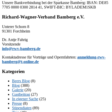
Un­se­re Bank­ver­bin­dung bei der Spar­kas­se Bam­berg: IBAN: DE85
7705 0000 0300 2814 41, SWIFT-BIC: BYLADEM1SKB
Richard-Wagner-Verband Bamberg e.V.
Un­te­rer Schorn 8
91301 Forchheim
Dr. Ant­je Fahrig
Vorsitzende
info@rwv-bamberg.de
Kon­takt­adres­se für Vor­trä­ge und Opern­fahr­ten:
anmeldung-rwv-
bamberg@t-online.de
Kategorien
Beers Blog
(8)
Blog
(388)
Galerie
(20)
Gastbeitrag
(27)
In eigener Sache
(25)
Presse
(8)
Stipendiaten
(89)