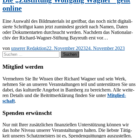
online
Eine Aus­wahl des Bild­ma­te­ri­als ist greif­bar, das noch nicht di­gi­ta­li­
sier­te Schrift­gut kann jetzt zu­min­dest ge­zielt nach Na­men, Da­ten
oder Do­ku­ment­arten durch­sucht wer­den. Nach­dem das Na­tio­nal­ar­
chiv der Ri­­chard-Wa­g­­ner-Stif­­tung Bay­reuth erst vor…
von
unserer Redaktion
22. November 2023
24. November 2023
Suchen
nach:
Mitglied werden
Ver­meh­ren Sie Ihr Wis­sen über Ri­chard Wag­ner und sein Werk,
neh­men Sie an un­se­ren Ver­an­stal­tun­gen teil und un­ter­stüt­zen Sie uns
da­bei, das kul­tu­rel­le An­ge­bot in Bam­berg zu be­rei­chern. Alle wei­te­
ren De­tails und die Bei­tritts­er­klä­rung fin­den Sie un­ter
Mit­glied­
schaft
.
Spenden erwünscht
Nur mit Ih­rer zu­sätz­li­chen fi­nan­zi­el­len Un­ter­stüt­zung kön­nen wir
das hohe Ni­veau un­se­rer Ver­an­stal­tun­gen hal­ten. Die liebs­te Tä­tig­
keit un­se­res Schatz­meis­ters ist es, Spen­den­quit­tun­gen aus­zu­stel­len.