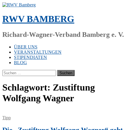
Zum
Inhalt
springen
RWV BAMBERG
Richard-Wagner-Verband Bamberg e. V.
ÜBER UNS
VERANSTALTUNGEN
STIPENDIATEN
BLOG
Suchen
nach:
Schlagwort:
Zustiftung
Wolfgang Wagner
Tipp
Die „Zustiftung Wolfgang Wagner“ geht