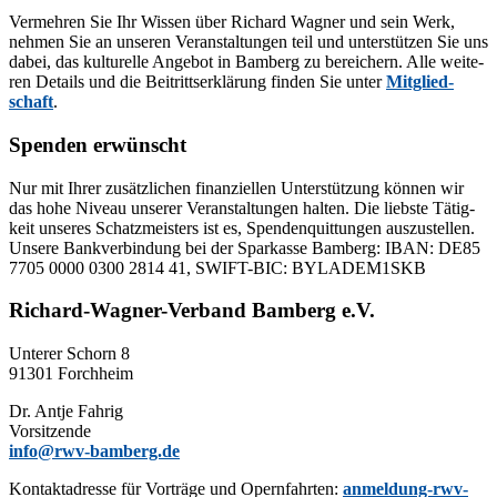
Ver­meh­ren Sie Ihr Wis­sen über Ri­chard Wag­ner und sein Werk,
neh­men Sie an un­se­ren Ver­an­stal­tun­gen teil und un­ter­stüt­zen Sie uns
da­bei, das kul­tu­rel­le An­ge­bot in Bam­berg zu be­rei­chern. Alle wei­te­
ren De­tails und die Bei­tritts­er­klä­rung fin­den Sie un­ter
Mit­glied­
schaft
.
Spenden erwünscht
Nur mit Ih­rer zu­sätz­li­chen fi­nan­zi­el­len Un­ter­stüt­zung kön­nen wir
das hohe Ni­veau un­se­rer Ver­an­stal­tun­gen hal­ten. Die liebs­te Tä­tig­
keit un­se­res Schatz­meis­ters ist es, Spen­den­quit­tun­gen aus­zu­stel­len.
Un­se­re Bank­ver­bin­dung bei der Spar­kas­se Bam­berg: IBAN: DE85
7705 0000 0300 2814 41, SWIFT-BIC: BYLADEM1SKB
Richard-Wagner-Verband Bamberg e.V.
Un­te­rer Schorn 8
91301 Forchheim
Dr. Ant­je Fahrig
Vorsitzende
info@rwv-bamberg.de
Kon­takt­adres­se für Vor­trä­ge und Opern­fahr­ten:
anmeldung-rwv-