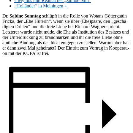
«
My­thos und Rea­li­tät der „Stun­de Null“
„Hol­län­der“ in Mei­nin­gen
»
Dr.
Sa­bi­ne Sonn­tag
schlüpft in die Rol­le von Wo­tans Göt­ter­gat­tin
Fri­cka, der „Ehe Hü­te­rin“, wenn sie über (Ehe)paare, den „ge­schä­
dig­ten Drit­ten“ und die freie Lie­be bei Ri­chard Wag­ner spricht.
Letz­te­rer wur­de nicht müde, die Ehe als In­sti­tu­ti­on des Be­sit­zes und
der Un­ter­drü­ckung zu brand­mar­ken und ihr die freie Lie­be ohne
amt­li­che Bin­dung als das Ide­al ent­ge­gen zu stel­len. War­um aber hat
er dann zwei Mal ge­hei­ra­tet? Der Ein­tritt zum Vor­trag in Ko­ope­ra­ti­
on mit der KUFA ist frei.