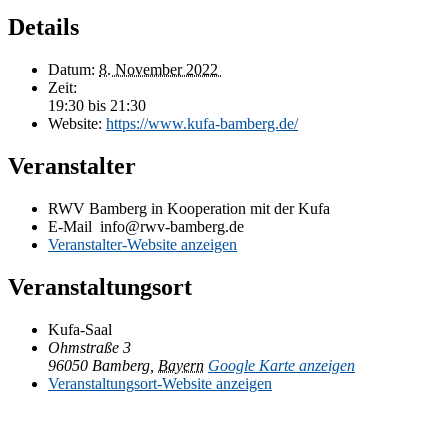
Details
Da­tum:
8. No­vem­ber 2022
Zeit:
19:30 bis 21:30
Web­site:
https://​www​.kufa​-bam​berg​.de/
Veranstalter
RWV Bam­berg in Ko­ope­ra­ti­on mit der Kufa
E-Mail
info@rwv-bamberg.de
Ver­an­stal­ter-Web­site anzeigen
Veranstaltungsort
Kufa-Saal
Ohm­stra­ße 3
96050 Bam­berg
,
Bay­ern
Goog­le Kar­te anzeigen
Ver­an­stal­tungs­ort-Web­site an­zei­gen