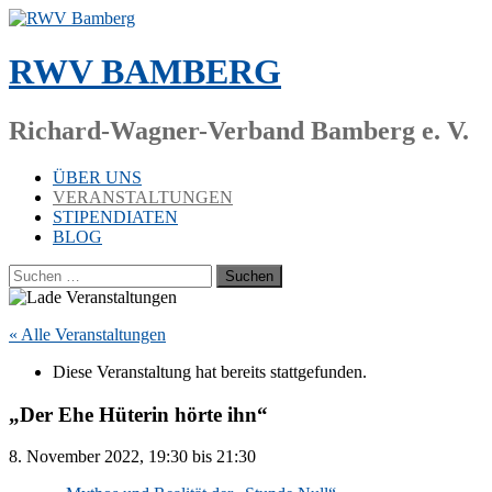
Zum
Inhalt
springen
RWV BAMBERG
Richard-Wagner-Verband Bamberg e. V.
ÜBER UNS
VERANSTALTUNGEN
STIPENDIATEN
BLOG
Suchen
nach:
« Alle Veranstaltungen
Die­se Ver­an­stal­tung hat be­reits stattgefunden.
„Der Ehe Hüterin hörte ihn“
8. No­vem­ber 2022, 19:30
bis
21:30