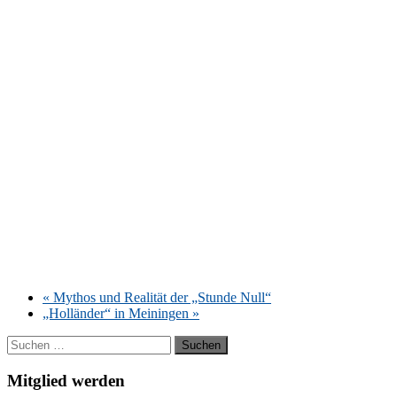
«
My­thos und Rea­li­tät der „Stun­de Null“
„Hol­län­der“ in Mei­nin­gen
»
Suchen
nach:
Mitglied werden