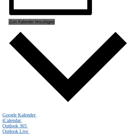
Zum Kalender hinzufügen
Goog­le Kalender
iCalendar
Out­look 365
Out­look Live