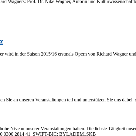
chard Wag­ners: Prof. Dr. Nike Wag­ner, Au­torin und Kul­tur­wis­sen­schaft­le­
z
er wird in der Sai­son 2015/16 erst­mals Opern von Ri­chard Wag­ner und Giu
 an un­se­ren Ver­an­stal­tun­gen teil und un­ter­stüt­zen Sie uns da­bei, da
hohe Ni­veau un­se­rer Ver­an­stal­tun­gen hal­ten. Die liebs­te Tä­tig­keit un­se­
05 0000 0300 2814 41, SWIFT-BIC: BYLADEM1SKB