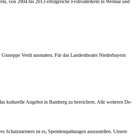
rin, von 2004 bis 2013 er­folg­rei­che Fes­ti­val­lei­te­rin in Wei­mar und
­sep­pe Ver­di aus­stat­ten. Für das Lan­des­thea­ter Nie­der­bay­ern
s kul­tu­rel­le An­ge­bot in Bam­berg zu be­rei­chern. Alle wei­te­ren De­
res Schatz­meis­ters ist es, Spen­den­quit­tun­gen aus­zu­stel­len. Un­se­re