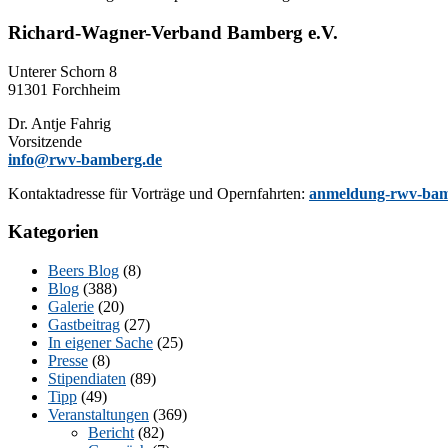
Richard-Wagner-Verband Bamberg e.V.
Un­te­rer Schorn 8
91301 Forchheim
Dr. Ant­je Fahrig
Vorsitzende
info@rwv-bamberg.de
Kon­takt­adres­se für Vor­trä­ge und Opern­fahr­ten:
anmeldung-rwv-bam
Kategorien
Beers Blog
(8)
Blog
(388)
Galerie
(20)
Gastbeitrag
(27)
In eigener Sache
(25)
Presse
(8)
Stipendiaten
(89)
Tipp
(49)
Veranstaltungen
(369)
Bericht
(82)