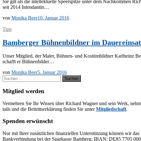
Sie gilt als die in­tel­lek­tu­el­le Speer­spit­ze un­ter dem Nach­kom­men Ri­
seit 2014 Intendantin…
von
Monika Beer
10. Januar 2016
Tipp
Bamberger Bühnenbildner im Dauereinsat
Un­ser Mit­glied, der Ma­ler, Büh­­nen- und Kos­tüm­bild­ner Karl­heinz Be
schafft er Bühnenbilder…
von
Monika Beer
5. Januar 2016
Suchen
nach:
Mitglied werden
Ver­meh­ren Sie Ihr Wis­sen über Ri­chard Wag­ner und sein Werk, neh­men Sie
tails und die Bei­tritts­er­klä­rung fin­den Sie un­ter
Mit­glied­schaft
.
Spenden erwünscht
Nur mit Ih­rer zu­sätz­li­chen fi­nan­zi­el­len Un­ter­stüt­zung kön­nen wir das 
Bank­ver­bin­dung bei der Spar­kas­se Bam­berg: IBAN: DE85 77