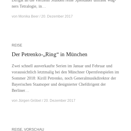
Di­ri­gat an die vier­zehn Stun­den rei­ne Spiel­dau­er um­fasst Wag­
ners Te­tra­lo­gie, in…
von
Monika Beer
20. Dezember 2017
REISE
Der Petrenko-„Ring“ in München
Zwei schnell aus­ver­kauf­te Se­ri­en im Ja­nu­ar und Fe­bru­ar und
vor­aus­sicht­lich letzt­ma­lig bei den Münch­ner Opern­fest­spie­len im
Som­mer 2018: Ki­rill Pe­tren­ko, noch Ge­ne­ral­mu­sik­di­rek­tor der
Baye­ri­schen Staats­oper und de­si­gnier­ter Chef­di­ri­gent der
Berliner…
von
Jürgen Gröbel
20. Dezember 2017
REISE
,
VORSCHAU