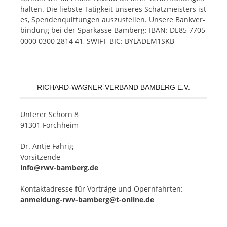
hal­ten. Die liebs­te Tä­tig­keit un­se­res Schatz­meis­ters ist
es, Spen­den­quit­tun­gen aus­zu­stel­len. Un­se­re Bank­ver­
bin­dung bei der Spar­kas­se Bam­berg: IBAN: DE85 7705
0000 0300 2814 41, SWIFT-BIC: BYLADEM1SKB
RICHARD-WAGNER-VERBAND BAMBERG E.V.
Un­te­rer Schorn 8
91301 Forchheim
Dr. Ant­je Fahrig
Vorsitzende
info@rwv-bamberg.de
Kon­takt­adres­se für Vor­trä­ge und Opern­fahr­ten:
anmeldung-rwv-bamberg@t-online.de