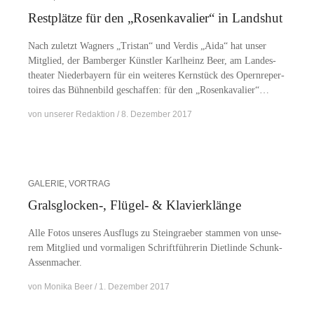
Restplätze für den „Rosenkavalier“ in Landshut
Nach zu­letzt Wag­ners „Tris­tan“ und Ver­dis „Aida“ hat un­ser
Mit­glied, der Bam­ber­ger Künst­ler Karl­heinz Beer, am Lan­des­
thea­ter Nie­der­bay­ern für ein wei­te­res Kern­stück des Opern­re­per­
toires das Büh­nen­bild ge­schaf­fen: für den „Ro­sen­ka­va­lier“…
von
unserer Redaktion
8. Dezember 2017
GALERIE
,
VORTRAG
Gralsglocken-, Flügel- & Klavierklänge
Alle Fo­tos un­se­res Aus­flugs zu Stein­grae­ber stam­men von un­se­
rem Mit­glied und vor­ma­li­gen Schrift­füh­re­rin Diet­lin­de Schunk-
Assenmacher.
von
Monika Beer
1. Dezember 2017