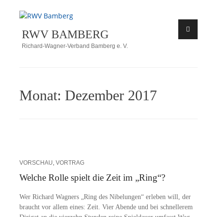
Zum
Inhalt
RWV BAMBERG
springen
Richard-Wagner-Verband Bamberg e. V.
Monat:
Dezember 2017
VORSCHAU
,
VORTRAG
Welche Rolle spielt die Zeit im „Ring“?
Wer Ri­chard Wag­ners „Ring des Ni­be­lun­gen“ er­le­ben will, der
braucht vor al­lem ei­nes: Zeit. Vier Aben­de und bei schnel­le­rem