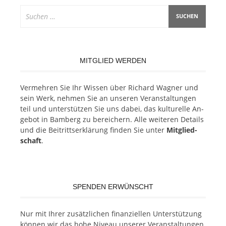
Suchen
nach:
MITGLIED WERDEN
Ver­meh­ren Sie Ihr Wis­sen über Ri­chard Wag­ner und
sein Werk, neh­men Sie an un­se­ren Ver­an­stal­tun­gen
teil und un­ter­stüt­zen Sie uns da­bei, das kul­tu­rel­le An­
ge­bot in Bam­berg zu be­rei­chern. Alle wei­te­ren De­tails
und die Bei­tritts­er­klä­rung fin­den Sie un­ter
Mit­glied­
schaft
.
SPENDEN ERWÜNSCHT
Nur mit Ih­rer zu­sätz­li­chen fi­nan­zi­el­len Un­ter­stüt­zung
kön­nen wir das hohe Ni­veau un­se­rer Ver­an­stal­tun­gen