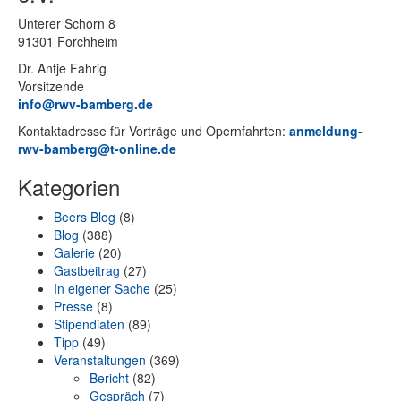
Un­te­rer Schorn 8
91301 Forchheim
Dr. Ant­je Fahrig
Vorsitzende
info@rwv-bamberg.de
Kon­takt­adres­se für Vor­trä­ge und Opern­fahr­ten:
anmeldung-
rwv-bamberg@t-online.de
Kategorien
Beers Blog
(8)
Blog
(388)
Galerie
(20)
Gastbeitrag
(27)
In eigener Sache
(25)
Presse
(8)
Stipendiaten
(89)
Tipp
(49)
Veranstaltungen
(369)
Bericht
(82)
Gespräch
(7)