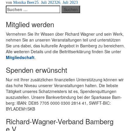
von
Monika Beer
25. Juli 2023
26. Juli 2023
Suchen
nach:
Mitglied werden
Ver­meh­ren Sie Ihr Wis­sen über Ri­chard Wag­ner und sein Werk,
neh­men Sie an un­se­ren Ver­an­stal­tun­gen teil und un­ter­stüt­zen
Sie uns da­bei, das kul­tu­rel­le An­ge­bot in Bam­berg zu be­rei­chern.
Alle wei­te­ren De­tails und die Bei­tritts­er­klä­rung fin­den Sie un­ter
Mit­glied­schaft
.
Spenden erwünscht
Nur mit Ih­rer zu­sätz­li­chen fi­nan­zi­el­len Un­ter­stüt­zung kön­nen wir
das hohe Ni­veau un­se­rer Ver­an­stal­tun­gen hal­ten. Die liebs­te
Tä­tig­keit un­se­res Schatz­meis­ters ist es, Spen­den­quit­tun­gen
aus­zu­stel­len. Un­se­re Bank­ver­bin­dung bei der Spar­kas­se Bam­
berg: IBAN: DE85 7705 0000 0300 2814 41, SWIFT-BIC:
BYLADEM1SKB
Richard-Wagner-Verband Bamberg
e.V.