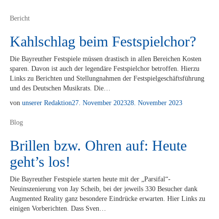
Bericht
Kahlschlag beim Festspielchor?
Die Bay­reu­ther Fest­spie­le müs­sen dras­tisch in al­len Be­rei­chen Kos­ten
spa­ren. Da­von ist auch der le­gen­dä­re Fest­spiel­chor be­trof­fen. Hier­zu
Links zu Be­rich­ten und Stel­lung­nah­men der Fest­spiel­ge­schäfts­füh­rung
und des Deut­schen Mu­sik­rats. Die…
von
unserer Redaktion
27. November 2023
28. November 2023
Blog
Brillen bzw. Ohren auf: Heute
geht’s los!
Die Bay­reu­ther Fest­spie­le star­ten heu­te mit der „Parsifal“-
Neuinszenierung von Jay Scheib, bei der je­weils 330 Be­su­cher dank
Aug­men­ted Rea­li­ty ganz be­son­de­re Ein­drü­cke er­war­ten. Hier Links zu
ei­ni­gen Vor­be­rich­ten. Dass Sven…